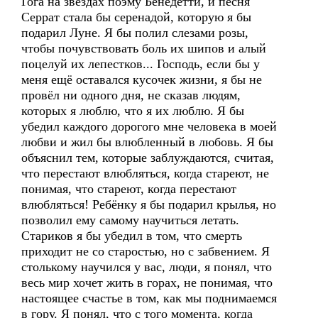
Гога на звёздах поэму Бенедетти, и песня
Серрат стала бы серенадой, которую я бы
подарил Луне. Я бы полил слезами розы,
чтобы почувствовать боль их шипов и алый
поцелуй их лепестков... Господь, если бы у
меня ещё оставался кусочек жизни, я бы не
провёл ни одного дня, не сказав людям,
которых я люблю, что я их люблю. Я бы
убедил каждого дорогого мне человека в моей
любви и жил бы влюбленный в любовь. Я бы
объяснил тем, которые заблуждаются, считая,
что перестают влюбляться, когда стареют, не
понимая, что стареют, когда перестают
влюбляться! Ребёнку я бы подарил крылья, но
позволил ему самому научиться летать.
Стариков я бы убедил в том, что смерть
приходит не со старостью, но с забвением. Я
столькому научился у вас, люди, я понял, что
весь мир хочет жить в горах, не понимая, что
настоящее счастье в том, как мы поднимаемся
в гору. Я понял, что с того момента, когда