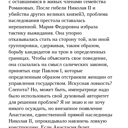
с оставшимися в живых членами семейства
Романовых. После гибели Николая II и
убийства других великих князей3, проблема
наследования престола оставалась
нерешенной. Мария Федоровна избрала
тактику выжидания. Она упорно
отказывалась стать на сторону той, или иной
группировки, сдерживая, таким образом,
борьбу кандидатов на трон в определенных
границах. Чтобы объяснить свое поведение,
она ссылалась на смысл салических законов,
принятых еще Павлом I, которые
определенным образом отстраняли женщин от
управления государством. Искусная ловкость?
Слепота? Но, может быть, императрице надо
было использовать свой духовный авторитет
для решения проблем? Я не знаю и не хочу
никого осуждать, но внезапное появление
Анастасии, единственной прямой наследницы
Николая II, опрокидывало навзничь ловкую
конструкцию. Если Анастасия будет