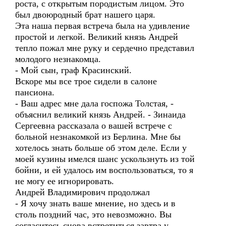
роста, с открытым породистым лицом. Это
был двоюродный брат нашего царя.
Эта наша первая встреча была на удивление
простой и легкой. Великий князь Андрей
тепло пожал мне руку и сердечно представил
молодого незнакомца.
- Мой сын, граф Красинский.
Вскоре мы все трое сидели в салоне
пансиона.
- Ваш адрес мне дала госпожа Толстая, -
объяснил великий князь Андрей. - Зинаида
Сергеевна рассказала о вашей встрече с
больной незнакомкой из Берлина. Мне бы
хотелось знать больше об этом деле. Если у
моей кузины имелся шанс ускользнуть из той
бойни, и ей удалось им воспользоваться, то я
не могу ее игнорировать.
Андрей Владимирович продолжал
- Я хочу знать ваше мнение, но здесь и в
столь поздний час, это невозможно. Вы
согласитесь снова встретиться завтра у