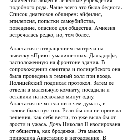
количество людей в лечебные учреждения
подобного рода. Чаще всего это была беднота.
Список диагнозов обширен: эйфилия,
эпилепсия, попытки самоубийства,
поведение, опасное для общества. Амнезия
встречалась редко, но, тем более.
Анастасия с отвращением смотрела на
вывеску «Приют умалишенных. Дальдорф»,
расположенную на фронтоне здания. В
сопровождении санитара и полицейского она
была проведена в темный холл при входе.
Полицейский подписал протокол. Затем ее
отвели в маленькую комнату, посадили и
оставили на несколько минут одну.
Анастасия не хотела ни о чем думать, в
голове была пустота. Если бы она не приняла
решения, как себя вести, то уже выла бы от
ярости и ужаса. Дочь Николая II изолирована
от общества, как бродяжка. Эта мысль
приводила Анастасию в негодование. В