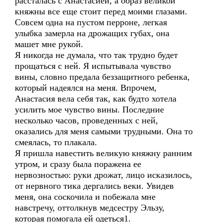
рассталась с Анастасией, а образ великой
княжны все еще стоит перед моими глазами.
Совсем одна на пустом перроне, легкая
улыбка замерла на дрожащих губах, она
машет мне рукой.
Я никогда не думала, что так трудно будет
прощаться с ней. Я испытывала чувство
вины, словно предала беззащитного ребенка,
который надеялся на меня. Впрочем,
Анастасия вела себя так, как будто хотела
усилить мое чувство вины. Последние
несколько часов, проведенных с ней,
оказались для меня самыми трудными. Она то
смеялась, то плакала.
Я пришла навестить великую княжну ранним
утром, и сразу была поражена ее
нервозностью: руки дрожат, лицо исказилось,
от нервного тика дергались веки. Увидев
меня, она соскочила и побежала мне
навстречу, оттолкнув медсестру Эльзу,
которая помогала ей одеться1.