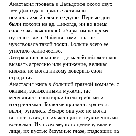
Анастасия провела в Дальдорфе около двух
лет. Два года в приюте оставили
неизгладимый след в ее душе. Первые дни
были похожи на ад. Никогда, ни во время
своего заключения в Сибири, ни во время
путешествия с Чайковскими, она не
чувствовала такой тоски. Больше всего ее
угнетало одиночество.
Затерявшись в мирке, где малейший жест мог
вызвать агрессию или унижение, великая
княжна не могла никому доверить свои
страдания.
Анастасия жила в большой грязной комнате, с
окнами, засиженными мухами, где
менявшиеся санитарки были грубыми и
изнуренными. Больные кричали, храпели,
выли, ругались. Вскоре она уже не могла
выносить вида этих женщин с неухоженными
волосами. Их тусклые, истощенные, вялые
лица, их пустые безумные глаза, глядевшие на