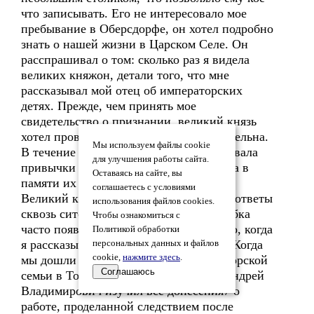
что записывать. Его не интересовало мое
пребывание в Оберсдорфе, он хотел подробно
знать о нашей жизни в Царском Селе. Он
расспрашивал о том: сколько раз я видела
великих княжон, детали того, что мне
рассказывал мой отец об императорских
детях. Прежде, чем принять мое
свидетельство о признании, великий князь
хотел проверить, насколько я наблюдательна.
Мы используем файлы cookie
В течение трех четвертей часа я описывала
для улучшения работы сайта.
привычки великих княжон, воскрешала в
Оставаясь на сайте, вы
памяти их образы, их любимые жесты.
соглашаетесь с условиями
Великий князь Андрей пропускал мои ответы
использования файлов cookies.
сквозь сито своих воспоминаний. Улыбка
Чтобы ознакомиться с
часто появлялась на его лице, особенно, когда
Политикой обработки
я рассказывала о проказах Анастасии. Когда
персональных данных и файлов
cookie,
нажмите здесь
.
мы дошли до периода ссылки императорской
Соглашаюсь
семьи в Тобольск, я предвидела, что Андрей
Владимирович изучил все донесения7 о
работе, проделанной следствием после