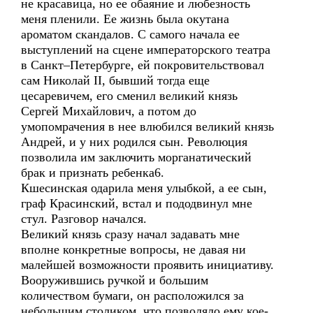
не красавица, но ее обаяние и любезность
меня пленили. Ее жизнь была окутана
ароматом скандалов. С самого начала ее
выступлений на сцене императорского театра
в Санкт–Петербурге, ей покровительствовал
сам Николай II, бывший тогда еще
цесаревичем, его сменил великий князь
Сергей Михайлович, а потом до
умопомрачения в нее влюбился великий князь
Андрей, и у них родился сын. Революция
позволила им заключить морганатический
брак и признать ребенка6.
Кшесинская одарила меня улыбкой, а ее сын,
граф Красинский, встал и пододвинул мне
стул. Разговор начался.
Великий князь сразу начал задавать мне
вполне конкретные вопросы, не давая ни
малейшей возможности проявить инициативу.
Вооружившись ручкой и большим
количеством бумаги, он расположился за
небольшим столиком, что позволяло ему кое-