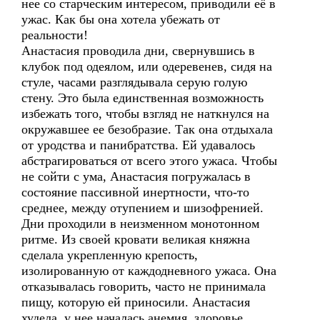
нее со старческим интересом, приводили её в
ужас. Как бы она хотела убежать от
реальности!
Анастасия проводила дни, свернувшись в
клубок под одеялом, или одеревенев, сидя на
стуле, часами разглядывала серую голую
стену. Это была единственная возможность
избежать того, чтобы взгляд не наткнулся на
окружавшее ее безобразие. Так она отдыхала
от уродства и панибратства. Ей удавалось
абстрагироваться от всего этого ужаса. Чтобы
не сойти с ума, Анастасия погружалась в
состояние пассивной инертности, что-то
среднее, между отупением и шизофренией.
Дни проходили в неизменном монотонном
ритме. Из своей кровати великая княжна
сделала укрепленную крепость,
изолированную от каждодневного ужаса. Она
отказывалась говорить, часто не принимала
пищу, которую ей приносили. Анастасия
худела, у нее началась анемия, здоровье