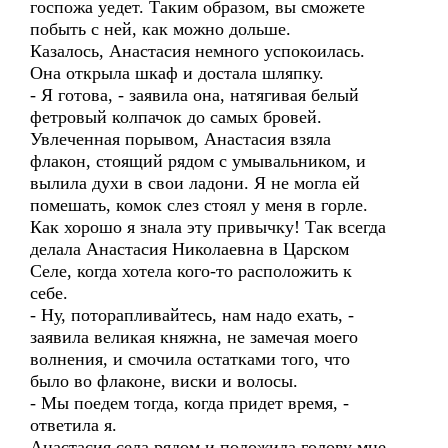
госпожа уедет. Таким образом, вы сможете
побыть с ней, как можно дольше.
Казалось, Анастасия немного успокоилась.
Она открыла шкаф и достала шляпку.
- Я готова, - заявила она, натягивая белый
фетровый колпачок до самых бровей.
Увлеченная порывом, Анастасия взяла
флакон, стоящий рядом с умывальником, и
вылила духи в свои ладони. Я не могла ей
помешать, комок слез стоял у меня в горле.
Как хорошо я знала эту привычку! Так всегда
делала Анастасия Николаевна в Царском
Селе, когда хотела кого-то расположить к
себе.
- Ну, поторапливайтесь, нам надо ехать, -
заявила великая княжна, не замечая моего
волнения, и смочила остатками того, что
было во флаконе, виски и волосы.
- Мы поедем тогда, когда придет время, -
ответила я.
Анастасия села рядом и положила голову мне