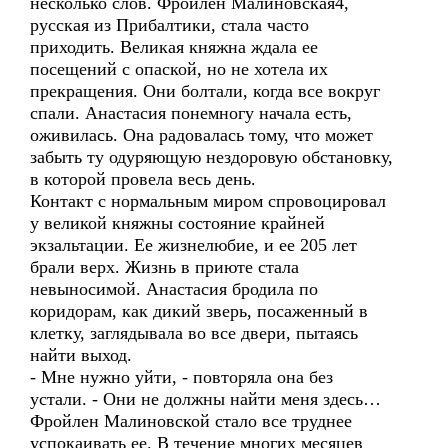
несколько слов. Фройлен Малиновская4,
русская из Прибалтики, стала часто
приходить. Великая княжна ждала ее
посещений с опаской, но не хотела их
прекращения. Они болтали, когда все вокруг
спали. Анастасия понемногу начала есть,
оживилась. Она радовалась тому, что может
забыть ту одуряющую нездоровую обстановку,
в которой провела весь день.
Контакт с нормальным миром спровоцировал
у великой княжны состояние крайней
экзальтации. Ее жизнелюбие, и ее 205 лет
брали верх. Жизнь в приюте стала
невыносимой. Анастасия бродила по
коридорам, как дикий зверь, посаженный в
клетку, заглядывала во все двери, пытаясь
найти выход.
- Мне нужно уйти, - повторяла она без
устали. - Они не должны найти меня здесь…
Фройлен Малиновской стало все труднее
успокаивать ее. В течение многих месяцев