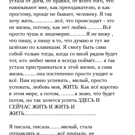
устала от догм, от правил, от всего того, что
навязывают мне, как преподавателю, и как
простому, проще не бывает, человеку. Я так
хочу жить...............всё, что происходит - это
не жизнь, потому, как нет любви...........Всё
просто чушь и лицемерие...........Я не вижу ,
что пишу, а пишу я то, что думаю и тут же
шлёпаю по клавишам. Я смогу быть сама
собой только тогда, когда со мной рядом будет
тот, кто любит меня и всегда поймёт..... я так
устала пристраиваться к этой жизни, а сама
жизнь.........она постепенно просто уходит и
всё. Нам нужно успевать , милый, просто
успевать, любовь моя, ЖИТЬ. Как всё коротко
в этом мире, а потом, .........я знаю, что будет
потом, но так хочется успеть ЗДЕСЬ И
СЕЙЧАС ЖИТЬ И ЖИТЬ И
ЖИТЬ................................................
Я писала, писала........милый, стала
отправлять и............всё пропало, не