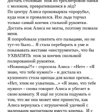
достать столовый нож из трёхлитровой банки
с молоком, превратившимся в лёд?
По центру Алиса проковыряла «прорубь»,
куда нож и провалился. Изо льда торчал
только самый кончик стальной рукоятки.
Достать нож Алиса не могла, поэтому позвала
меня.
Я попробовала ухватить его пальцами, но не
тут-то было... Я стала перебирать в уме и
показывать жестами «инструменты», что бы
УХВАТИТЬ нож за кончик скользкой
полированной рукоятки.
«Ножницы?!» - спросила Алиса - «Нет» - «Я
знаю, что тебе нужно!» - и достала из
кухонного стола щипцы для колки орехов...
«Нет, этим не ухватишь...» «Я знаю, что тебе
нужно» - снова говорит Алиса и убегает в
свою комнату. Я ещё не успела подумать о
том, что же она может мне принести, как
Алиса вернулась с игрушечной удочкой с
маленьким магнитиком вместо крючка. И с