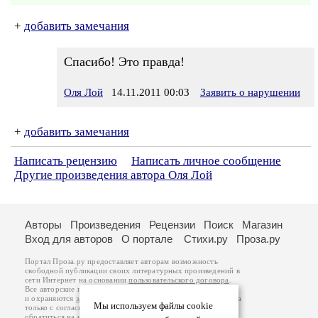
+
добавить замечания
Спасибо! Это правда!
Оля Лой
14.11.2011 00:03
Заявить о нарушении
+
добавить замечания
Написать рецензию
Написать личное сообщение
Другие произведения автора Оля Лой
Авторы
Произведения
Рецензии
Поиск
Магазин
Вход для авторов
О портале
Стихи.ру
Проза.ру
Портал Проза.ру предоставляет авторам возможность
свободной публикации своих литературных произведений в
сети Интернет на основании
пользовательского договора
.
Все авторские права на произведения принадлежат авторам
и охраняются
законом
. Перепечатка произведений возможна
Мы используем файлы cookie
только с согласия его автора, к которому вы можете
обратиться на его авторской странице. Ответственность за