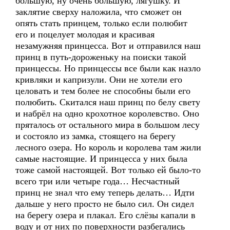
большую, ну очень большую, лягушку. И
заклятие сверху наложила, что сможет он
опять стать принцем, только если полюбит
его и поцелует молодая и красивая
незамужняя принцесса. Вот и отправился наш
принц в путь-дороженьку на поиски такой
принцессы. Но принцессы все были как назло
кривляки и капризули. Они не хотели его
целовать и тем более не способны были его
полюбить. Скитался наш принц по белу свету
и набрёл на одно крохотное королевство. Оно
пряталось от остального мира в большом лесу
и состояло из замка, стоящего на берегу
лесного озера. Но король и королева там жили
самые настоящие. И принцесса у них была
тоже самой настоящей. Вот только ей было-то
всего три или четыре года… Несчастный
принц не знал что ему теперь делать… Идти
дальше у него просто не было сил. Он сидел
на берегу озера и плакал. Его слёзы капали в
воду и от них по поверхности разбегались