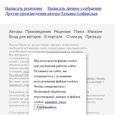
Написать рецензию
Написать личное сообщение
Другие произведения автора Татьяна Софинская
Авторы
Произведения
Рецензии
Поиск
Магазин
Вход для авторов
О портале
Стихи.ру
Проза.ру
Портал Проза.ру предоставляет авторам возможность
свободной публикации своих литературных произведений в
сети Интернет на основании
пользовательского договора
.
Все авторские права на произведения принадлежат авторам
и охраняются
законом
. Перепечатка произведений возможна
Мы используем файлы cookie
только с согласия его автора, к которому вы можете
обратиться на его авторской странице. Ответственность за
для улучшения работы сайта.
тексты произведений авторы несут самостоятельно на
Оставаясь на сайте, вы
основании
правил публикации
и
законодательства
Российской Федерации
. Данные пользователей
соглашаетесь с условиями
обрабатываются на основании
Политики обработки персональных данных
.
использования файлов cookies.
Вы также можете посмотреть более подробную
информацию о портале
и
связаться с администрацией
.
Чтобы ознакомиться с
Политикой обработки
Ежедневная аудитория портала Проза.ру – порядка 100 тысяч
посетителей, которые в общей сумме просматривают более полумиллиона
персональных данных и файлов
страниц по данным счетчика посещаемости, который расположен справа
cookie,
нажмите здесь
.
от этого текста. В каждой графе указано по две цифры: количество
просмотров и количество посетителей.
Соглашаюсь
© Все права принадлежат авторам, 2000-2026. Портал работает под