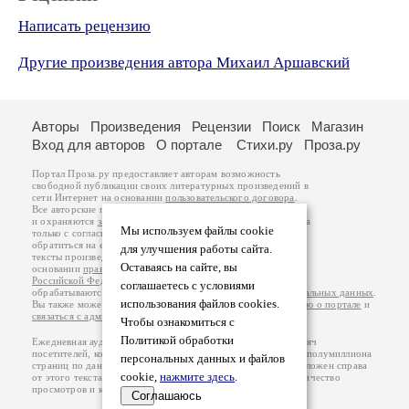
Написать рецензию
Другие произведения автора Михаил Аршавский
Авторы
Произведения
Рецензии
Поиск
Магазин
Вход для авторов
О портале
Стихи.ру
Проза.ру
Портал Проза.ру предоставляет авторам возможность
свободной публикации своих литературных произведений в
сети Интернет на основании
пользовательского договора
.
Все авторские права на произведения принадлежат авторам
и охраняются
законом
. Перепечатка произведений возможна
Мы используем файлы cookie
только с согласия его автора, к которому вы можете
обратиться на его авторской странице. Ответственность за
для улучшения работы сайта.
тексты произведений авторы несут самостоятельно на
Оставаясь на сайте, вы
основании
правил публикации
и
законодательства
Российской Федерации
. Данные пользователей
соглашаетесь с условиями
обрабатываются на основании
Политики обработки персональных данных
.
использования файлов cookies.
Вы также можете посмотреть более подробную
информацию о портале
и
связаться с администрацией
.
Чтобы ознакомиться с
Политикой обработки
Ежедневная аудитория портала Проза.ру – порядка 100 тысяч
посетителей, которые в общей сумме просматривают более полумиллиона
персональных данных и файлов
страниц по данным счетчика посещаемости, который расположен справа
cookie,
нажмите здесь
.
от этого текста. В каждой графе указано по две цифры: количество
просмотров и количество посетителей.
Соглашаюсь