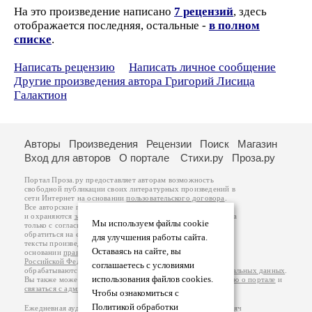
На это произведение написано
7 рецензий
, здесь
отображается последняя, остальные -
в полном
списке
.
Написать рецензию
Написать личное сообщение
Другие произведения автора Григорий Лисица
Галактион
Авторы
Произведения
Рецензии
Поиск
Магазин
Вход для авторов
О портале
Стихи.ру
Проза.ру
Портал Проза.ру предоставляет авторам возможность
свободной публикации своих литературных произведений в
сети Интернет на основании
пользовательского договора
.
Все авторские права на произведения принадлежат авторам
и охраняются
законом
. Перепечатка произведений возможна
Мы используем файлы cookie
только с согласия его автора, к которому вы можете
обратиться на его авторской странице. Ответственность за
для улучшения работы сайта.
тексты произведений авторы несут самостоятельно на
Оставаясь на сайте, вы
основании
правил публикации
и
законодательства
Российской Федерации
. Данные пользователей
соглашаетесь с условиями
обрабатываются на основании
Политики обработки персональных данных
.
использования файлов cookies.
Вы также можете посмотреть более подробную
информацию о портале
и
связаться с администрацией
.
Чтобы ознакомиться с
Политикой обработки
Ежедневная аудитория портала Проза.ру – порядка 100 тысяч