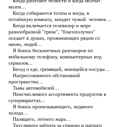
Когда работают челюсти и когда молчат
мозги…
Когда собираются толпы и когда, в
потаённую комнату, заходит чужой человек…
Когда включается телевизор и море
разнообразной "грязи", "благополучно"
оседает в душах, проживающих рядом со
мною, людей…
Я боюсь бесконечных разговоров по
мобильному телефону, компьютерных игр,
сериалов...
Бесед о еде, гремящей, моющейся посуды…
Напрессованного обстановкой
пространства…
Тьмы автомобилей…
Неисчислимого ассортимента продуктов в
супермаркетах...
Я боюсь пронизывающего, ледяного
холода…
Палящего, летнего жара…
Трусливого шёпота за спиною и наглого