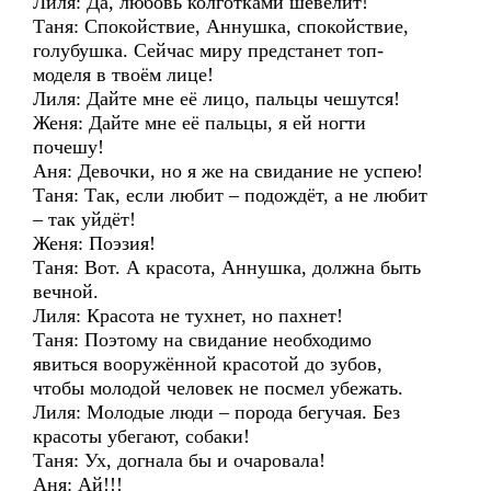
Лиля: Да, любовь колготками шевелит!
Таня: Спокойствие, Аннушка, спокойствие,
голубушка. Сейчас миру предстанет топ-
моделя в твоём лице!
Лиля: Дайте мне её лицо, пальцы чешутся!
Женя: Дайте мне её пальцы, я ей ногти
почешу!
Аня: Девочки, но я же на свидание не успею!
Таня: Так, если любит – подождёт, а не любит
– так уйдёт!
Женя: Поэзия!
Таня: Вот. А красота, Аннушка, должна быть
вечной.
Лиля: Красота не тухнет, но пахнет!
Таня: Поэтому на свидание необходимо
явиться вооружённой красотой до зубов,
чтобы молодой человек не посмел убежать.
Лиля: Молодые люди – порода бегучая. Без
красоты убегают, собаки!
Таня: Ух, догнала бы и очаровала!
Аня: Ай!!!