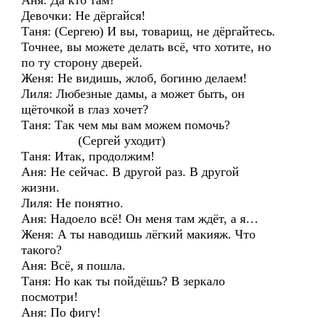
Аня: Да кто там?
Девочки: Не дёргайся!
Таня: (Сергею) И вы, товарищ, не дёргайтесь.
Точнее, вы можете делать всё, что хотите, но
по ту сторону дверей.
Женя: Не видишь, жлоб, богиню делаем!
Лиля: Любезные дамы, а может быть, он
щёточкой в глаз хочет?
Таня: Так чем мы вам можем помочь?
(Сергей уходит)
Таня: Итак, продолжим!
Аня: Не сейчас. В другой раз. В другой
жизни.
Лиля: Не понятно.
Аня: Надоело всё! Он меня там ждёт, а я…
Женя: А ты наводишь лёгкий макияж. Что
такого?
Аня: Всё, я пошла.
Таня: Но как ты пойдёшь? В зеркало
посмотри!
Аня: По фигу!