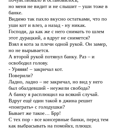
почувствовало и остановилось,
но меня не видит и не слышит – уши тоже в
банке.
Видимо так пахло вкусно остатками, что по
уши кот и влез, а назад - ну никак.
Господи, да как же с него снимать то шлем
этот дурацкий, а вдруг не снимется?
Взял я кота за плечи одной рукой. Он замер,
но не вырывается.
А второй рукой потянул банку. Раз – и
освободил голову.
- Уряяяя! – закричал кот.
Поверили?
Ладно, ладно – не закричал, но вид у него
был обалдевший - неужели свобода?
А банку я расплющил на всякий случай.
Вдруг ещё один такой в джина решит
«поиграть» с голодушки?
Бывает же такое… Брр!
С тех пор - все консервные банки, перед тем
как выбрасывать на помойку, плющу.