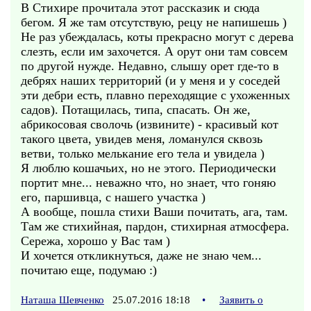
В Стихире прочитала этот рассказик и сюда
бегом. Я же там отсутствую, рецу не напишешь )
Не раз убеждалась, коты прекрасно могут с дерева
слезть, если им захочется. А орут они там совсем
по другой нужде. Недавно, слышу орет где-то в
дебрях наших территорий (и у меня и у соседей
эти дебри есть, плавно переходящие с ухоженных
садов). Потащилась, типа, спасать. Он же,
абрикосовая сволочь (извините) - красивый кот
такого цвета, увидев меня, ломанулся сквозь
ветви, только мелькание его тела и увидела )
Я люблю кошачьих, но не этого. Периодически
портит мне... неважно что, но знает, что гоняю
его, паршивца, с нашего участка )
А вообще, пошла стихи Ваши почитать, ага, там.
Там же стихийная, пардон, стихирная атмосфера.
Сережа, хорошо у Вас там )
И хочется откликнуться, даже не знаю чем...
почитаю еще, подумаю :)
Наташа Шевченко
25.07.2016 18:18
•
Заявить о