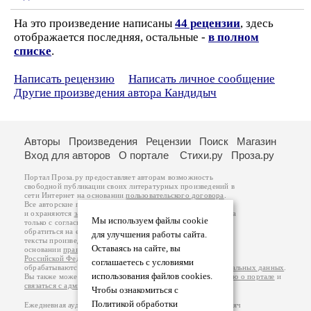
На это произведение написаны
44 рецензии
, здесь
отображается последняя, остальные -
в полном
списке
.
Написать рецензию
Написать личное сообщение
Другие произведения автора Кандидыч
Авторы
Произведения
Рецензии
Поиск
Магазин
Вход для авторов
О портале
Стихи.ру
Проза.ру
Портал Проза.ру предоставляет авторам возможность
свободной публикации своих литературных произведений в
сети Интернет на основании
пользовательского договора
.
Все авторские права на произведения принадлежат авторам
и охраняются
законом
. Перепечатка произведений возможна
Мы используем файлы cookie
только с согласия его автора, к которому вы можете
обратиться на его авторской странице. Ответственность за
для улучшения работы сайта.
тексты произведений авторы несут самостоятельно на
Оставаясь на сайте, вы
основании
правил публикации
и
законодательства
Российской Федерации
. Данные пользователей
соглашаетесь с условиями
обрабатываются на основании
Политики обработки персональных данных
.
использования файлов cookies.
Вы также можете посмотреть более подробную
информацию о портале
и
связаться с администрацией
.
Чтобы ознакомиться с
Политикой обработки
Ежедневная аудитория портала Проза.ру – порядка 100 тысяч