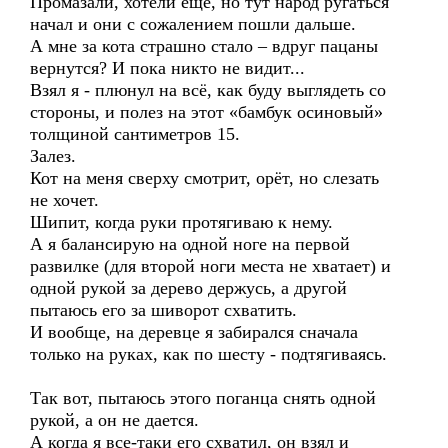
Промазали, хотели еще, но тут народ ругаться
начал и они с сожалением пошли дальше.
А мне за кота страшно стало – вдруг пацаны
вернутся? И пока никто не видит...
Взял я - плюнул на всё, как буду выглядеть со
стороны, и полез на этот «бамбук осиновый»
толщиной сантиметров 15.
Залез.
Кот на меня сверху смотрит, орёт, но слезать
не хочет.
Шипит, когда руки протягиваю к нему.
А я балансирую на одной ноге на первой
развилке (для второй ноги места не хватает) и
одной рукой за дерево держусь, а другой
пытаюсь его за шиворот схватить.
И вообще, на деревце я забирался сначала
только на руках, как по шесту - подтягиваясь.
Так вот, пытаюсь этого поганца снять одной
рукой, а он не дается.
А когда я все-таки его схватил, он взял и