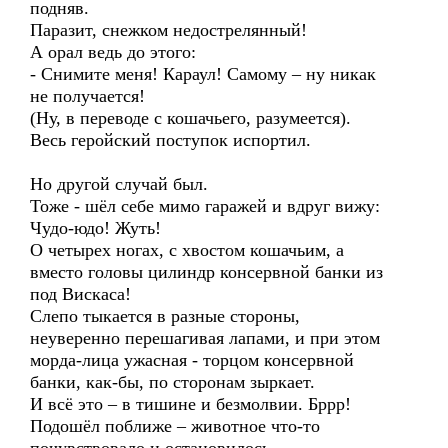
подняв.
Паразит, снежком недострелянный!
А орал ведь до этого:
- Снимите меня! Караул! Самому – ну никак
не получается!
(Ну, в переводе с кошачьего, разумеется).
Весь геройский поступок испортил.
Но другой случай был.
Тоже - шёл себе мимо гаражей и вдруг вижу:
Чудо-юдо! Жуть!
О четырех ногах, с хвостом кошачьим, а
вместо головы цилиндр консервной банки из
под Вискаса!
Слепо тыкается в разные стороны,
неуверенно перешагивая лапами, и при этом
морда-лица ужасная - торцом консервной
банки, как-бы, по сторонам зыркает.
И всё это – в тишине и безмолвии. Бррр!
Подошёл поближе – животное что-то