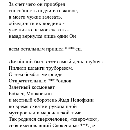
За счет чего он приобрел
способность подчинять живое,
в мозги чужие залезать,
объединять их воедино -
уже никто не мог сказать -
назад вернулся лишь один Он
всем остальным пришел ****ец.
Дичайший был в тот самый день шубняк.
Пилили шланги труборезом.
Огнем бомбят метроиды
Отвратительных ****оидов.
Залетный космонавт
Боблец Морковкин
и местный оборотень Жыд Педофкин
во время схватки рукопашной
мутировали в марсианской тьме.
Так родился сверхчеловек, «сверх-чок»,
себя именовавший Скокендрас ***дзе