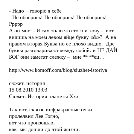
- Надо – говорю я себе
- Не обосрись! Не обосрись! Не обосрись!
Ррррр
А он мне: - Я сам знаю что того и хочу - вот
видишь на моем левом яйце букву «&»? А на
правом вторая Буква но ее плохо видно. Две
буквы разговаривают между собой. и НЕ ДАЙ
БОГ они заметят слежку – мне ****ец…
http://www.komoff.com/blog/siuzhet-istoriya
сюжет. история
15.08.2010 13:03
Сюжет. История планеты Ххх
Так вот, сквозь инфракрасные очки
пролелвил Лев Гогно,
вот что произошло,
как мы дошли до этой жизни: