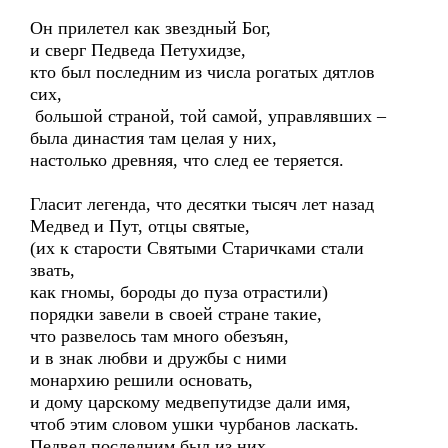
Он прилетел как звездный Бог,
и сверг Педведа Петухидзе,
кто был последним из числа рогатых дятлов
сих,
большой страной, той самой, управлявших –
была династия там целая у них,
настолько древняя, что след ее теряется.
Гласит легенда, что десятки тысяч лет назад
Медвед и Пут, отцы святые,
(их к старости Святыми Старичками стали
звать,
как гномы, бороды до пуза отрастили)
порядки завели в своей стране такие,
что развелось там много обезъян,
и в знак любви и дружбы с ними
монархию решили основать,
и дому царскому медвепутидзе дали имя,
чтоб этим словом ушки чурбанов ласкать.
Педвед последним был из них,