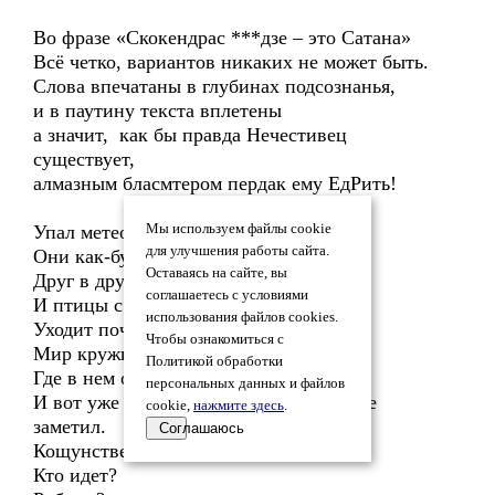
Во фразе «Скокендрас ***дзе – это Сатана»
Всё четко, вариантов никаких не может быть.
Слова впечатаны в глубинах подсознанья,
и в паутину текста вплетены
а значит, как бы правда Нечестивец
существует,
алмазным бласмтером пердак ему ЕдРить!
Упал метеорит. Трубят слоны.
Мы используем файлы cookie
для улучшения работы сайта.
Они как-будто бы играют.
Оставаясь на сайте, вы
Друг в друга хоботы пихают
соглашаетесь с условиями
И птицы с криками летают
использования файлов cookies.
Уходит почва из-под ног
Чтобы ознакомиться с
Мир кружится быстрее и быстрее,
Политикой обработки
Где в нем опора, все течет.
персональных данных и файлов
И вот уже темно. Настала ночь, а я и не
cookie,
нажмите здесь
.
заметил.
Соглашаюсь
Кощунственных вопросов много.
Кто идет?