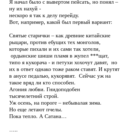
Я начал было с вывертом пейсать, но понял –
ну их нахуй -
нескоро я так к делу перейду.
Вот, например, какой был первый вариант:
Святые старички – как древние китайские
рыцари, против ебущих тех монголов,
которые пихали и их сами так хотели,
ордынские шиши пламя в жупел ***щат,
типо я кукорача - и петухи хохочут давят, но
их в ответ однако тоже раком ставят. И крутят
в анусе педалью, кукорявят. Сейчас уж на
такое вряд ли кто способен.
Агония любви. Гнидоподобен
тысячелетний строй.
Уж осень, на пороге – небывалая зима.
Но еще летают пчелы.
Пока тепло. А Сатана…
…..