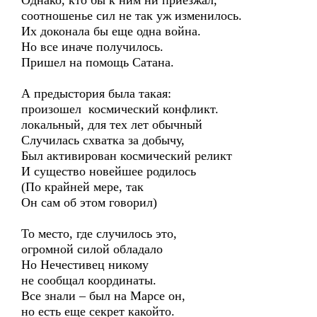
Однако, кто бы к ним ни приезжал,
соотношенье сил не так уж изменилось.
Их доконала бы еще одна война.
Но все иначе получилось.
Пришел на помощь Сатана.
А предыстория была такая:
произошел космический конфликт.
локальный, для тех лет обычный
Случилась схватка за добычу,
Был активирован космический реликт
И существо новейшее родилось
(По крайней мере, так
Он сам об этом говорил)
То место, где случилось это,
огромной силой обладало
Но Нечестивец никому
не сообщал координаты.
Все знали – был на Марсе он,
но есть еще секрет какойто.