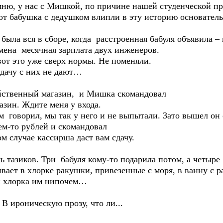
мню, у нас с Мишкой, по причине нашей студенческой п
от бабушка с дедушком влипли в эту историю основатель
была вся в сборе, когда расстроенная бабуля объявила – 
емена месячная зарплата двух инженеров.
вот это уже сверх нормы. Не поменяли.
сдачу с них не дают…
яйственный магазин, и Мишка скомандовал
азин. Ждите меня у входа.
м говорил, мы так у него и не выпытали. Зато вышел он
ем-то рублей и скомандовал
м случае кассирша даст вам сдачу.
ь тазиков. Три бабуля кому-то подарила потом, а четыре 
ливает в хлорке ракушки, привезенные с моря, в ванну с 
 и хлорка им нипочем…
 В ироническую прозу, что ли...