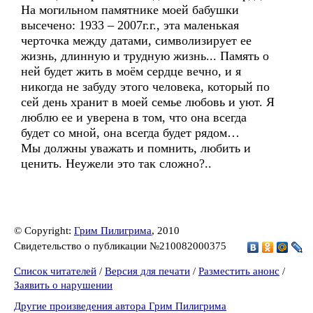
На могильном памятнике моей бабушки
высечено: 1933 – 2007г.г., эта маленькая
черточка между датами, символизирует ее
жизнь, длинную и трудную жизнь... Память о
ней будет жить в моём сердце вечно, и я
никогда не забуду этого человека, который по
сей день хранит в моей семье любовь и уют. Я
люблю ее и уверена в том, что она всегда
будет со мной, она всегда будет рядом…
Мы должны уважать и помнить, любить и
ценить. Неужели это так сложно?..
© Copyright:
Грим Пилигрима
, 2010
Свидетельство о публикации №210082000375
Список читателей
/
Версия для печати
/
Разместить анонс
/
Заявить о нарушении
Другие произведения автора Грим Пилигрима