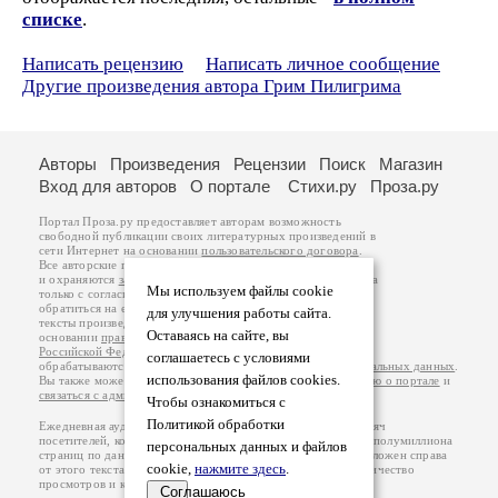
списке
.
Написать рецензию
Написать личное сообщение
Другие произведения автора Грим Пилигрима
Авторы
Произведения
Рецензии
Поиск
Магазин
Вход для авторов
О портале
Стихи.ру
Проза.ру
Портал Проза.ру предоставляет авторам возможность
свободной публикации своих литературных произведений в
сети Интернет на основании
пользовательского договора
.
Все авторские права на произведения принадлежат авторам
и охраняются
законом
. Перепечатка произведений возможна
Мы используем файлы cookie
только с согласия его автора, к которому вы можете
обратиться на его авторской странице. Ответственность за
для улучшения работы сайта.
тексты произведений авторы несут самостоятельно на
Оставаясь на сайте, вы
основании
правил публикации
и
законодательства
Российской Федерации
. Данные пользователей
соглашаетесь с условиями
обрабатываются на основании
Политики обработки персональных данных
.
использования файлов cookies.
Вы также можете посмотреть более подробную
информацию о портале
и
связаться с администрацией
.
Чтобы ознакомиться с
Политикой обработки
Ежедневная аудитория портала Проза.ру – порядка 100 тысяч
посетителей, которые в общей сумме просматривают более полумиллиона
персональных данных и файлов
страниц по данным счетчика посещаемости, который расположен справа
cookie,
нажмите здесь
.
от этого текста. В каждой графе указано по две цифры: количество
просмотров и количество посетителей.
Соглашаюсь