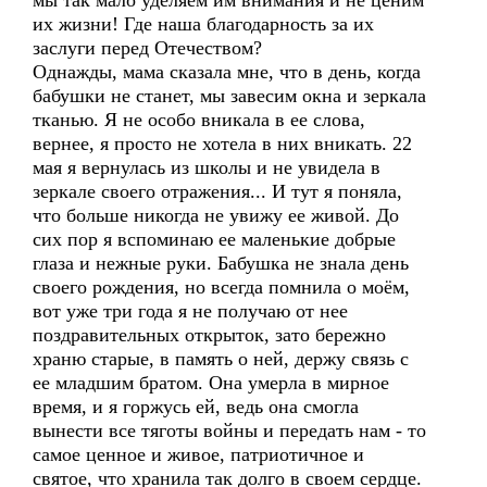
мы так мало уделяем им внимания и не ценим
их жизни! Где наша благодарность за их
заслуги перед Отечеством?
Однажды, мама сказала мне, что в день, когда
бабушки не станет, мы завесим окна и зеркала
тканью. Я не особо вникала в ее слова,
вернее, я просто не хотела в них вникать. 22
мая я вернулась из школы и не увидела в
зеркале своего отражения... И тут я поняла,
что больше никогда не увижу ее живой. До
сих пор я вспоминаю ее маленькие добрые
глаза и нежные руки. Бабушка не знала день
своего рождения, но всегда помнила о моём,
вот уже три года я не получаю от нее
поздравительных открыток, зато бережно
храню старые, в память о ней, держу связь с
ее младшим братом. Она умерла в мирное
время, и я горжусь ей, ведь она смогла
вынести все тяготы войны и передать нам - то
самое ценное и живое, патриотичное и
святое, что хранила так долго в своем сердце.