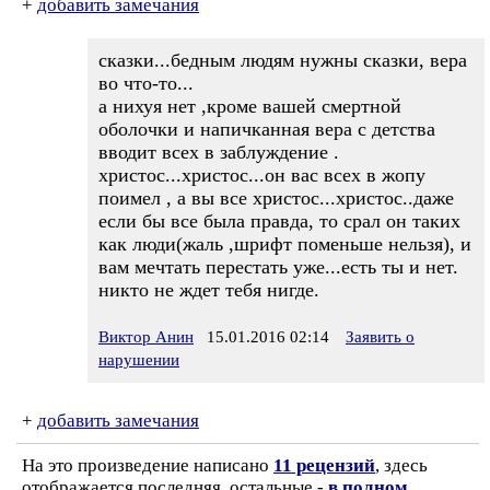
+
добавить замечания
сказки...бедным людям нужны сказки, вера
во что-то...
а нихуя нет ,кроме вашей смертной
оболочки и напичканная вера с детства
вводит всех в заблуждение .
христос...христос...он вас всех в жопу
поимел , а вы все христос...христос..даже
если бы все была правда, то срал он таких
как люди(жаль ,шрифт поменьше нельзя), и
вам мечтать перестать уже...есть ты и нет.
никто не ждет тебя нигде.
Виктор Анин
15.01.2016 02:14
Заявить о
нарушении
+
добавить замечания
На это произведение написано
11 рецензий
, здесь
отображается последняя, остальные -
в полном