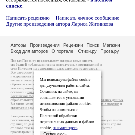
списке
.
Написать рецензию
Написать личное сообщение
Другие произведения автора Лариса Житникова
Авторы
Произведения
Рецензии
Поиск
Магазин
Вход для авторов
О портале
Стихи.ру
Проза.ру
Портал Проза.ру предоставляет авторам возможность
свободной публикации своих литературных произведений в
сети Интернет на основании
пользовательского договора
.
Все авторские права на произведения принадлежат авторам
и охраняются
законом
. Перепечатка произведений возможна
Мы используем файлы cookie
только с согласия его автора, к которому вы можете
обратиться на его авторской странице. Ответственность за
для улучшения работы сайта.
тексты произведений авторы несут самостоятельно на
Оставаясь на сайте, вы
основании
правил публикации
и
законодательства
Российской Федерации
. Данные пользователей
соглашаетесь с условиями
обрабатываются на основании
Политики обработки персональных данных
.
использования файлов cookies.
Вы также можете посмотреть более подробную
информацию о портале
и
связаться с администрацией
.
Чтобы ознакомиться с
Политикой обработки
Ежедневная аудитория портала Проза.ру – порядка 100 тысяч
посетителей, которые в общей сумме просматривают более полумиллиона
персональных данных и файлов
страниц по данным счетчика посещаемости, который расположен справа
cookie,
нажмите здесь
.
от этого текста. В каждой графе указано по две цифры: количество
просмотров и количество посетителей.
Соглашаюсь