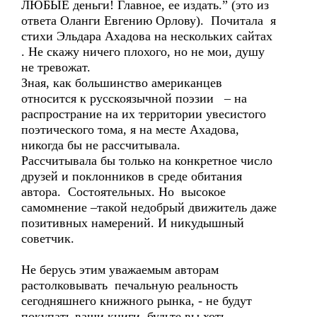
ЛЮБЫЕ деньги! Главное, ее издать.” (это из
ответа Оланги Евгению Орлову). Почитала я
стихи Эльдара Ахадова на нескольких сайтах
. Не скажу ничего плохого, но не мои, душу
не тревожат.
Зная, как большинство американцев
относится к русскоязычной поэзии – на
распространие на их территории увесистого
поэтического тома, я на месте Ахадова,
никогда бы не рассчитывала.
Рассчитывала бы только на конкретное число
друзей и поклонников в среде обитания
автора. Состоятельных. Но высокое
самомнение –такой недобрый движитель даже
позитивных намерений. И никудышный
советчик.
Не берусь этим уважаемым авторам
растолковывать печальную реальность
сегодняшнего книжного рынка, - не будут
покупать ваши книги, будьте вы хоть