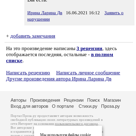
Ирина Ларина Дв
16.06.2021 16:12
Заявить о
нарушении
+
добавить замечания
На это произведение написаны
3 рецензии
, здесь
отображается последняя, остальные -
в полном
списке
.
Написать рецензию
Написать личное сообщение
Другие произведения автора Ирина Ларина Дв
Авторы
Произведения
Рецензии
Поиск
Магазин
Вход для авторов
О портале
Стихи.ру
Проза.ру
Портал Проза.ру предоставляет авторам возможность
свободной публикации своих литературных произведений в
сети Интернет на основании
пользовательского договора
.
Все авторские права на произведения принадлежат авторам
и охраняются
законом
. Перепечатка произведений возможна
Мы используем файлы cookie
только с согласия его автора, к которому вы можете