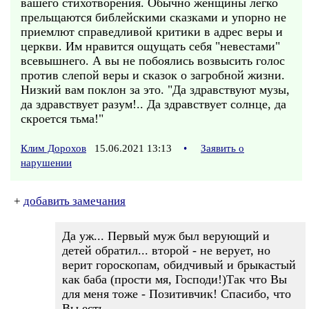
вашего стихотворения. Обычно женщины легко
прельщаются библейскими сказками и упорно не
приемлют справедливой критики в адрес веры и
церкви. Им нравится ощущать себя "невестами"
всевышнего. А вы не побоялись возвысить голос
против слепой веры и сказок о загробной жизни.
Низкий вам поклон за это. "Да здравствуют музы,
да здравствует разум!.. Да здравствует солнце, да
скроется тьма!"
Клим Дорохов
15.06.2021 13:13
•
Заявить о
нарушении
+
добавить замечания
Да уж... Первый муж был верующий и
детей обратил... второй - не верует, но
верит гороскопам, обидчивый и брыкастый
как баба (прости мя, Господи!)Так что Вы
для меня тоже - Позитивчик! Спасибо, что
Вы есть.