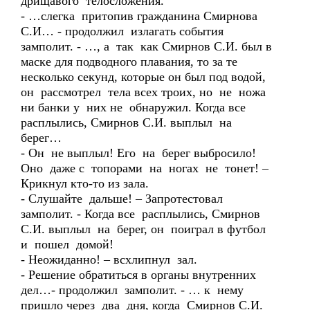
дрищавого телосложения.
- …слегка притопив гражданина Смирнова
С.И… - продолжил излагать события
замполит. - …, а так как Смирнов С.И. был в
маске для подводного плавания, то за те
несколько секунд, которые он был под водой,
он рассмотрел тела всех троих, но не ножа
ни банки у них не обнаружил. Когда все
расплылись, Смирнов С.И. выплыл на
берег…
- Он не выплыл! Его на берег выбросило!
Оно даже с топорами на ногах не тонет! –
Крикнул кто-то из зала.
- Слушайте дальше! – Запротестовал
замполит. - Когда все расплылись, Смирнов
С.И. выплыл на берег, он поиграл в футбол
и пошел домой!
- Неожиданно! – всхлипнул зал.
- Решение обратиться в органы внутренних
дел…- продолжил замполит. - … к нему
пришло через два дня, когда Смирнов С.И.