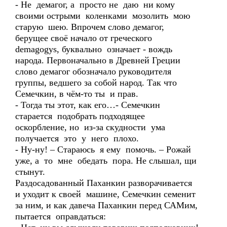
- Не демагог, а просто не даю ни кому
своими острыми коленками мозолить мою
старую шею. Впрочем слово демагог,
берущее своё начало от греческого
dеmagogуs, буквально означает - вождь
народа. Первоначально в Древней Греции
слово демагог обозначало руководителя
группы, ведшего за собой народ. Так что
Семечкин, в чём-то ты и прав.
- Тогда ты этот, как его…- Семечкин
старается подобрать подходящее
оскорбление, но из-за скудности ума
получается это у него плохо.
- Ну-ну! – Стараюсь я ему помочь. – Рожай
уже, а то мне обедать пора. Не слышал, щи
стынут.
Раздосадованный Паханкин разворачивается
и уходит к своей машине, Семечкин семенит
за ним, и как давеча Паханкин перед САМим,
пытается оправдаться: