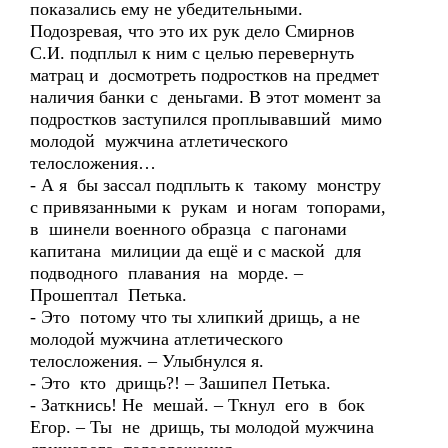
показались ему не убедительными.
Подозревая, что это их рук дело Смирнов
С.И. подплыл к ним с целью перевернуть
матрац и досмотреть подростков на предмет
наличия банки с деньгами. В этот момент за
подростков заступился проплывавший мимо
молодой мужчина атлетического
телосложения…
- А я бы зассал подплыть к такому монстру
с привязанными к рукам и ногам топорами,
в шинели военного образца с пагонами
капитана милиции да ещё и с маской для
подводного плавания на морде. –
Прошептал Петька.
- Это потому что ты хлипкий дрищь, а не
молодой мужчина атлетического
телосложения. – Улыбнулся я.
- Это кто дрищь?! – Зашипел Петька.
- Заткнись! Не мешай. – Ткнул его в бок
Егор. – Ты не дрищь, ты молодой мужчина