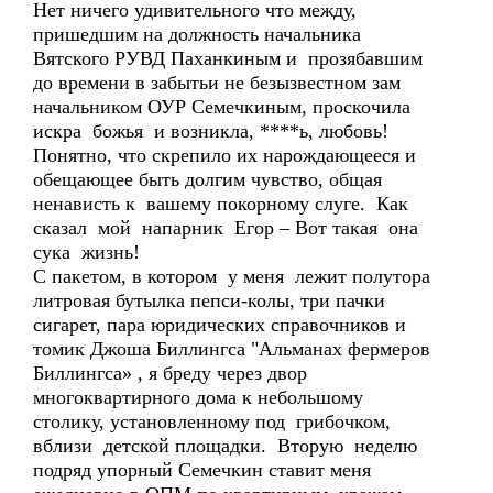
Нет ничего удивительного что между,
пришедшим на должность начальника
Вятского РУВД Паханкиным и прозябавшим
до времени в забытьи не безызвестном зам
начальником ОУР Семечкиным, проскочила
искра божья и возникла, ****ь, любовь!
Понятно, что скрепило их нарождающееся и
обещающее быть долгим чувство, общая
ненависть к вашему покорному слуге. Как
сказал мой напарник Егор – Вот такая она
сука жизнь!
С пакетом, в котором у меня лежит полутора
литровая бутылка пепси-колы, три пачки
сигарет, пара юридических справочников и
томик Джоша Биллингса "Альманах фермеров
Биллингса» , я бреду через двор
многоквартирного дома к небольшому
столику, установленному под грибочком,
вблизи детской площадки. Вторую неделю
подряд упорный Семечкин ставит меня