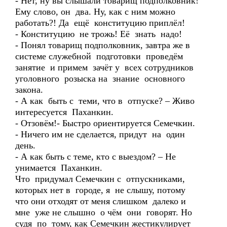
- Нет, ну вы слышали товарищ подполковник!
Ему слово, он два. Ну, как с ним можно
работать?! Да ещё конституцию приплёл!
- Конституцию не трожь! Её знать надо!
- Понял товарищ подполковник, завтра же в
системе служебной подготовки проведём
занятие и примем зачёт у всех сотрудников
уголовного розыска на знание основного
закона.
- А как быть с теми, что в отпуске? – Живо
интересуется Паханкин.
- Отзовём!- Быстро ориентируется Семечкин.
- Ничего им не сделается, придут на один
день.
- А как быть с теме, кто с выездом? – Не
унимается Паханкин.
Что придумал Семечкин с отпускниками,
которых нет в городе, я не слышу, потому
что они отходят от меня слишком далеко и
мне уже не слышно о чём они говорят. Но
судя по тому, как Семечкин жестикулирует