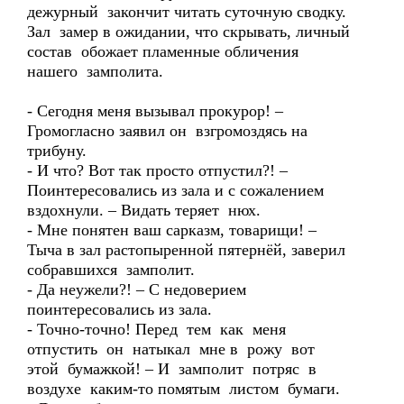
дежурный закончит читать суточную сводку.
Зал замер в ожидании, что скрывать, личный
состав обожает пламенные обличения
нашего замполита.
- Сегодня меня вызывал прокурор! –
Громогласно заявил он взгромоздясь на
трибуну.
- И что? Вот так просто отпустил?! –
Поинтересовались из зала и с сожалением
вздохнули. – Видать теряет нюх.
- Мне понятен ваш сарказм, товарищи! –
Тыча в зал растопыренной пятернёй, заверил
собравшихся замполит.
- Да неужели?! – С недоверием
поинтересовались из зала.
- Точно-точно! Перед тем как меня
отпустить он натыкал мне в рожу вот
этой бумажкой! – И замполит потряс в
воздухе каким-то помятым листом бумаги.