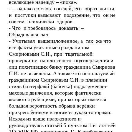
вселяющее надежду – «пока».
- …однако со слов соседей, его образ жизни
и поступки вызывают подозрение, что он не
совсем психически здоров.
- Что и требовалось доказать! –
Обрадовался зал.
- Учитывая вышеизложенное, а так же что
все факты указанные гражданином
Смирновыми С.И., при тщательной
проверки не нашли своего подтверждения и
лиц похитивших банку гражданина Смирнова
С.И. не выявлены. А также что используемый
гражданином Смирновым С.И. в плавании
стиль баттерфляй (бабочка) подразумевает
маховые движения, которые фактически
являются рубящими, при которых имеется
большая вероятность обрыва верёвки
прикреплёнными к ногам и рукам топорами.
Исходя из выше изложенного и
руководствуясь статьёй 5 пунктом 1 и статьёй
113 УПК РФ, постановил: 1) В возбуждении