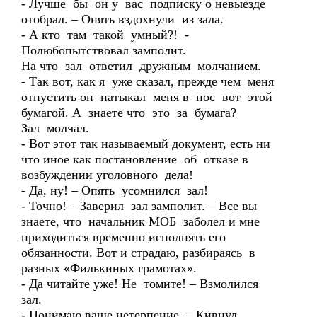
- Лучше бы он у вас подписку о невыезде
отобрал. – Опять вздохнули из зала.
- А кто там такой умный?! -
Полюбопытствовал замполит.
На что зал ответил дружным молчанием.
- Так вот, как я уже сказал, прежде чем меня
отпустить он натыкал меня в нос вот этой
бумагой. А знаете что это за бумага?
Зал молчал.
- Вот этот так называемый документ, есть ни
что иное как постановление об отказе в
возбуждении уголовного дела!
- Да, ну! – Опять усомнился зал!
- Точно! – Заверил зал замполит. – Все вы
знаете, что начальник МОБ заболел и мне
приходиться временно исполнять его
обязанности. Вот и страдаю, разбираясь в
разных «Филькиных грамотах».
- Да читайте уже! Не томите! – Взмолился
зал.
- Понимаю ваше нетерпение. – Кивнул