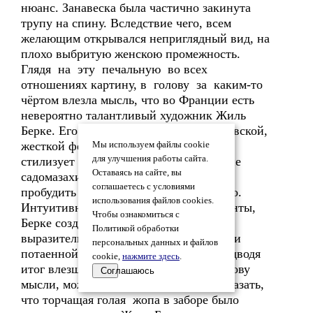
нюанс. Занавеска была частично закинута
трупу на спину. Вследствие чего, всем
желающим открывался неприглядный вид, на
плохо выбритую женскою промежность.
Глядя на эту печальную во всех
отношениях картину, в голову за каким-то
чёртом влезла мысль, что во Франции есть
невероятно талантливый художник Жиль
Берке. Его работы просто дышат колдовской,
жесткой фетишистской эстетикой. Он
Мы используем файлы cookie
для улучшения работы сайта.
стилизует и используют модели на фоне
Оставаясь на сайте, вы
садомазахисских аксессуаров, чтобы
соглашаетесь с условиями
пробудить в зрителе перверсное либидо.
использования файлов cookies.
Интуитивно подбирая основные элементы,
Чтобы ознакомиться с
Берке создает образы необычайно
Политикой обработки
выразительные по своей силе, красоте и
персональных данных и файлов
потаенной сексуальности. Так вот, подводя
cookie,
нажмите здесь
.
итог влезшей за каким-то чёртом в голову
Соглашаюсь
мысли, можно было с уверенностью сказать,
что торчащая голая жопа в заборе было