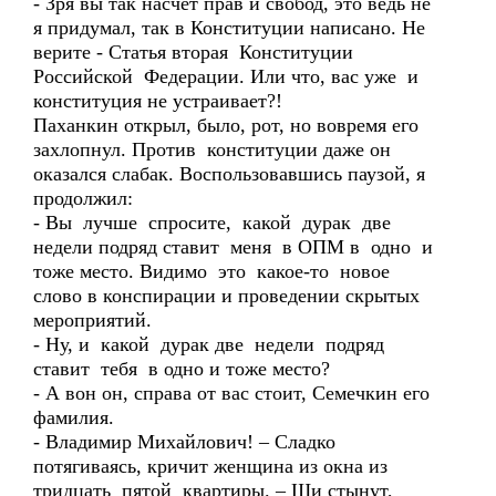
- Зря вы так насчёт прав и свобод, это ведь не
я придумал, так в Конституции написано. Не
верите - Статья вторая Конституции
Российской Федерации. Или что, вас уже и
конституция не устраивает?!
Паханкин открыл, было, рот, но вовремя его
захлопнул. Против конституции даже он
оказался слабак. Воспользовавшись паузой, я
продолжил:
- Вы лучше спросите, какой дурак две
недели подряд ставит меня в ОПМ в одно и
тоже место. Видимо это какое-то новое
слово в конспирации и проведении скрытых
мероприятий.
- Ну, и какой дурак две недели подряд
ставит тебя в одно и тоже место?
- А вон он, справа от вас стоит, Семечкин его
фамилия.
- Владимир Михайлович! – Сладко
потягиваясь, кричит женщина из окна из
тридцать пятой квартиры. – Щи стынут,