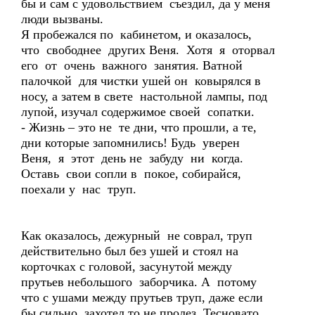
бы и сам с удовольствием съездил, да у меня
люди вызваны.
Я пробежался по кабинетом, и оказалось,
что свободнее других Веня. Хотя я оторвал
его от очень важного занятия. Ватной
палочкой для чистки ушей он ковырялся в
носу, а затем в свете настольной лампы, под
лупой, изучал содержимое своей сопатки.
- Жизнь – это не те дни, что прошли, а те,
дни которые запомнились! Будь уверен
Веня, я этот день не забуду ни когда.
Оставь свои сопли в покое, собирайся,
поехали у нас труп.
Как оказалось, дежурный не соврал, труп
действительно был без ушей и стоял на
корточках с головой, засунутой между
прутьев небольшого заборчика. А потому
что с ушами между прутьев труп, даже если
бы сильно захотел то не пролез. Тесновато.