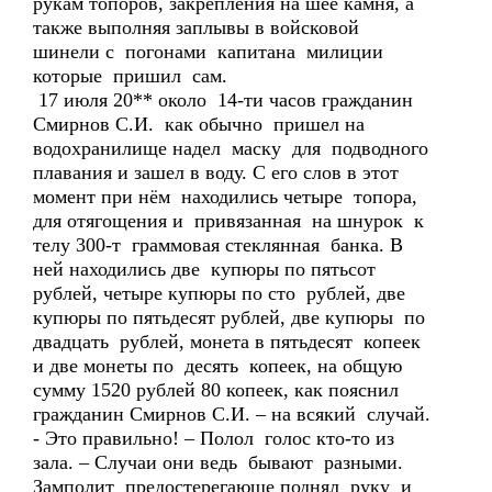
рукам топоров, закрепления на шее камня, а
также выполняя заплывы в войсковой
шинели с погонами капитана милиции
которые пришил сам.
17 июля 20** около 14-ти часов гражданин
Смирнов С.И. как обычно пришел на
водохранилище надел маску для подводного
плавания и зашел в воду. С его слов в этот
момент при нём находились четыре топора,
для отягощения и привязанная на шнурок к
телу 300-т граммовая стеклянная банка. В
ней находились две купюры по пятьсот
рублей, четыре купюры по сто рублей, две
купюры по пятьдесят рублей, две купюры по
двадцать рублей, монета в пятьдесят копеек
и две монеты по десять копеек, на общую
сумму 1520 рублей 80 копеек, как пояснил
гражданин Смирнов С.И. – на всякий случай.
- Это правильно! – Полол голос кто-то из
зала. – Случаи они ведь бывают разными.
Замполит предостерегающе поднял руку и