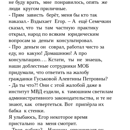
не буду врать, мне понравилось, опять же
люди кругом приличные.
- Прям зависть берёт, меня бы кто так
наказал.- Вздыхает Егор. – А ещё Семечкин
сказал, что ты там частную практику
открыл, народ по всяким юридическим
вопросам за деньги консультировал.
- Про деньги он соврал, работал чисто за
еду, но какую! Домашнюю! А про
консультацию…. Кстати, ты не знаешь,
наши доблестные сотрудники МОБ
придумали, что ответить на жалобу
гражданки Гуськовой Алевтины Петровны?
- Да ты что?! Они с этой жалобой даже в
институт МВД ездили, к тамошним светилам
административного законодательства, и те не
знают, как отвертеться. Вот припёрла их
бабка к стенки.
Я улыбаюсь, Егор некоторое время
пристально на меня смотрит.
- Твоя работа? – Наконец спрашивает он.