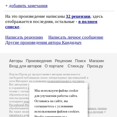
+
добавить замечания
На это произведение написаны
32 рецензии
, здесь
отображается последняя, остальные -
в полном
списке
.
Написать рецензию
Написать личное сообщение
Другие произведения автора Кандидыч
Авторы
Произведения
Рецензии
Поиск
Магазин
Вход для авторов
О портале
Стихи.ру
Проза.ру
Портал Проза.ру предоставляет авторам возможность
свободной публикации своих литературных произведений в
сети Интернет на основании
пользовательского договора
.
Все авторские права на произведения принадлежат авторам
и охраняются
законом
. Перепечатка произведений возможна
Мы используем файлы cookie
только с согласия его автора, к которому вы можете
обратиться на его авторской странице. Ответственность за
для улучшения работы сайта.
тексты произведений авторы несут самостоятельно на
Оставаясь на сайте, вы
основании
правил публикации
и
законодательства
Российской Федерации
. Данные пользователей
соглашаетесь с условиями
обрабатываются на основании
Политики обработки персональных данных
.
использования файлов cookies.
Вы также можете посмотреть более подробную
информацию о портале
и
связаться с администрацией
.
Чтобы ознакомиться с