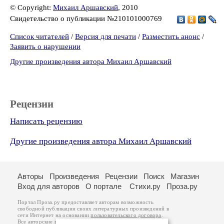
© Copyright:
Михаил Аршавский
, 2010
Свидетельство о публикации №210101000769
Список читателей
/
Версия для печати
/
Разместить анонс
/
Заявить о нарушении
Другие произведения автора Михаил Аршавский
Рецензии
Написать рецензию
Другие произведения автора Михаил Аршавский
Авторы
Произведения
Рецензии
Поиск
Магазин
Вход для авторов
О портале
Стихи.ру
Проза.ру
Портал Проза.ру предоставляет авторам возможность
свободной публикации своих литературных произведений в
сети Интернет на основании
пользовательского договора
.
Все авторские права на произведения принадлежат авторам