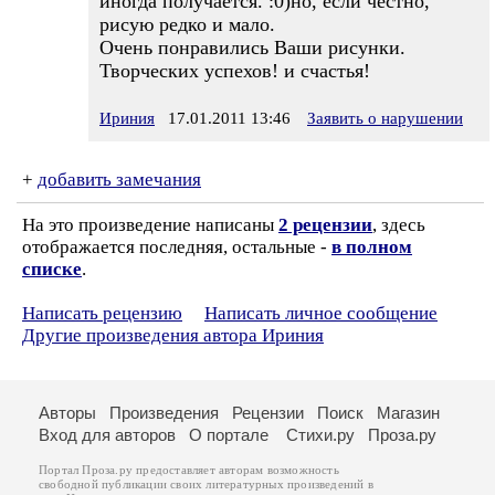
иногда получается. :0)но, если честно,
рисую редко и мало.
Очень понравились Ваши рисунки.
Творческих успехов! и счастья!
Ириния
17.01.2011 13:46
Заявить о нарушении
+
добавить замечания
На это произведение написаны
2 рецензии
, здесь
отображается последняя, остальные -
в полном
списке
.
Написать рецензию
Написать личное сообщение
Другие произведения автора Ириния
Авторы
Произведения
Рецензии
Поиск
Магазин
Вход для авторов
О портале
Стихи.ру
Проза.ру
Портал Проза.ру предоставляет авторам возможность
свободной публикации своих литературных произведений в