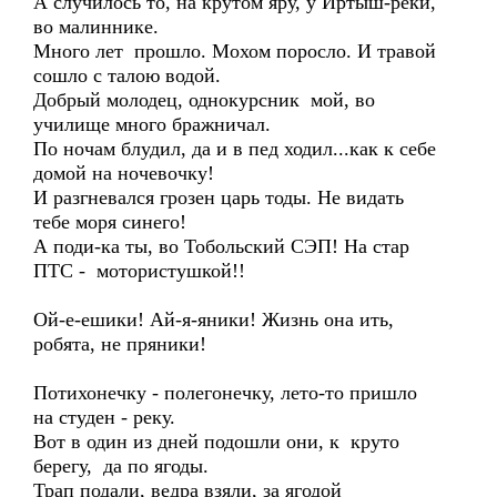
А случилось то, на крутом яру, у Иртыш-реки,
во малиннике.
Много лет прошло. Мохом поросло. И травой
сошло с талою водой.
Добрый молодец, однокурсник мой, во
училище много бражничал.
По ночам блудил, да и в пед ходил...как к себе
домой на ночевочку!
И разгневался грозен царь тоды. Не видать
тебе моря синего!
А поди-ка ты, во Тобольский СЭП! На стар
ПТС - мотористушкой!!
Ой-е-ешики! Ай-я-яники! Жизнь она ить,
робята, не пряники!
Потихонечку - полегонечку, лето-то пришло
на студен - реку.
Вот в один из дней подошли они, к круто
берегу, да по ягоды.
Трап подали, ведра взяли, за ягодой