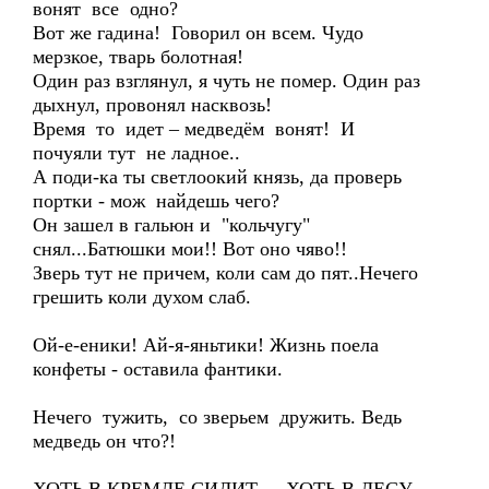
вонят все одно?
Вот же гадина! Говорил он всем. Чудо
мерзкое, тварь болотная!
Один раз взглянул, я чуть не помер. Один раз
дыхнул, провонял насквозь!
Время то идет – медведём вонят! И
почуяли тут не ладное..
А поди-ка ты светлоокий князь, да проверь
портки - мож найдешь чего?
Он зашел в гальюн и "кольчугу"
снял...Батюшки мои!! Вот оно чяво!!
Зверь тут не причем, коли сам до пят..Нечего
грешить коли духом слаб.
Ой-е-еники! Ай-я-яньтики! Жизнь поела
конфеты - оставила фантики.
Нечего тужить, со зверьем дружить. Ведь
медведь он что?!