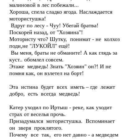
малиновой в лес побежали...
Хороша, спела сладко ягода. Наслаждается
мотористушка!
Вдруг по лесу - Чуу! Убегай братва!
Поскорей назад, от "Хозяина"!
Мотористу что? Шутку, понимат - не колхоз
поди,не "ЛУКОЙЛ" ещё!
Вы меня, браты не обманите! А как глядь за
куст.. обомлел совсем.
Этаже медведь! Знать "Хозяин" он?! И не
помня как, он взлетел на борт!
Эта истина будет всех иметь – где лежит
добро, есть всегда медведь!
Катер уходил по Иртыш - реке, как уходит
страх от веселья прочь.
Призадумался мотористушка. Вспоминает
он зверя проклятого.
Почему все так, его нет давно - а медведем