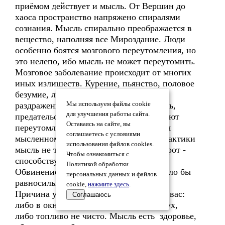
приёмом действует и мысль. От Вершин до
хаоса пространство напряжено спиралями
сознания. Мысль спирально преображается в
вещество, наполняя все Мироздание. Люди
особенно боятся мозгового переутомления, но
это нелепо, ибо мысль не может переутомить.
Мозговое заболевание происходит от многих
иных излишеств. Курение, пьянство, половое
безумие, лишение сна, переедание,
раздражение, тягостное уныние, зависть,
Мы используем файлы cookie
для улучшения работы сайта.
предательство и многие ужасы тьмы дают
Оставаясь на сайте, вы
переутомление, которое приписывается
соглашаетесь с условиями
мысленному труду. В условиях профилактики
использования файлов cookies.
мысль не только не утомляет, но наоборот -
Чтобы ознакомиться с
способствует обмену высших веществ.
Политикой обработки
Обвинение мысли в переутомлении было бы
персональных данных и файлов
равносильно изгнанию Агни из сердца.
cookie,
нажмите здесь
.
Причина утомления может быть и не в вас:
Соглашаюсь
либо в окно проник отравленный воздух,
либо топливо не чисто. Мысль есть здоровье,