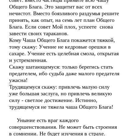
совет: вместо частицы примите всю Чашу
Общего Блага. Это защитит вас от всех
нечистот. Вместо боязливого раздумья решите
принять, как опыт, на семь лет план Общего
Блага. Если совет Мой плох, успеете снова
завести своих тараканов.
Кому Чаша Общего Блага покажется тяжкой,
тому скажу: Учение не кедровые орешки в
сахаре. Учение есть целебная смола, открытая
и устремленная.
Скажу шатающемуся: только берегись стать
предателем, ибо судьба даже малого предателя
ужасна!
Трудящемуся скажу: привлечь малую силу
уже большая заслуга, но привлечь великую
силу - светлое достижение. Истинно,
трудящемуся не тяжела чаша Общего Блага!
Уныние есть враг каждого
совершенствования. Не может быть строения
в сомнении. Не будет изучения в страхе.