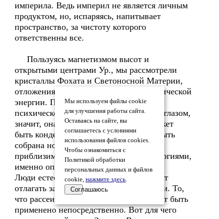
империла. Ведь империл не является личным
продуктом, но, испаряясь, напитывает
пространство, за чистоту которого
ответственны все.
Пользуясь магнетизмом высот и
открытыми центрами Ур., мы рассмотрели
кристаллы Фохата и Светоносной Материи,
отложения империла и эманации психической
энергии. Подумайте, если эманация
Мы используем файлы cookie
для улучшения работы сайта.
психической энергии видима простым глазом,
Оставаясь на сайте, вы
значит, она уловима. Всё уловимое может
соглашаетесь с условиями
быть конденсировано, значит, может быть
использования файлов cookies.
собрана новая живая сила. Так мы
Чтобы ознакомиться с
приблизимся к овладению новыми энергиями,
Политикой обработки
именно опытным лабораторным путём.
персональных данных и файлов
Люди естественными эманациями могут
cookie,
нажмите здесь
.
отлагать запас новой жизнеспособности. То,
Соглашаюсь
что рассеивается в пространство, может быть
применено непосредственно. Вот для чего