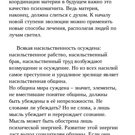
координации материи в будущем важно это
качество психомагнита. Ведь материя,
наконец, должна слиться с духом. К началу
новой ступени эволюции можно применить
новые способы лечения, располагая людей по
лучам светил.
Всякая насильственность осуждена:
насильственное рабство, насильственный
брак, насильственный труд возбуждают
возмущение и осуждение. Но из всех насилий
самое преступное и уродливое зрелище являет
насильственная община.
Но община мира суждена – значит, элементы,
не вместившие понятие общины, должны
быть убеждены в её непреложности. Не
словами ли убеждать? Но не слова, а лишь
мысль убеждает и перерождает сознание.
Мысль может быть обострена лишь
психической энергией. Развитие этой энергии
даст выход созидателям общины. Если они