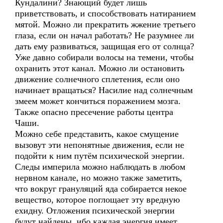
Кундалини? Знающий будет лишь
приветствовать, и способствовать натиранием
мятой. Можно ли прекратить жжение третьего
глаза, если он начал работать? Не разумнее ли
дать ему развиваться, защищая его от солнца?
Уже давно собирали волосы на темени, чтобы
охранить этот канал. Можно ли остановить
движение солнечного сплетения, если оно
начинает вращаться? Насилие над солнечным
змеем может кончиться поражением мозга.
Также опасно пресечение работы центра
Чаши.
Можно себе представить, какое смущение
вызовут эти непонятные движения, если не
подойти к ним путём психической энергии.
Следы империла можно наблюдать в любом
нервном канале, но можно также заметить,
что вокруг грануляций яда собирается некое
вещество, которое поглощает эту вредную
ехидну. Отложения психической энергии
будут найдены, ибо каждая энергия имеет