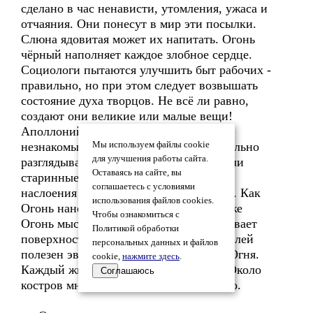
сделано в час ненависти, утомления, ужаса и
отчаяния. Они понесут в мир эти посылки.
Слюна ядовитая может их напитать. Огонь
чёрный наполняет каждое злобное сердце.
Социологи пытаются улучшить быт рабочих -
правильно, но при этом следует возвышать
состояние духа творцов. Не всё ли равно,
создают они великие или малые вещи!
Аполлоний никогда не брал в руки
незнакомых вещей. Он сперва внимательно
Мы используем файлы cookie
для улучшения работы сайта.
разглядывал их, особенно если они были
Оставаясь на сайте, вы
старинные. Сколько раз твердил, что
соглашаетесь с условиями
наслоения мысли гораздо сильнее ядов. Как
использования файлов cookies.
Огонь наносит патину на сосуды, так же
Чтобы ознакомиться с
Огонь мысли несмываем, когда напитывает
Политикой обработки
поверхность предмета. Среди очистителей
персональных данных и файлов
полезен эвкалипт, содержащий много Огня.
cookie,
нажмите здесь
.
Каждый живой Огонь также полезен. Около
Соглашаюсь
костров много заразы было уничтожено.