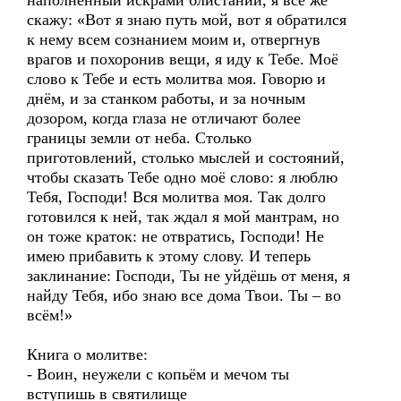
наполненный искрами блистаний, я всё же
скажу: «Вот я знаю путь мой, вот я обратился
к нему всем сознанием моим и, отвергнув
врагов и похоронив вещи, я иду к Тебе. Моё
слово к Тебе и есть молитва моя. Говорю и
днём, и за станком работы, и за ночным
дозором, когда глаза не отличают более
границы земли от неба. Столько
приготовлений, столько мыслей и состояний,
чтобы сказать Тебе одно моё слово: я люблю
Тебя, Господи! Вся молитва моя. Так долго
готовился к ней, так ждал я мой мантрам, но
он тоже краток: не отвратись, Господи! Не
имею прибавить к этому слову. И теперь
заклинание: Господи, Ты не уйдёшь от меня, я
найду Тебя, ибо знаю все дома Твои. Ты – во
всём!»
Книга о молитве:
- Воин, неужели с копьём и мечом ты
вступишь в святилище