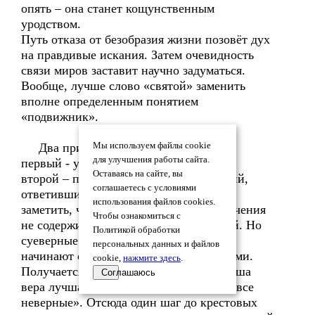
опять – она станет кощунственным
уродством.
Путь отказа от безобразия жизни позовёт дух
на правдивые искания. Затем очевидность
связи миров заставит научно задуматься.
Вообще, лучше слово «святой» заменить
вполне определенным понятием
«подвижник».
Два признака подлинности Учения:
Мы используем файлы cookie
для улучшения работы сайта.
первый - устремление к Общему Благу,
Оставаясь на сайте, вы
второй – принятие всех бывших Учений,
соглашаетесь с условиями
ответивших первому признаку. Надо
использования файлов cookies.
заметить, что первоначальная форма Учения
Чтобы ознакомиться с
не содержит отрицательных положений. Но
Политикой обработки
суеверные последователи вместо блага
персональных данных и файлов
начинают ограждать Заветы отрицаниями.
cookie,
нажмите здесь
.
Получается губительная формула – «наша
Соглашаюсь
вера лучшая» или «мы верные, они же все
неверные». Отсюда один шаг до крестовых