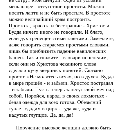
не сотрут этой шелухи. Одно из условий
мешающее - отсутствие простоты. Можно
носить лапти и не быть простым. В простоте
можно величайший храм построить.
Простота, красота и бесстрашие - Христос и
Будда ничего иного не говорили. И благо,
если дух трепещет этими заветами. Замечаете,
даже говорить стараемся простыми словами,
лишь бы приблизить падение вавилонских
башен. Так и скажите - словари испепелим,
если они из Христова чеканного слова
сделали кучу звериных понятий. Сказано
просто: «Не молитесь всяко, но в духе». Будда
в мире прошёл - и забыли. Христос пострадал
- и забыли. Пусть теперь занесут свой меч над
собой. Поройся, народ, в своих лохмотьях -
белая одежда для всех готова. Обезьяний
туалет сдадим в цирк - туда же, куда и
надутых глупцов. Да, да, да!
Поручение высокое женщин должно быть