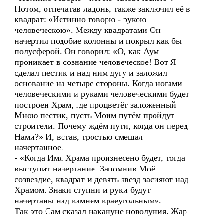
Потом, отпечатав ладонь, также заключил её в
квадрат: «Истинно говорю - рукою
человеческою». Между квадратами Он
начертил подобие колонны и покрыл как бы
полусферой. Он говорил: «О, как Аум
проникает в сознание человеческое! Вот Я
сделал пестик и над ним дугу и заложил
основание на четыре стороны. Когда ногами
человеческими и руками человеческими будет
построен Храм, где процветёт заложенный
Мною пестик, пусть Моим путём пройдут
строители. Почему ждём пути, когда он перед
Нами?» И, встав, тростью смешал
начертанное.
- «Когда Имя Храма произнесено будет, тогда
выступит начертание. Запомнив Моё
созвездие, квадрат и девять звезд засияют над
Храмом. Знаки ступни и руки будут
начертаны над камнем краеугольным».
Так это Сам сказал накануне новолуния. Жар