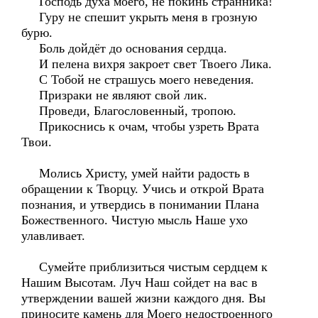
Господь духа моего, не покинь странника!
Гуру не спешит укрыть меня в грозную
бурю.
Боль дойдёт до основания сердца.
И пелена вихря закроет свет Твоего Лика.
С Тобой не страшусь моего неведения.
Призраки не являют свой лик.
Проведи, Благословенный, тропою.
Прикоснись к очам, чтобы узреть Врата
Твои.
Молись Христу, умей найти радость в
обращении к Творцу. Учись и открой Врата
познания, и утвердись в понимании Плана
Божественного. Чистую мысль Наше ухо
улавливает.
Сумейте приблизиться чистым сердцем к
Нашим Высотам. Луч Наш сойдет на вас в
утверждении вашей жизни каждого дня. Вы
приносите камень для Моего недостроенного