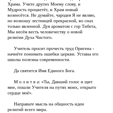
Храма. Учите других Моему слову, и
Мудрость процветёт, и Храм новый
вознесётся. Не думайте, чародея Я не являю,
но возношу лестницей прекрасной, во снах
только явленной. Дуя ароматом с гор Тибета,
Мы несём весть человечеству о новой
религии Духа Чистого.
Учитель просит прочесть труд Оригена -
начнёте понимать ошибки церкви. Уставы его
школы полезны современности.
Да святится Имя Единого Бога.
М о л и т в а: «Ты, Давший голос и щит
мне, пошли Учителя на путях моих, открыто
сердце моё».
Направьте мысль на общность идеи
религий всего мира.