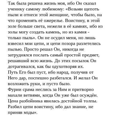
Так была решена жизнь моя, ибо Он сказал
ученику самому любимому: «Возьми щепоть
пыли и отнеси этой женщине, чтобы было, на
что променять её ожерелье. Воистину, в этой
золе больше света, нежели в её камнях, ибо из
золы могу создать камень, но из камня -
только пыль». Он не осудил меня, но лишь
взвесил мои цепи, и цепи позора разлетелись
пылью. Просто решал Он, никогда не
затруднялся послать самый простой предмет,
решавший всю жизнь. До этих посылок Он
дотрагивался, как бы одухотворяя их.
Путь Его был пуст, ибо народ, получив от
Него дар, поспешно разбегался. И желал Он
возложить руки, и пусто было.
Фурии срама неслись за Ним и притворно
махали ветвями, когда Он уже был осуждён.
Цена разбойника явилась достойной толпы.
Разбил цепи воистину, ибо дал знание, не
приняв мзды».