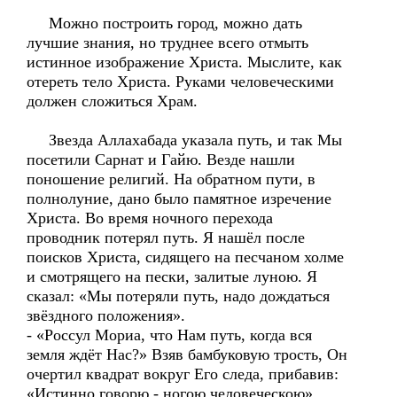
Можно построить город, можно дать
лучшие знания, но труднее всего отмыть
истинное изображение Христа. Мыслите, как
отереть тело Христа. Руками человеческими
должен сложиться Храм.
Звезда Аллахабада указала путь, и так Мы
посетили Сарнат и Гайю. Везде нашли
поношение религий. На обратном пути, в
полнолуние, дано было памятное изречение
Христа. Во время ночного перехода
проводник потерял путь. Я нашёл после
поисков Христа, сидящего на песчаном холме
и смотрящего на пески, залитые луною. Я
сказал: «Мы потеряли путь, надо дождаться
звёздного положения».
- «Россул Мориа, что Нам путь, когда вся
земля ждёт Нас?» Взяв бамбуковую трость, Он
очертил квадрат вокруг Его следа, прибавив:
«Истинно говорю - ногою человеческою».