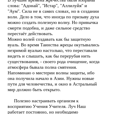
В лучшие времена жречества были избраны
слова: "Адонай", "Истар", "Аллилуйя" и
"Аум". Сила не в самих словах, но в создании
волн. Дело в том, что иногда по призыву духа
можно создать полезную волну. Но привычка
смерти подобна, и даже сильное средство
перестаёт действовать.
Можно волей создавать как бы защитную
вуаль. Во время Таинства жрецы окутывались
незримой вуалью настолько, что переставали
видеть и слышать, как бы перерубая нить
существования, - своего рода очищение, когда
атмосфера бывала полна смятения.
Напоминаю о мистерии волны защиты, ибо
она получила начало в Азии. Нужны новые
пути для человечества, и окно в Астральный
мир должно быть открыто.
Полезно настраивать организм к
восприятию Учения Учителя. Луч Наш
работает постоянно, но необходимо