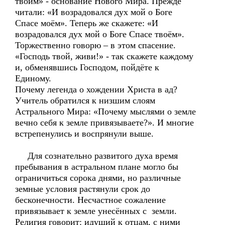
твоим» - основание Нового Мира. Прежде
читали: «И возрадовался дух мой о Боге
Спасе моём». Теперь же скажете: «И
возрадовался дух мой о Боге Спасе твоём».
Торжественно говорю – в этом спасение.
«Господь твой, живи!» - так скажете каждому
и, обменявшись Господом, пойдёте к
Единому.
Почему легенда о хождении Христа в ад?
Учитель обратился к низшим слоям
Астрального Мира: «Почему мыслями о земле
вечно себя к земле привязываете?». И многие
встрепенулись и воспрянули выше.
Для сознательно развитого духа время
пребывания в астральном плане могло бы
ограничиться сорока днями, но различные
земные условия растянули срок до
бесконечности. Несчастное сожаление
привязывает к земле унесённых с земли.
Религия говорит: идущий к отцам, с ними