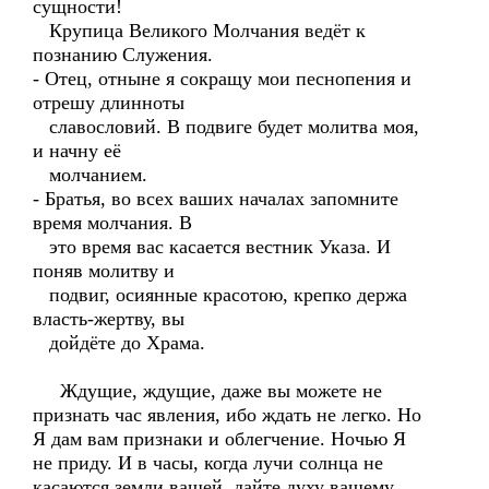
сущности!
Крупица Великого Молчания ведёт к
познанию Служения.
- Отец, отныне я сокращу мои песнопения и
отрешу длинноты
славословий. В подвиге будет молитва моя,
и начну её
молчанием.
- Братья, во всех ваших началах запомните
время молчания. В
это время вас касается вестник Указа. И
поняв молитву и
подвиг, осиянные красотою, крепко держа
власть-жертву, вы
дойдёте до Храма.
Ждущие, ждущие, даже вы можете не
признать час явления, ибо ждать не легко. Но
Я дам вам признаки и облегчение. Ночью Я
не приду. И в часы, когда лучи солнца не
касаются земли вашей, дайте духу вашему