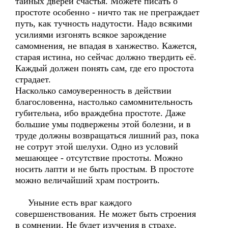
тайных дверей счастья. Можете писать о
простоте особенно - ничто так не преграждает
путь, как тучность надутости. Надо всякими
усилиями изгонять всякое зарождение
самомнения, не впадая в ханжество. Кажется,
старая истина, но сейчас должно твердить её.
Каждый должен понять сам, где его простота
страдает.
Насколько самоуверенность в действии
благословенна, настолько самомнительность
губительна, ибо враждебна простоте. Даже
большие умы подвержены этой болезни, и в
труде должны возвращаться лишний раз, пока
не сотрут этой шелухи. Одно из условий
мешающее - отсутствие простоты. Можно
носить лапти и не быть простым. В простоте
можно величайший храм построить.
Уныние есть враг каждого
совершенствования. Не может быть строения
в сомнении. Не будет изучения в страхе.