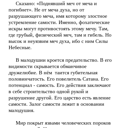
Сказано: «Поднявший меч от меча и
погибнет». Не от меча духа, но от
разрушающего меча, имя которому злостное
устремление самости. Именно, фохатические
искры могут противостоять этому мечу. Там,
где грубый, физический меч, там и гибель. Но
высок и неуязвим меч духа, ибо с ним Силы
Небесные.
В малодушии кроется предательство. В его
видимости скрывается обманчивое
дружелюбие. В нём таится губительная
половинчатость. Его повелитель Сатана. Его
потенциал - самость. Его действия заключают
в себе строительство одной рукой и
разрушение другой. Его царство есть явление
самости. Залог самости лежит в основании
малодушия.
Мир покрыт язвами человеческих пороков