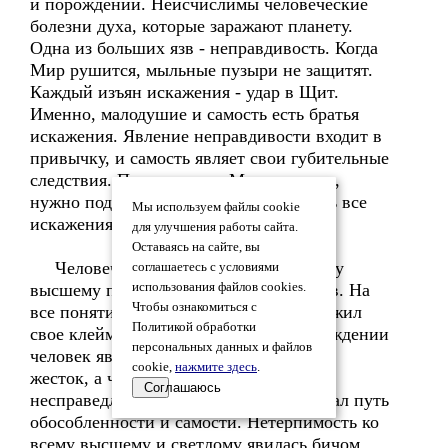
и порождений. Неисчислимы человеческие
болезни духа, которые заражают планету.
Одна из больших язв - неправдивость. Когда
Мир рушится, мыльные пузыри не защитят.
Каждый изъян искажения - удар в Щит.
Именно, малодушие и самость есть братья
искажения. Явление неправдивости входит в
привычку, и самость являет свои губительные
следствия. Потому, когда Мир рушится,
нужно подумать о том, как уничтожить все
Мы используем файлы cookie
искажения.
для улучшения работы сайта.
Оставаясь на сайте, вы
Человеческая нетерпимость ко всему
соглашаетесь с условиями
высшему превратила людей в выродков. На
использования файлов cookies.
Чтобы ознакомиться с
все понятия и принципы человек наложил
Политикой обработки
свое клеймо. В каждом высшем утверждении
персональных данных и файлов
человек явил свои кощунства. Не Мир
cookie,
нажмите здесь
.
жесток, а человек. Не Мир утверждает
Соглашаюсь
несправедливость, а человек, ибо избрал путь
обособленности и самости. Нетерпимость ко
всему высшему и светлому явилась бичом