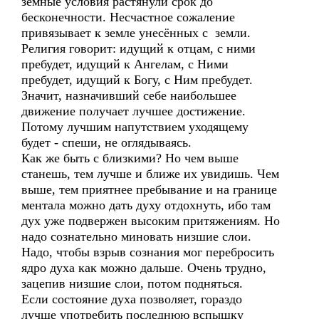
земные условия растянули срок до
бесконечности. Несчастное сожаление
привязывает к земле унесённых с земли.
Религия говорит: идущий к отцам, с ними
пребудет, идущий к Ангелам, с Ними
пребудет, идущий к Богу, с Ним пребудет.
Значит, назначивший себе наибольшее
движение получает лучшее достижение.
Потому лучшим напутствием уходящему
будет - спеши, не оглядываясь.
Как же быть с близкими? Но чем выше
станешь, тем лучше и ближе их увидишь. Чем
выше, тем приятнее пребывание и на границе
ментала можно дать духу отдохнуть, ибо там
дух уже подвержен высоким притяжениям. Но
надо сознательно миновать низшие слои.
Надо, чтобы взрыв сознания мог перебросить
ядро духа как можно дальше. Очень трудно,
зацепив низшие слои, потом подняться.
Если состояние духа позволяет, гораздо
лучше употребить последнюю вспышку