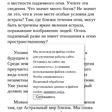
о местности подземного огня. Учтите эти
сведения. Что значит много богов? Не значит
ли это, что в этом месте особые условия для
астрала? Там, где близки течения огня, могут
быть встречены яркие явления астрала,
поражавшие воображение людей. Огонь
подземный разве не имеет отношения к огню
пространственному?
Упоминание астрала нужно отнести к
Мы используем файлы cookie
для улучшения работы сайта.
будущим опытам уплотнённого астрала.
Оставаясь на сайте, вы
Среди земных условий психическая энергия
соглашаетесь с условиями
приучается в сознании к принятию нового
использования файлов cookies.
вида плоти. Эти изменения слагаются из
Чтобы ознакомиться с
незаметных усвоений, явленных немногими.
Политикой обработки
Уже указывал на опыт с астралом, который
персональных данных и файлов
должен занать место в эволюции.
cookie,
нажмите здесь
.
Соглашаюсь
Можно заметить много малых феноменов
там, где Астральный мир близок. Мы снова