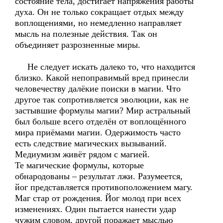
состояние тела, достигает напряжения работы
духа. Он не только сокращает отдых между
воплощениями, но немедленно направляет
мысль на полезные действия. Так он
объединяет разрозненные миры.
Не следует искать далеко то, что находится
близко. Какой непоправимый вред принесли
человечеству далёкие поиски в магии. Что
другое так сопротивляется эволюции, как не
застывшие формулы магии? Мир астральный
был больше всего отделён от воплощённого
мира приёмами магии. Одержимость часто
есть следствие магических вызываний.
Медиумизм живёт рядом с магией.
Те магические формулы, которые
обнародованы – результат лжи. Разумеется,
йог представляется противоположением магу.
Маг стар от рождения. Йог молод при всех
изменениях. Один пытается нанести удар
чужим словом, другой поражает мыслью