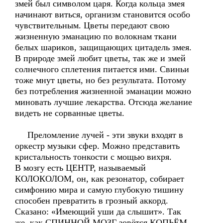
змей был символом царя. Когда кольца змея
начинают виться, организм становится особо
чувствительным. Цветы передают свою
жизненную эманацию по волокнам ткани
белых шариков, защищающих цитадель змея.
В природе змей любит цветы, так же и змей
солнечного сплетения питается ими. Свиньи
тоже мнут цветы, но без результата. Потому
без потребления жизненной эманации можно
миновать лучшие лекарства. Отсюда желание
видеть не сорванные цветы.
Преломление лучей - эти звуки входят в
оркестр музыки сфер. Можно представить
кристальность тонкости с мощью вихря.
В мозгу есть ЦЕНТР, называемый
КОЛОКОЛОМ, он, как резонатор, собирает
симфонию мира и самую глубокую тишину
способен превратить в грозный аккорд.
Сказано: «Имеющий уши да слышит». Так
же, как СПИННОЙ МОЗГ зовётся КОПЬЁМ,