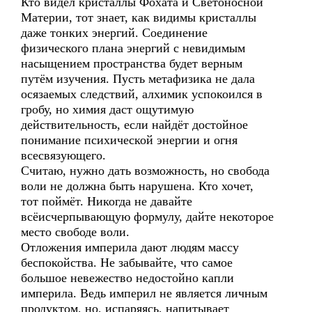
Кто видел кристаллы Фохата и Светоносной
Материи, тот знает, как видимы кристаллы
даже тонких энергий. Соединение
физического плана энергий с невидимым
насыщением пространства будет верным
путём изучения. Пусть метафизика не дала
осязаемых следствий, алхимик успокоился в
гробу, но химия даст ощутимую
действительность, если найдёт достойное
понимание психической энергии и огня
всесвязующего.
Считаю, нужно дать возможность, но свобода
воли не должна быть нарушена. Кто хочет,
тот поймёт. Никогда не давайте
всёисчерпывающую формулу, дайте некоторое
место свободе воли.
Отложения империла дают людям массу
беспокойства. Не забывайте, что самое
большое невежество недостойно капли
империла. Ведь империл не является личным
продуктом, но, испаряясь, напитывает