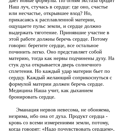
даёт новые формулы. По огням экстаза бродит
Наш луч, стучась в сердце: где оно, счастье
или несчастье, открывшее вход? Но,
прикасаясь к расплавленной материи,
ощущаете пульс земли, и сердце должно
выдержать тяготение. Принявшие участие в
этой работе должны беречь сердце. Потому
говорю: берегите сердце, все остальное
починить легко. Оно представляет собой
материю, тогда как нервы подчинены духу. На
стук духа открывается дверь солнечного
сплетения. Но каждый удар материи бьет по
сердцу. Каждый желающий соприкоснуться с
формулой материи должен беречь сердце.
Медицина Наша учит, как дыханием
бронировать сердце.
Эманация нервов невесома, не обоняема,
незрима, ибо она от духа. Продукт сердца -
кровь со всеми измерениями земли, потому,
когда говорят: «Надо почувствовать сердцем»,