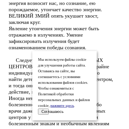
энергия возносит нас, но сознание, ею
порождаемое, утончает качество энергии.
ВЕЛИКИЙ ЗМИЙ опять укушает хвост,
заключая круг.
Явление утончения энергии может быть
отражаемо в излучениях. Умение
зафиксировать излучения будет
ознаменованием победы сознания.
Следует изучать состояние НЕРВНЫХ
Мы используем файлы cookie
для улучшения работы сайта.
ЦЕНТРОВ у детей. Они развиваются крайне
Оставаясь на сайте, вы
индивидуально и неравномерно. Можно
соглашаетесь с условиями
найти детей с одним очень развитым центром,
использования файлов cookies.
и тогда они могут произвести краткое
Чтобы ознакомиться с
действие, подобное взрослым.
Политикой обработки
Иногда некоторые центры проявляют
персональных данных и файлов
болезненность к недоумению врачей, ибо
cookie,
нажмите здесь
.
врачи даже не допускают явление нервных
Соглашаюсь
центров у ребёнка. Между тем, по этим
болезненным знакам и необычным явлениям