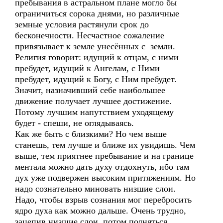
пребывания в астральном плане могло бы
ограничиться сорока днями, но различные
земные условия растянули срок до
бесконечности. Несчастное сожаление
привязывает к земле унесённых с земли.
Религия говорит: идущий к отцам, с ними
пребудет, идущий к Ангелам, с Ними
пребудет, идущий к Богу, с Ним пребудет.
Значит, назначивший себе наибольшее
движение получает лучшее достижение.
Потому лучшим напутствием уходящему
будет - спеши, не оглядываясь.
Как же быть с близкими? Но чем выше
станешь, тем лучше и ближе их увидишь. Чем
выше, тем приятнее пребывание и на границе
ментала можно дать духу отдохнуть, ибо там
дух уже подвержен высоким притяжениям. Но
надо сознательно миновать низшие слои.
Надо, чтобы взрыв сознания мог перебросить
ядро духа как можно дальше. Очень трудно,
зацепив низшие слои, потом подняться.