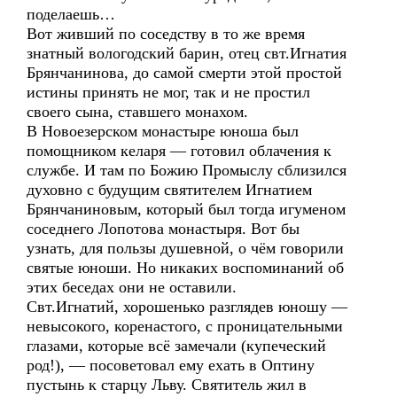
поделаешь…
Вот живший по соседству в то же время
знатный вологодский барин, отец свт.Игнатия
Брянчанинова, до самой смерти этой простой
истины принять не мог, так и не простил
своего сына, ставшего монахом.
В Новоезерском монастыре юноша был
помощником келаря — готовил облачения к
службе. И там по Божию Промыслу сблизился
духовно с будущим святителем Игнатием
Брянчаниновым, который был тогда игуменом
соседнего Лопотова монастыря. Вот бы
узнать, для пользы душевной, о чём говорили
святые юноши. Но никаких воспоминаний об
этих беседах они не оставили.
Свт.Игнатий, хорошенько разглядев юношу —
невысокого, коренастого, с проницательными
глазами, которые всё замечали (купеческий
род!), — посоветовал ему ехать в Оптину
пустынь к старцу Льву. Святитель жил в