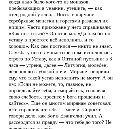
когда надо было кого-то из монахов,
пребывающих в унынии, утешить, — как
отец родной утешал. Носил в кармане
серебряные монетки и горстями раздавал их
нищим. Часто прихожане у него спрашивали:
«Как поститься?» Он отвечал: «Да нам бы по
уставу в простоте всё исполнять, и то
хорошо». Как сам постился — никто не знает.
Служба у него в монастыре тоже исполнялась
строго по Уставу, как в Оптиной пустыни: в 3
часа — утреня, далее — Литургия, молебен,
вечерня до глубокой ночи. Миряне говорили
ему, что такой устав исполнить не могут. А он
им: «Если не можете, то, главное, не
оправдывайте себя, а смиряйтесь, сознавая
свою слабость, просите у Бога прощения и
кайтесь». Ещё он многим мирянам советовал:
«Не спрашивают тебя — молчи. Спросят —
говори дело, как Бог в Евангелии учил. А
рассердятся за правду — что тебе до того? Не
человекоугодствуй».