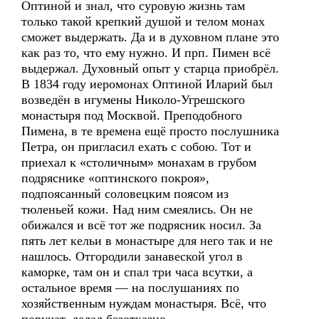
Оптиной и знал, что суровую жизнь там
только такой крепкий душой и телом монах
сможет выдержать. Да и в духовном плане это
как раз то, что ему нужно. И прп. Пимен всё
выдержал. Духовный опыт у старца приобрёл.
В 1834 году иеромонах Оптиной Иларий был
возведён в игумены Николо-Угрешского
монастыря под Москвой. Преподобного
Пимена, в те времена ещё просто послушника
Петра, он пригласил ехать с собою. Тот и
приехал к «столичным» монахам в грубом
подряснике «оптинского покроя»,
подпоясанный соловецким поясом из
тюленьей кожи. Над ним смеялись. Он не
обижался и всё тот же подрясник носил. За
пять лет кельи в монастыре для него так и не
нашлось. Отгородили занавеской угол в
каморке, там он и спал три часа всутки, а
остальное время — на послушаниях по
хозяйственным нуждам монастыря. Всё, что