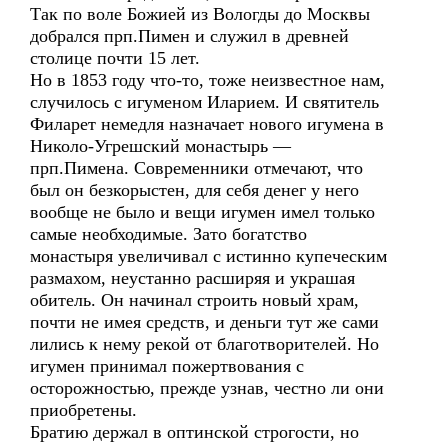
Так по воле Божией из Вологды до Москвы
добрался прп.Пимен и служил в древней
столице почти 15 лет.
Но в 1853 году что-то, тоже неизвестное нам,
случилось с игуменом Иларием. И святитель
Филарет немедля назначает нового игумена в
Николо-Угрешский монастырь —
прп.Пимена. Современники отмечают, что
был он безкорыстен, для себя денег у него
вообще не было и вещи игумен имел только
самые необходимые. Зато богатство
монастыря увеличивал с истинно купеческим
размахом, неустанно расширяя и украшая
обитель. Он начинал строить новый храм,
почти не имея средств, и деньги тут же сами
лились к нему рекой от благотворителей. Но
игумен принимал пожертвования с
осторожностью, прежде узнав, честно ли они
приобретены.
Братию держал в оптинской строгости, но