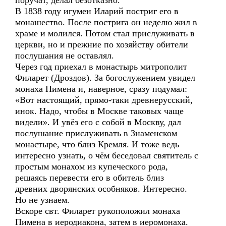
поручат, делал безотказно.
В 1838 году игумен Иларий постриг его в
монашество. После пострига он неделю жил в
храме и молился. Потом стал прислуживать в
церкви, но и прежние по хозяйству обители
послушания не оставлял.
Через год приехал в монастырь митрополит
Филарет (Дроздов). За богослужением увидел
монаха Пимена и, наверное, сразу подумал:
«Вот настоящий, прямо-таки древнерусский,
инок. Надо, чтобы в Москве таковых чаще
видели». И увёз его с собой в Москву, дал
послушание прислуживать в Знаменском
монастыре, что близ Кремля. И тоже ведь
интересно узнать, о чём беседовал святитель с
простым монахом из купеческого рода,
решаясь перевести его в обитель близ
древних дворянских особняков. Интересно.
Но не узнаем.
Вскоре свт. Филарет рукоположил монаха
Пимена в иеродиакона, затем в иеромонаха.