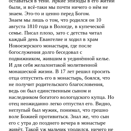
оставаться в тени. Яркие эпизоды в его житии
были, и всё-таки мы почти ничего о нём не
знаем. Это-то и ценно перед Богом.
Знаем мы лишь о том, что родился он 10
августа 1810 года в Вологде, в купеческой
семье. Писал плохо, зато с детства читал
каждый день Евангелие и ходил в храм
Новоезерского монастыря, где после
богослужения долго беседовал с
подвижником, жившим в уединённой келье.
И для себя желалонтакой молитвенной
монашеской жизни. В 17 лет решил просить
отца отпустить его в монастырь, боялся, что
не получит родительского благословения,
ведь он был единственным сыном и
наследником богатого вологодского купца. Но
отец неожиданно легко отпустил его. Видно,
неглупый был мужик, понимал, что грешно
воле Божией противиться. 3нал же, что сын
его с утра до позднего вечера в монастыре
живёт. Такой уж мальчик уродился, ничего не