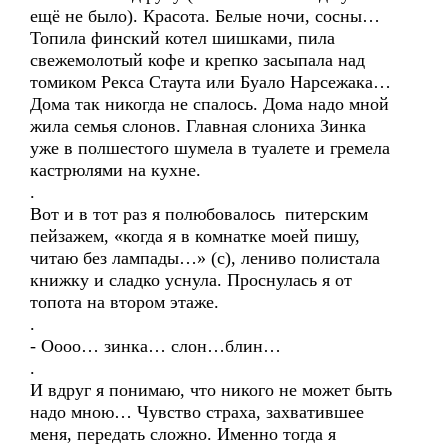
ещё не было). Красота. Белые ночи, сосны…
Топила финский котел шишками, пила
свежемолотый кофе и крепко засыпала над
томиком Рекса Стаута или Буало Нарсежака…
Дома так никогда не спалось. Дома надо мной
жила семья слонов. Главная слониха Зинка
уже в полшестого шумела в туалете и гремела
кастрюлями на кухне.
.
Вот и в тот раз я полюбовалось питерским
пейзажем, «когда я в комнатке моей пишу,
читаю без лампады…» (с), лениво полистала
книжку и сладко уснула. Проснулась я от
топота на втором этаже.
.
- Оооо… зинка… слон…блин…
.
И вдруг я понимаю, что никого не может быть
надо мною… Чувство страха, захватившее
меня, передать сложно. Именно тогда я