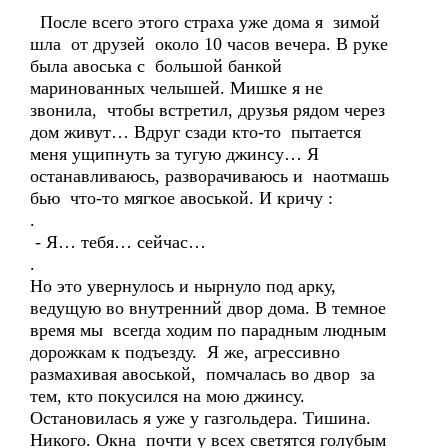
После всего этого страха уже дома я зимой
шла от друзей около 10 часов вечера. В руке
была авоська с большой банкой
маринованных челышей. Мишке я не
звонила, чтобы встретил, друзья рядом через
дом живут… Вдруг сзади кто-то пытается
меня ущипнуть за тугую джинсу… Я
останавливаюсь, разворачиваюсь и наотмашь
бью что-то мягкое авоськой. И кричу :
.
- Я… тебя… сейчас…
.
Но это увернулось и нырнуло под арку,
ведущую во внутренний двор дома. В темное
время мы всегда ходим по парадным людным
дорожкам к подъезду. Я же, агрессивно
размахивая авоськой, помчалась во двор за
тем, кто покусился на мою джинсу.
Остановилась я уже у газгольдера. Тишина.
Никого. Окна почти у всех светятся голубым