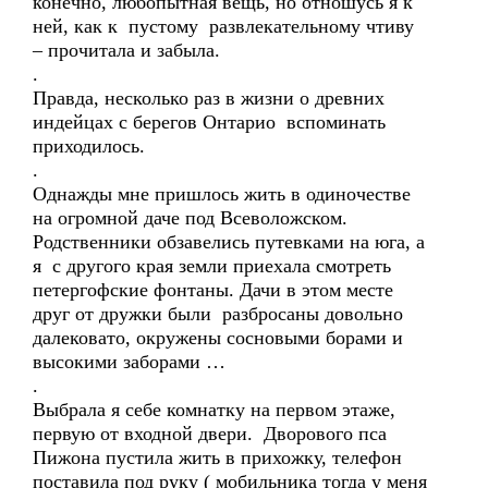
конечно, любопытная вещь, но отношусь я к
ней, как к пустому развлекательному чтиву
– прочитала и забыла.
.
Правда, несколько раз в жизни о древних
индейцах с берегов Онтарио вспоминать
приходилось.
.
Однажды мне пришлось жить в одиночестве
на огромной даче под Всеволожском.
Родственники обзавелись путевками на юга, а
я с другого края земли приехала смотреть
петергофские фонтаны. Дачи в этом месте
друг от дружки были разбросаны довольно
далековато, окружены сосновыми борами и
высокими заборами …
.
Выбрала я себе комнатку на первом этаже,
первую от входной двери. Дворового пса
Пижона пустила жить в прихожку, телефон
поставила под руку ( мобильника тогда у меня