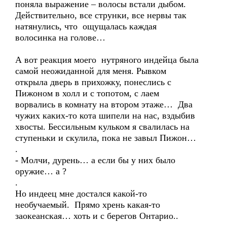
поняла выражение – волосы встали дыбом.
Действительно, все струнки, все нервы так
натянулись, что ощущалась каждая
волосинка на голове…
А вот реакция моего нутряного индейца была
самой неожиданной для меня. Рывком
открыла дверь в прихожку, понеслись с
Пижоном в холл и с топотом, с лаем
ворвались в комнату на втором этаже… Два
чужих каких-то кота шипели на нас, вздыбив
хвосты. Бессильным кульком я свалилась на
ступеньки и скулила, пока не завыл Пижон…
.
- Молчи, дурень… а если бы у них было
оружие… а ?
.
Но индеец мне достался какой-то
необучаемый. Прямо хрень какая-то
заокеанская… хоть и с берегов Онтарио..