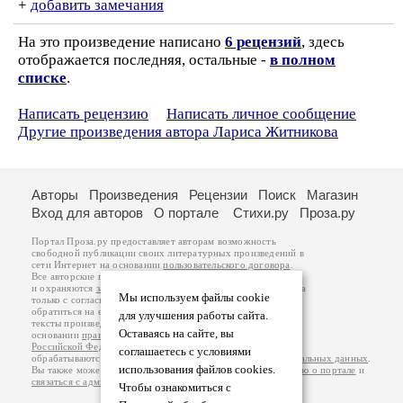
+
добавить замечания
На это произведение написано
6 рецензий
, здесь
отображается последняя, остальные -
в полном
списке
.
Написать рецензию
Написать личное сообщение
Другие произведения автора Лариса Житникова
Авторы
Произведения
Рецензии
Поиск
Магазин
Вход для авторов
О портале
Стихи.ру
Проза.ру
Портал Проза.ру предоставляет авторам возможность
свободной публикации своих литературных произведений в
сети Интернет на основании
пользовательского договора
.
Все авторские права на произведения принадлежат авторам
и охраняются
законом
. Перепечатка произведений возможна
Мы используем файлы cookie
только с согласия его автора, к которому вы можете
обратиться на его авторской странице. Ответственность за
для улучшения работы сайта.
тексты произведений авторы несут самостоятельно на
Оставаясь на сайте, вы
основании
правил публикации
и
законодательства
Российской Федерации
. Данные пользователей
соглашаетесь с условиями
обрабатываются на основании
Политики обработки персональных данных
.
использования файлов cookies.
Вы также можете посмотреть более подробную
информацию о портале
и
связаться с администрацией
.
Чтобы ознакомиться с