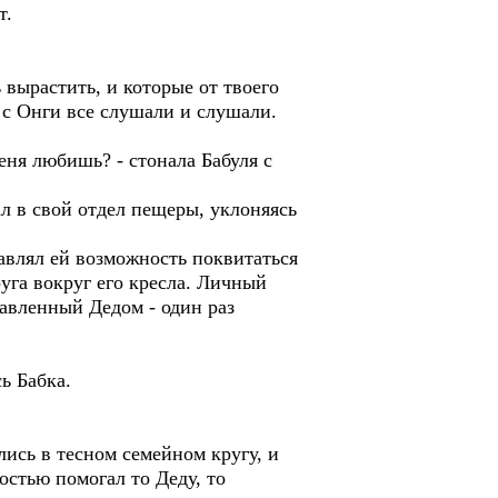
т.
 вырастить, и которые от твоего
 с Онги все слушали и слушали.
меня любишь? - стонала Бабуля с
л в свой отдел пещеры, уклоняясь
тавлял ей возможность поквитаться
руга вокруг его кресла. Личный
авленный Дедом - один раз
ь Бабка.
лись в тесном семейном кругу, и
ностью помогал то Деду, то