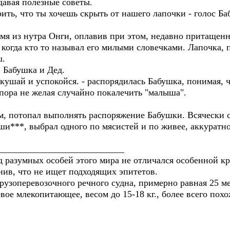
давая полезные советы.
орить, что ты хочешь скрыть от нашего лапочки - голос Б
амя из нутра Онги, оплавив при этом, недавно притащен
 когда кто то называл его милыми словечками. Лапочка, 
ш.
и Бабушка и Дед.
окушай и успокойся. - распорядилась Бабушка, понимая, 
пора не желая случайно покалечить "малыша".
 потопал выполнять распоряжение Бабушки. Всячески сд
ши***, выбрал одного по мясистей и по живее, аккуратно
___________________________
ид разумных особей этого мира не отличался особенной к
нив, что не ищет подходящих эпитетов.
грузоперевозочного речного судна, примерно равная 25 м
вое млекопитающее, весом до 15-18 кг., более всего пох