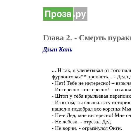
Глава 2. - Смерть пура
Дзын Кань
... И так, я улепётывал от того п
фурлонговая** пропасть... - Дед 
- Нет! Тебе не интересно! – взры
- Интересно - интересно! - захлоп
- Штоп у тебя крыльевая перепонка
- И потом, ты слышал эту историю
нашел и подобрал все коренья Мья
- Не-е Дед, мне интересно! Мне оч
- Не лебези. - отрезал Дед.
- Не ворчи. - огрызнулся Онги.