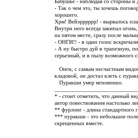
Бабушке - наблюдая со стороны и 
- Так о чем это, ты хочешь погов
хорошего.
Хрм! Вейэрррррр! - вырвалось пл
Внутри него всегда закипал огонь,
на пятом месте, сразу после малы
- ОНГИ!! - в один голос вскричал
- А ну быстро дуй в трапезную, п
серьезный, и в пылу возможного с
Онги, с самым несчастным видом,
кладовой, он достал клеть с пурак
Пуракши умер мгновенно.
______________________________
* - стоит отметить, что данный в
автор повествования настолько ле
** фурлонг - длина стандартного 
*** пуракши - это небольшое поле
скрещенных вместе.