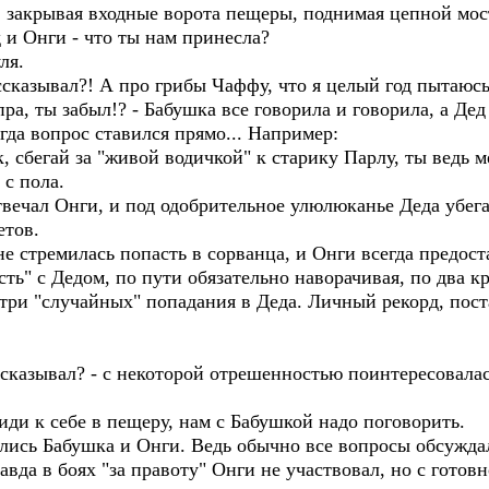
, закрывая входные ворота пещеры, поднимая цепной мос
д и Онги - что ты нам принесла?
ля.
ссказывал?! А про грибы Чаффу, что я целый год пытаюсь
а, ты забыл!? - Бабушка все говорила и говорила, а Дед
да вопрос ставился прямо... Например:
к, сбегай за "живой водичкой" к старику Парлу, ты ведь 
с пола.
твечал Онги, и под одобрительное улюлюканье Деда убега
етов.
 не стремилась попасть в сорванца, и Онги всегда предос
ть" с Дедом, по пути обязательно наворачивая, по два к
три "случайных" попадания в Деда. Личный рекорд, пост
ассказывал? - с некоторой отрешенностью поинтересовалас
 иди к себе в пещеру, нам с Бабушкой надо поговорить.
ились Бабушка и Онги. Ведь обычно все вопросы обсужда
авда в боях "за правоту" Онги не участвовал, но с готов