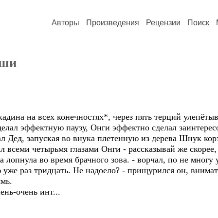
Авторы
Произведения
Рецензии
Поиск
кши
алкадина на всех конечностях*, через пять терций улепёты
сделал эффектную паузу, Онги эффектно сделал заинтере
чал Дед, запуская во внука плетенную из дерева Шнук кор
ал всеми четырьмя глазами Онги - рассказывай же скорее,
 лопнула во время брачного зова. - ворчал, по не многу 
 уже раз тридцать. Не надоело? - прищурился он, внимат
мь.
ень-очень инт...