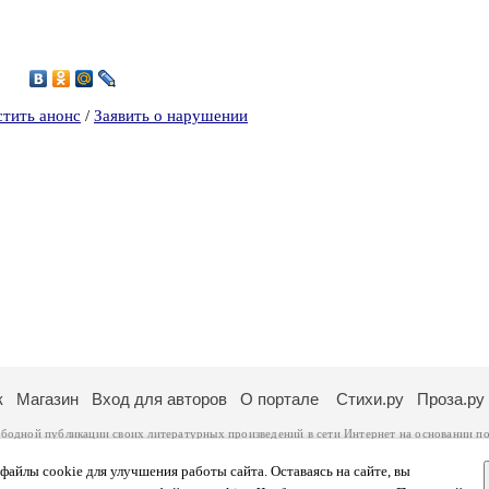
3
стить анонс
/
Заявить о нарушении
к
Магазин
Вход для авторов
О портале
Стихи.ру
Проза.ру
ободной публикации своих литературных произведений в сети Интернет на основании
по
ся
законом
. Перепечатка произведений возможна только с согласия его автора, к котором
ры несут самостоятельно на основании
правил публикации
и
законодательства Российско
айлы cookie для улучшения работы сайта. Оставаясь на сайте, вы
ональных данных
. Вы также можете посмотреть более подробную
информацию о портал