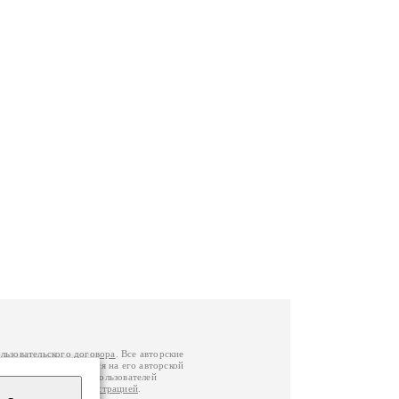
льзовательского договора
. Все авторские
у вы можете обратиться на его авторской
й Федерации
. Данные пользователей
е
и
связаться с администрацией
.