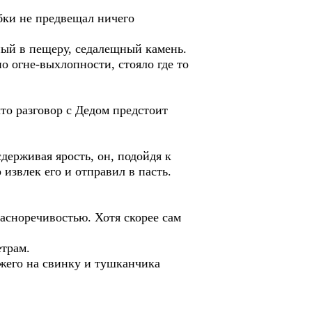
абки не предвещал ничего
ный в пещеру, седалещный камень.
по огне-выхлопности, стояло где то
что разговор с Дедом предстоит
ерживая ярость, он, подойдя к
 извлек его и отправил в пасть.
расноречивостью. Хотя скорее сам
етрам.
ожего на свинку и тушканчика