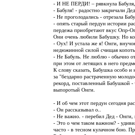
- И НЕ ПЕРДИ! – рявкнула Бабуля
- Бабуля! - радостно закричали Де
- Не проголодались - отрезала Бабу
- опять старый пердун истории ра
пердежа приобретают вкус Опр-Опр
Они очень любили Бабушку. Но ког
- Оух! И устала же я! Онги, внучо
недюжинной силой счищая копоть 
- Не Бабуль. Не люблю - обычно о
при этом от летящих в него предм
К слову сказать, Бабушка особо и
за "бездарно растраченную молодос
рекорд, поставленный Бабушкой - 
выпоротый Онги.
- И об чем этот пердун сегодня р
- Он рассказывал о..
- Не важно. - перебил Дед - Онги,
- Это о чем таком важном? - удив
часто - в тесном кулачном бою. Пр