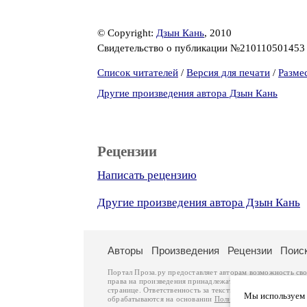
© Copyright:
Дзын Кань
, 2010
Свидетельство о публикации №21011050145
Список читателей
/
Версия для печати
/
Разме
Другие произведения автора Дзын Кань
Рецензии
Написать рецензию
Другие произведения автора Дзын Кань
Авторы
Произведения
Рецензии
Поис
Портал Проза.ру предоставляет авторам возможность св
права на произведения принадлежат авторам и охраняют
странице. Ответственность за тексты произведений авто
Мы используем ф
обрабатываются на основании
Политики обработки перс