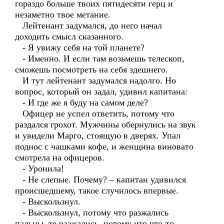
гораздо больше твоих пятидесяти герц и
незаметно твое метание.
Лейтенант задумался, до него начал
доходить смысл сказанного.
- Я увижу себя на той планете?
- Именно. И если там возьмешь телескоп,
сможешь посмотреть на себя здешнего.
И тут лейтенант задумался надолго. Но
вопрос, который он задал, удивил капитана:
- И где же я буду на самом деле?
Офицер не успел ответить, потому что
раздался грохот. Мужчины обернулись на звук
и увидели Марго, стоящую в дверях. Упал
поднос с чашками кофе, и женщина виновато
смотрела на офицеров.
- Уронила!
- Не слепые. Почему? – капитан удивился
происшедшему, такое случилось впервые.
- Выскользнул.
- Выскользнул, потому что разжались
пальцы, те разжались, потому что что-то