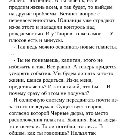
жалею. Поспешил. А ты знаешь, если
продлим жизнь всем, а так будет, то выйдем
на другие проблемы. Встанет вопрос с
перенаселенностью. Юлианцы уже страдают
из-за этого и наладили контроль над
рождаемостью. И у Таиров то же самое…. У
плюсов есть и минусы.
- Так ведь можно осваивать новые планеты.
…
- Ты не понимаешь, капитан, этого не
избежать и так. Все равно. А теперь придется
ускорять события. Мы будем лишать кого-то
жизни, шанса родиться. Из-за меня,
представляешь? И кто я такой, что бы…. И
почему сразу об этом не подумал?
И солнечную систему передвигать почти из-
за этого передумал. Существует теория,
согласно которой Черные дыры, это место
расположения галактик. Бывших. Были когда-
то и исчезли. То ли погибли, то ли…. В
общем, как ты говоришь? Нельзя так