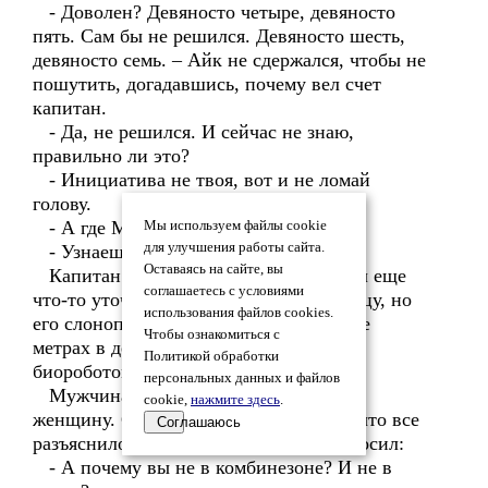
- Доволен? Девяносто четыре, девяносто
пять. Сам бы не решился. Девяносто шесть,
девяносто семь. – Айк не сдержался, чтобы не
пошутить, догадавшись, почему вел счет
капитан.
- Да, не решился. И сейчас не знаю,
правильно ли это?
- Инициатива не твоя, вот и не ломай
голову.
- А где Марго?
Мы используем файлы cookie
для улучшения работы сайта.
- Узнаешь в свое время.
Оставаясь на сайте, вы
Капитан любовался женщиной, хотел еще
соглашаетесь с условиями
что-то уточнить и повернулся к юлианцу, но
использования файлов cookies.
его слоноподобная фигура качалась уже
Чтобы ознакомиться с
метрах в десяти, удаляясь от латика с
Политикой обработки
биороботом.
персональных данных и файлов
Мужчина минут пять рассматривал
cookie,
нажмите здесь
.
женщину. Смущение прошло, потому что все
Соглашаюсь
разъяснилось. Не отрывая взгляда, спросил:
- А почему вы не в комбинезоне? И не в