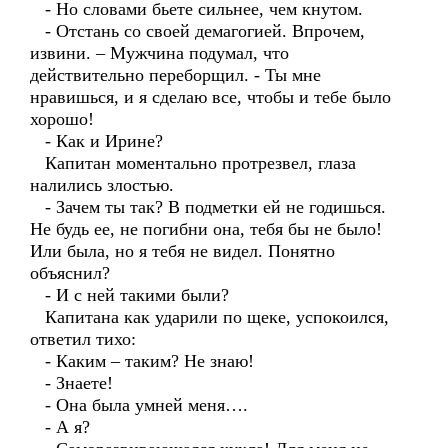
- Но словами бьете сильнее, чем кнутом.
- Отстань со своей демагогией. Впрочем,
извини. – Мужчина подумал, что
действительно переборщил. - Ты мне
нравишься, и я сделаю все, чтобы и тебе было
хорошо!
- Как и Ирине?
Капитан моментально протрезвел, глаза
налились злостью.
- Зачем ты так? В подметки ей не годишься.
Не будь ее, не погибни она, тебя бы не было!
Или была, но я тебя не видел. Понятно
объяснил?
- И с ней такими были?
Капитана как ударили по щеке, успокоился,
ответил тихо:
- Каким – таким? Не знаю!
- Знаете!
- Она была умней меня….
- А я?