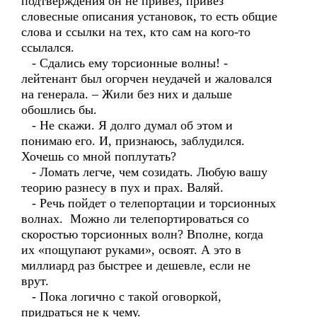
подтверждения он не привез, привез
словесные описания установок, то есть общие
слова и ссылки на тех, кто сам на кого-то
ссылался.
- Сдались ему торсионные волны! -
лейтенант был огорчен неудачей и жаловался
на генерала. – Жили без них и дальше
обошлись бы.
- Не скажи. Я долго думал об этом и
понимаю его. И, признаюсь, заблудился.
Хочешь со мной поплутать?
- Ломать легче, чем созидать. Любую вашу
теорию разнесу в пух и прах. Валяй.
- Речь пойдет о телепортации и торсионных
волнах. Можно ли телепортироваться со
скоростью торсионных волн? Вполне, когда
их «пощупают руками», освоят. А это в
миллиард раз быстрее и дешевле, если не
врут.
- Пока логично с такой оговоркой,
придраться не к чему.