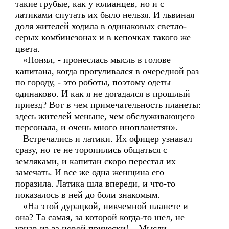
такие грубые, как у юлианцев, но и с
латиками спутать их было нельзя. И львиная
доля жителей ходила в одинаковых светло-
серых комбинезонах и в кепочках такого же
цвета.
«Понял, - пронеслась мысль в голове
капитана, когда прогуливался в очередной раз
по городу, - это роботы, поэтому одеты
одинаково. И как я не догадался в прошлый
приезд? Вот в чем примечательность планеты:
здесь жителей меньше, чем обслуживающего
персонала, и очень много инопланетян».
Встречались и латики. Их офицер узнавал
сразу, но те не торопились общаться с
земляками, и капитан скоро перестал их
замечать. И все же одна женщина его
поразила. Латика шла впереди, и что-то
показалось в ней до боли знакомым.
«На этой дурацкой, никчемной планете и
она? Та самая, за которой когда-то шел, не
узнав из-за новой прически! – Мысли