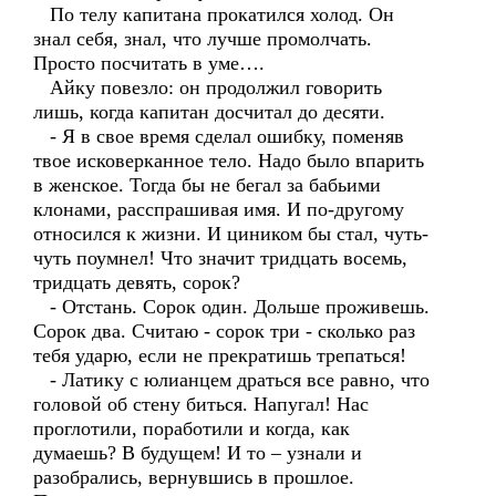
По телу капитана прокатился холод. Он
знал себя, знал, что лучше промолчать.
Просто посчитать в уме….
Айку повезло: он продолжил говорить
лишь, когда капитан досчитал до десяти.
- Я в свое время сделал ошибку, поменяв
твое исковерканное тело. Надо было впарить
в женское. Тогда бы не бегал за бабьими
клонами, расспрашивая имя. И по-другому
относился к жизни. И циником бы стал, чуть-
чуть поумнел! Что значит тридцать восемь,
тридцать девять, сорок?
- Отстань. Сорок один. Дольше проживешь.
Сорок два. Считаю - сорок три - сколько раз
тебя ударю, если не прекратишь трепаться!
- Латику с юлианцем драться все равно, что
головой об стену биться. Напугал! Нас
проглотили, поработили и когда, как
думаешь? В будущем! И то – узнали и
разобрались, вернувшись в прошлое.