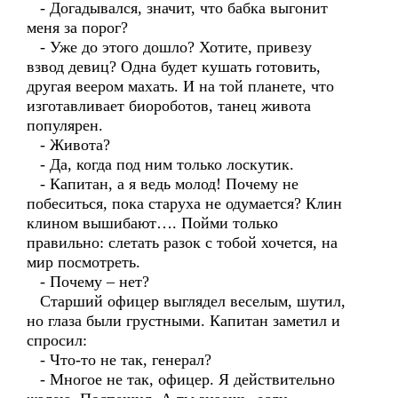
- Догадывался, значит, что бабка выгонит
меня за порог?
- Уже до этого дошло? Хотите, привезу
взвод девиц? Одна будет кушать готовить,
другая веером махать. И на той планете, что
изготавливает биороботов, танец живота
популярен.
- Живота?
- Да, когда под ним только лоскутик.
- Капитан, а я ведь молод! Почему не
побеситься, пока старуха не одумается? Клин
клином вышибают…. Пойми только
правильно: слетать разок с тобой хочется, на
мир посмотреть.
- Почему – нет?
Старший офицер выглядел веселым, шутил,
но глаза были грустными. Капитан заметил и
спросил:
- Что-то не так, генерал?
- Многое не так, офицер. Я действительно