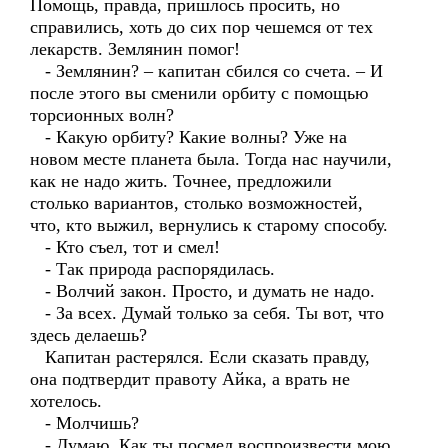
Помощь, правда, пришлось просить, но
справились, хоть до сих пор чешемся от тех
лекарств. Землянин помог!
- Землянин? – капитан сбился со счета. – И
после этого вы сменили орбиту с помощью
торсионных волн?
- Какую орбиту? Какие волны? Уже на
новом месте планета была. Тогда нас научили,
как не надо жить. Точнее, предложили
столько вариантов, столько возможностей,
что, кто выжил, вернулись к старому способу.
- Кто съел, тот и смел!
- Так природа распорядилась.
- Волчий закон. Просто, и думать не надо.
- За всех. Думай только за себя. Ты вот, что
здесь делаешь?
Капитан растерялся. Если сказать правду,
она подтвердит правоту Айка, а врать не
хотелось.
- Молчишь?
- Думаю. Как ты посмел воспроизвести мою