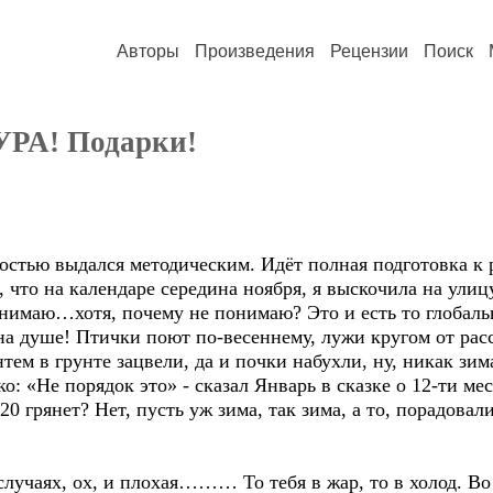
Авторы
Произведения
Рецензии
Поиск
 УРА! Подарки!
остью выдался методическим. Идёт полная подготовка к
, что на календаре середина ноября, я выскочила на ули
онимаю…хотя, почему не понимаю? Это и есть то глобаль
на душе! Птички поют по-весеннему, лужи кругом от рас
тем в грунте зацвели, да и почки набухли, ну, никак зим
о: «Не порядок это» - сказал Январь в сказке о 12-ти ме
 20 грянет? Нет, пусть уж зима, так зима, а то, порадова
случаях, ох, и плохая……… То тебя в жар, то в холод. Во 