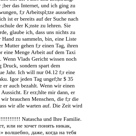
;ber das Internet, und ich ging zu
ezwungen, f;r Arbeitspl;tze aussehen
h ist er bereits auf der Suche nach
hschule der K;nste zu lehren. Sie
de, glaube ich, dass uns nichts zu
r Hand zu sammeln, bin, eine Liste
r Mutter gehen f;r einen Tag, ihren
r eine Menge Arbeit auf dem Taxi
n. Wenn Vlads Gericht wissen noch
ng Druck, sondern spart dem
 Jahr. Ich will nur 04.12 f;r eine
ku. Igor jeden Tag ungef;hr $ 35
die er auch bezahlt. Wenn wir einen
Aussicht. Er erz;hlte mir dann, er
 wir brauchen Menschen, die f;r die
ass wir alle warten auf. Die Zeit wird
!!!!!!!!!! Natascha und Ihre Familie.
т, или не хочет понять никак,
» волшебно, даже, когда на тебя