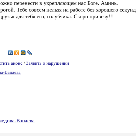
можно перенести в укрепляющем нас Боге. Аминь.
орогой. Тебе совсем нельзя на работе без хорошего секунд
узья для тебя его, голубчика. Скоро привезу!!!
0
стить анонс
/
Заявить о нарушении
ва-Вапаева
медова-Вапаева