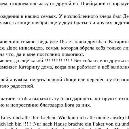
мем, откроем посылку от друзей из Швейцарии и порадуе
ождения в наших семьях. У возлюбленного вчера был Де
 мамы, в конце ноября ещё у двух братьев и других родст
словению свыше, ведь уже 18 лет наша дружба с Катари
. Двое инвалидов, семья, которая обрела себя только ли
на что, да и мне постоянно помогают.
ет, да ещё какой!!!!!!!!!!!!!!!!! Без собаки мои друзья с
аменяет Катарину дома, когда она работает и всё выполн
ашей дружбы, смерть первой Люци еле перенёс, сутки по
тало радостней.
ватает, чтобы выразить ту благодарность, которую я ис
но и непрестанно благодарю Бога за них.
, Lucy und alle Ihre Lieben. Wie kann ich alle meine ausdr;
ich ich bin !!!!! Nur nach Hause brachte ein Paket von du un