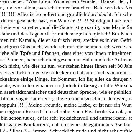
 ein Gebet: "Was f;r ein Wunder, ein Wunder! Danke, Herr, f;r
ch;n, und vor allem, was ich immer brauchen. Bald wird das N
!!!!!!!!! Alles ist so poliert und gr;ndlich durchdacht. Ich sc
ie du mir geschickt hast, ein Wunder !!!!!!! St;ndig auf sie h;ren
 wie vor zu retten, und die Sauce ist gro;artig, was Magie Sau
Jahr und das Tagebuch f;r mich so z;rtlich n;tzlich! Ein Kuch
n mit Kamala, die er so frisch jetzt, steckte es in den Gefri
nem sch;nen Glas auch, werde ich mit mir nehmen, ich werde e
 liebe alle T;pfe und Pfannen, dass einer von ihnen mitnehme
se Pfannen, habe ich nicht gesehen in Baku auch die Aufmerk
och nicht, wie dies zu tun, wir stehen hinter Ihnen seit 30 Jah
s Essen bekommen sie so lecker und absolut nichts anbrennt.
;cknahme einige Dinge. Im Sommer, ich lie; alles da drau;e
Leute, wir hatten einander so ;hnlich in Bezug auf die Wirtsch
n aserbaidschanischer und deutscher Sprache, wie er peinlich 
ht und sogar Batterien f;r die Stoppuhr geschickt. Ich wei;, d
 Stoppuhr !!!!! Meine Freunde, meine Liebe, er ist nur ein W
nen eigenen Rekord! Ich schreibe einen Post heute Kamala, au
in schon tut es, er ist sehr r;cksichtsvoll und aufmerksam,
ehrt, gab es Konkurrenz, nahm er eine Delegation aus Aserbai
d 2 - Silber 3 - Bronze. Schrecklich m;de und nicht sehr zufri