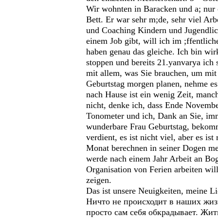
Wir wohnten in Baracken und a; nur e
Bett. Er war sehr m;de, sehr viel Arbe
und Coaching Kindern und Jugendliche
einem Job gibt, will ich im ;ffentlic
haben genau das gleiche. Ich bin wir
stoppen und bereits 21.yanvarya ich 
mit allem, was Sie brauchen, um mit 
Geburtstag morgen planen, nehme es
nach Hause ist ein wenig Zeit, man
nicht, denke ich, dass Ende November
Tonometer und ich, Dank an Sie, imme
wunderbare Frau Geburtstag, bekomme
verdient, es ist nicht viel, aber es i
Monat berechnen in seiner Dogen mehr 
werde nach einem Jahr Arbeit an Bog
Organisation von Ferien arbeiten will
zeigen.
Das ist unsere Neuigkeiten, meine Li
Ничто не происходит в наших жизн
просто сам себя обкрадывает. Жить