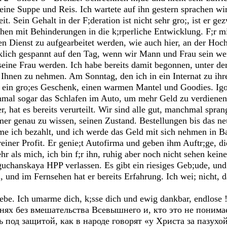
ine Suppe und Reis. Ich wartete auf ihn gestern sprachen wir 
it. Sein Gehalt in der F;deration ist nicht sehr gro;, ist er g
n mit Behinderungen in die k;rperliche Entwicklung. F;r mic
hen Dienst zu aufgearbeitet werden, wie auch hier, an der Hoc
klich gespannt auf den Tag, wenn wir Mann und Frau sein wer
seine Frau werden. Ich habe bereits damit begonnen, unter de
Ihnen zu nehmen. Am Sonntag, den ich in ein Internat zu ihre
 ein gro;es Geschenk, einen warmen Mantel und Goodies. Igo
chmal sogar das Schlafen im Auto, um mehr Geld zu verdiene
, hat es bereits verurteilt. Wir sind alle gut, manchmal spra
r genau zu wissen, seinen Zustand. Bestellungen bis das neue
 ich bezahlt, und ich werde das Geld mit sich nehmen in Ba
st reiner Profit. Er genie;t Autofirma und geben ihm Auftr;ge, 
als mich, ich bin f;r ihn, ruhig aber noch nicht sehen keine 
uchanskaya HPP verlassen. Es gibt ein riesiges Geb;ude, und
, und im Fernsehen hat er bereits Erfahrung. Ich wei; nicht, d
ebe. Ich umarme dich, k;sse dich und ewig dankbar, endlose !!
ях без вмешательства Всевышнего и, кто это не понимае
 под защитой, как в народе говорят «у Христа за пазухой