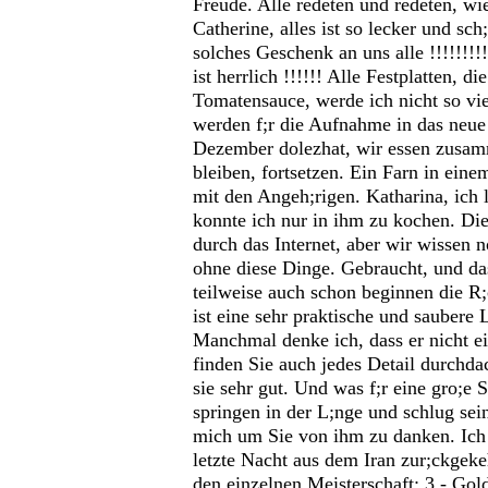
Freude. Alle redeten und redeten, wie
Catherine, alles ist so lecker und s
solches Geschenk an uns alle !!!!!!!!!
ist herrlich !!!!!! Alle Festplatten, d
Tomatensauce, werde ich nicht so viel
werden f;r die Aufnahme in das neue 
Dezember dolezhat, wir essen zusamme
bleiben, fortsetzen. Ein Farn in ei
mit den Angeh;rigen. Katharina, ich
konnte ich nur in ihm zu kochen. Die
durch das Internet, aber wir wissen n
ohne diese Dinge. Gebraucht, und da
teilweise auch schon beginnen die R
ist eine sehr praktische und saubere 
Manchmal denke ich, dass er nicht ei
finden Sie auch jedes Detail durchdac
sie sehr gut. Und was f;r eine gro;e
springen in der L;nge und schlug sei
mich um Sie von ihm zu danken. Ich b
letzte Nacht aus dem Iran zur;ckgek
den einzelnen Meisterschaft: 3 - Gol