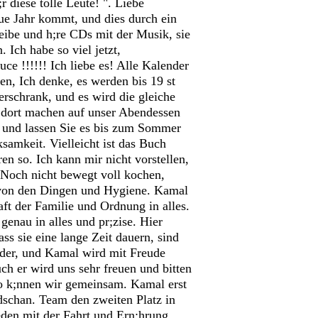
 diese tolle Leute! ". Liebe
eue Jahr kommt, und dies durch ein
hreibe und h;re CDs mit der Musik, sie
. Ich habe so viel jetzt,
ce !!!!!! Ich liebe es! Alle Kalender
en, Ich denke, es werden bis 19 st
erschrank, und es wird die gleiche
s dort machen auf unser Abendessen
n und lassen Sie es bis zum Sommer
samkeit. Vielleicht ist das Buch
ren so. Ich kann mir nicht vorstellen,
 Noch nicht bewegt voll kochen,
n von den Dingen und Hygiene. Kamal
aft der Familie und Ordnung in alles.
genau in alles und pr;zise. Hier
ass sie eine lange Zeit dauern, sind
under, und Kamal wird mit Freude
ch er wird uns sehr freuen und bitten
 so k;nnen wir gemeinsam. Kamal erst
dschan. Team den zweiten Platz in
eden mit der Fahrt und Ern;hrung.