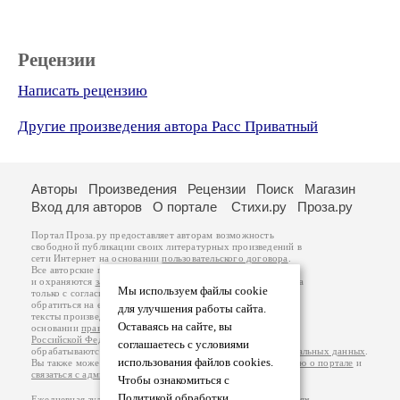
Рецензии
Написать рецензию
Другие произведения автора Расс Приватный
Авторы
Произведения
Рецензии
Поиск
Магазин
Вход для авторов
О портале
Стихи.ру
Проза.ру
Портал Проза.ру предоставляет авторам возможность
свободной публикации своих литературных произведений в
сети Интернет на основании
пользовательского договора
.
Все авторские права на произведения принадлежат авторам
и охраняются
законом
. Перепечатка произведений возможна
Мы используем файлы cookie
только с согласия его автора, к которому вы можете
обратиться на его авторской странице. Ответственность за
для улучшения работы сайта.
тексты произведений авторы несут самостоятельно на
Оставаясь на сайте, вы
основании
правил публикации
и
законодательства
Российской Федерации
. Данные пользователей
соглашаетесь с условиями
обрабатываются на основании
Политики обработки персональных данных
.
использования файлов cookies.
Вы также можете посмотреть более подробную
информацию о портале
и
связаться с администрацией
.
Чтобы ознакомиться с
Политикой обработки
Ежедневная аудитория портала Проза.ру – порядка 100 тысяч