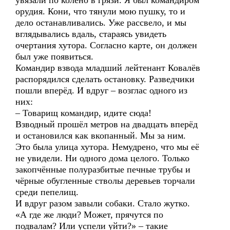
увязали по колено в грязи. Я был командиром
орудия. Кони, что тянули мою пушку, то и
дело останавливались. Уже рассвело, и мы
вглядывались вдаль, стараясь увидеть
очертания хутора. Согласно карте, он должен
был уже появиться.
Командир взвода младший лейтенант Ковалёв
распорядился сделать остановку. Разведчики
пошли вперёд. И вдруг – возглас одного из
них:
– Товарищ командир, идите сюда!
Взводный прошёл метров на двадцать вперёд
и остановился как вкопанный. Мы за ним.
Это была улица хутора. Немудрено, что мы её
не увидели. Ни одного дома целого. Только
закопчённые полуразбитые печные трубы и
чёрные обугленные стволы деревьев торчали
среди пепелищ.
И вдруг разом завыли собаки. Стало жутко.
«А где же люди? Может, прячутся по
подвалам? Или успели уйти?» – такие