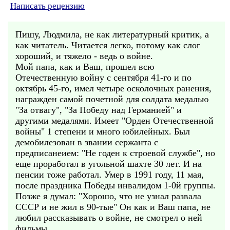
Написать рецензию
Пишу, Людмила, не как литературный критик, а
как читатель. Читается легко, потому как слог
хороший, и тяжело - ведь о войне.
Мой папа, как и Ваш, прошел всю
Отечественную войну с сентября 41-го и по
октябрь 45-го, имел четыре осколочных ранения,
награжден самой почетной для солдата медалью
"За отвагу", "За Победу над Германией" и
другими медалями. Имеет "Орден Отечественной
войны" 1 степени и много юбилейных. Был
демобилезован в звании сержанта с
предписанеием: "Не годен к строевой службе", но
еще проработал в угольной шахте 30 лет. И на
пенсии тоже работал. Умер в 1991 году, 11 мая,
после праздника Победы инвалидом 1-0й группы.
Позже я думал: "Хорошо, что не узнал развала
СССР и не жил в 90-тые" Он как и Ваш папа, не
любил рассказывать о войне, не смотрел о ней
фильмы.