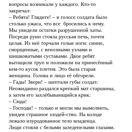
вопросы возникали у каждого. Кто-то
закричал:
– Ребята! Глядите! – в голосе солдата было
столько ужаса, что все бросились к нему.
Мы увидели остатки разрушенной хаты.
Посреди руин стояла русская печь, почти
целая. Из неё торчали голые ноги: синие,
сморщенные, с венозными узлами и
шишковатыми суставами. Двое ребят
вытащили труп и положили на принесённый
кем-то кусок плетня. Это была старая
женщина. Голова и лицо её обгорели.
– Гады! Звери! – шептали губы солдат.
Неожиданно раздался крепкий мат старшины,
а затем его захлёбывающийся крик:
– Сюда!
– Господи! – только и могли мы вымолвить,
увидев страшное злодей-ство. На колоде
лежало изуродованное тело младенца.
Люди стояли с белыми заледенелыми глазами.