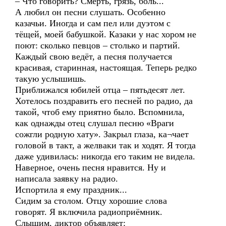
– Что говорить? Смерть, грязь, боль...
А любил он песни слушать. Особенно
казачьи. Иногда и сам пел или дуэтом с
тёщей, моей бабушкой. Казаки у нас хором не
поют: сколько певцов – столько и партий.
Каждый свою ведёт, а песня получается
красивая, старинная, настоящая. Теперь редко
такую услышишь.
Приближался юбилей отца – пятьдесят лет.
Хотелось поздравить его песней по радио, да
такой, чтоб ему приятно было. Вспомнила,
как однажды отец слушал песню «Враги
сожгли родную хату». Закрыл глаза, ка¬чает
головой в такт, а желваки так и ходят. Я тогда
даже удивилась: никогда его таким не видела.
Наверное, очень песня нравится. Ну и
написала заявку на радио.
Испортила я ему праздник...
Сидим за столом. Отцу хорошие слова
говорят. Я включила радиоприёмник.
Слышим, диктор объявляет: