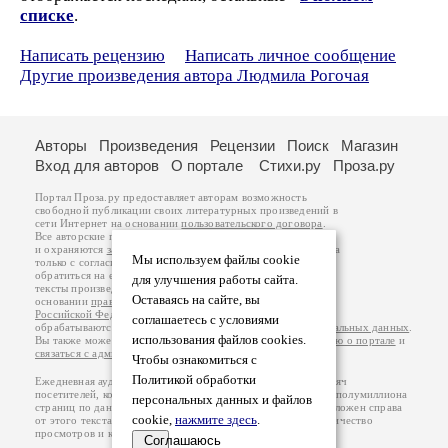
списке
.
Написать рецензию
Написать личное сообщение
Другие произведения автора Людмила Рогочая
Авторы
Произведения
Рецензии
Поиск
Магазин
Вход для авторов
О портале
Стихи.ру
Проза.ру
Портал Проза.ру предоставляет авторам возможность
свободной публикации своих литературных произведений в
сети Интернет на основании
пользовательского договора
.
Все авторские права на произведения принадлежат авторам
и охраняются
законом
. Перепечатка произведений возможна
Мы используем файлы cookie
только с согласия его автора, к которому вы можете
обратиться на его авторской странице. Ответственность за
для улучшения работы сайта.
тексты произведений авторы несут самостоятельно на
Оставаясь на сайте, вы
основании
правил публикации
и
законодательства
Российской Федерации
. Данные пользователей
соглашаетесь с условиями
обрабатываются на основании
Политики обработки персональных данных
.
использования файлов cookies.
Вы также можете посмотреть более подробную
информацию о портале
и
связаться с администрацией
.
Чтобы ознакомиться с
Политикой обработки
Ежедневная аудитория портала Проза.ру – порядка 100 тысяч
посетителей, которые в общей сумме просматривают более полумиллиона
персональных данных и файлов
страниц по данным счетчика посещаемости, который расположен справа
cookie,
нажмите здесь
.
от этого текста. В каждой графе указано по две цифры: количество
просмотров и количество посетителей.
Соглашаюсь