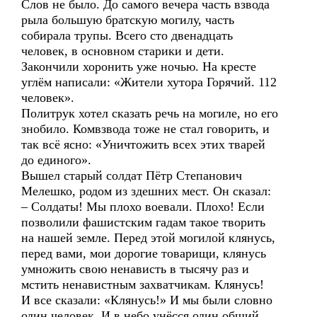
Слов не было. До самого вечера часть взвода
рыла большую братскую могилу, часть
собирала трупы. Всего сто двенадцать
человек, в основном старики и дети.
Закончили хоронить уже ночью. На кресте
углём написали: «Жители хутора Горячий. 112
человек».
Политрук хотел сказать речь на могиле, но его
знобило. Комвзвода тоже не стал говорить, и
так всё ясно: «Уничтожить всех этих тварей
до единого».
Вышел старый солдат Пётр Степанович
Мелешко, родом из здешних мест. Он сказал:
– Солдаты! Мы плохо воевали. Плохо! Если
позволили фашистским гадам такое творить
на нашей земле. Перед этой могилой клянусь,
перед вами, мои дорогие товарищи, клянусь
умножить свою ненависть в тысячу раз и
мстить ненавистным захватчикам. Клянусь!
И все сказали: «Клянусь!» И мы были словно
один человек. И в небо унёсся один общий