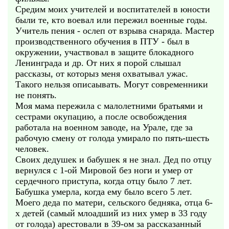
Средим моих учителей и воспитателей в юности
были те, кто воевал или пережил военные годы.
Учитель пения - ослеп от взрыва снаряда. Мастер
производственного обучения в ПТУ - был в
окружении, участвовал в защите блокадного
Ленинграда и др. От них я порой слышал
рассказы, от которыз меня охватывал ужас.
Такого нельзя описаывать. Могут современники
не понять.
Моя мама пережила с малолетними братьями и
сестрами окупацию, а после освобождения
работала на военном заводе, на Урале, где за
рабочую смену от голода умирало по пять-шесть
человек.
Своих дедушек и бабушек я не знал. Дед по отцу
вернулся с 1-ой Мировой без ноги и умер от
сердечного приступа, когда отцу было 7 лет.
Бабушка умерла, когда ему было всего 5 лет.
Моего деда по матери, сельского бедняка, отца 6-
х детей (самый млоадший из них умер в 33 году
от голода) арестовали в 39-ом за рассказанный