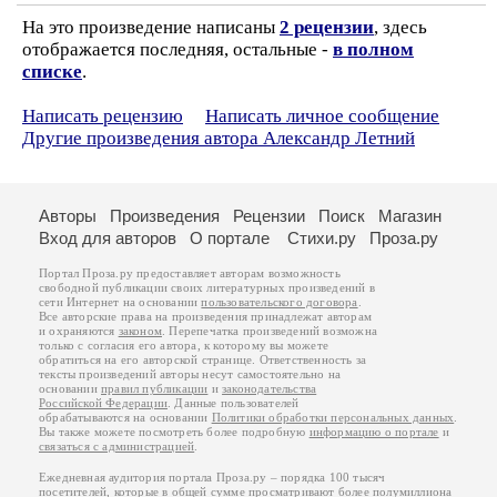
На это произведение написаны
2 рецензии
, здесь
отображается последняя, остальные -
в полном
списке
.
Написать рецензию
Написать личное сообщение
Другие произведения автора Александр Летний
Авторы
Произведения
Рецензии
Поиск
Магазин
Вход для авторов
О портале
Стихи.ру
Проза.ру
Портал Проза.ру предоставляет авторам возможность
свободной публикации своих литературных произведений в
сети Интернет на основании
пользовательского договора
.
Все авторские права на произведения принадлежат авторам
и охраняются
законом
. Перепечатка произведений возможна
только с согласия его автора, к которому вы можете
обратиться на его авторской странице. Ответственность за
тексты произведений авторы несут самостоятельно на
основании
правил публикации
и
законодательства
Российской Федерации
. Данные пользователей
обрабатываются на основании
Политики обработки персональных данных
.
Вы также можете посмотреть более подробную
информацию о портале
и
связаться с администрацией
.
Ежедневная аудитория портала Проза.ру – порядка 100 тысяч
посетителей, которые в общей сумме просматривают более полумиллиона