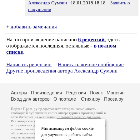
Александр Сумзин
18.01.2018 18:18
Заявить о
нарушении
+
добавить замечания
На это произведение написано
6 рецензий
, здесь
отображается последняя, остальные -
в полном
списке
.
Написать рецензию
Написать личное сообщение
Другие произведения автора Александр Сумзин
Авторы
Произведения
Рецензии
Поиск
Магазин
Вход для авторов
О портале
Стихи.ру
Проза.ру
Портал Проза.ру предоставляет авторам возможность
свободной публикации своих литературных произведений в
сети Интернет на основании
пользовательского договора
.
Все авторские права на произведения принадлежат авторам
и охраняются
законом
. Перепечатка произведений возможна
Мы используем файлы cookie
только с согласия его автора, к которому вы можете
обратиться на его авторской странице. Ответственность за
для улучшения работы сайта.
тексты произведений авторы несут самостоятельно на