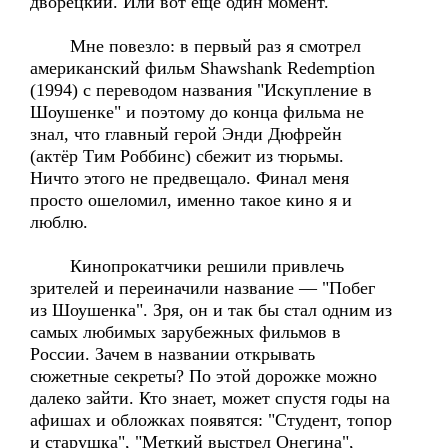
дворецкий. Или вот ещё один момент.
Мне повезло: в первый раз я смотрел
американский фильм Shawshank Redemption
(1994) с переводом названия "Искупление в
Шоушенке" и поэтому до конца фильма не
знал, что главный герой Энди Дюфрейн
(актёр Тим Роббинс) сбежит из тюрьмы.
Ничто этого не предвещало. Финал меня
просто ошеломил, именно такое кино я и
люблю.
Кинопрокатчики решили привлечь
зрителей и переиначили название — "Побег
из Шоушенка". Зря, он и так бы стал одним из
самых любимых зарубежных фильмов в
России. Зачем в названии открывать
сюжетные секреты? По этой дорожке можно
далеко зайти. Кто знает, может спустя годы на
афишах и обложках появятся: "Студент, топор
и старушка", "Меткий выстрел Онегина",