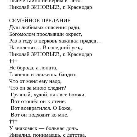
Нынче тайно не верим в Него.
Николай ЗИНОВЬЕВ, г. Краснодар
СЕМЕЙНОЕ ПРЕДАНИЕ
Душ любимых спасения ради,
Богомолом прослывши окрест,
Раз в году в церковь хаживал прадед…
На коленях… В соседний уезд.
Николай ЗИНОВЬЕВ, г. Краснодар
†††
Не борода, а лопата,
Глянешь и скажешь: бандит.
Что от меня ему надо,
Что он за мною следит?
Грязный, худой, как все бомжи,
Вот отошёл он к стене.
Вот возвратился. О Боже,
Вот он подходит ко мне.
†††
У знакомых — больная дочь.
Инвалид, понимаешь, с детства.