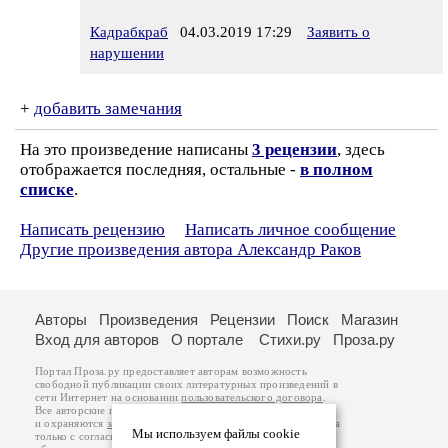
Кадрабкраб
04.03.2019 17:29
Заявить о
нарушении
+
добавить замечания
На это произведение написаны
3 рецензии
, здесь
отображается последняя, остальные -
в полном
списке
.
Написать рецензию
Написать личное сообщение
Другие произведения автора Александр Раков
Авторы
Произведения
Рецензии
Поиск
Магазин
Вход для авторов
О портале
Стихи.ру
Проза.ру
Портал Проза.ру предоставляет авторам возможность
свободной публикации своих литературных произведений в
сети Интернет на основании
пользовательского договора
.
Все авторские права на произведения принадлежат авторам
и охраняются
законом
. Перепечатка произведений возможна
Мы используем файлы cookie
только с согласия его автора, к которому вы можете