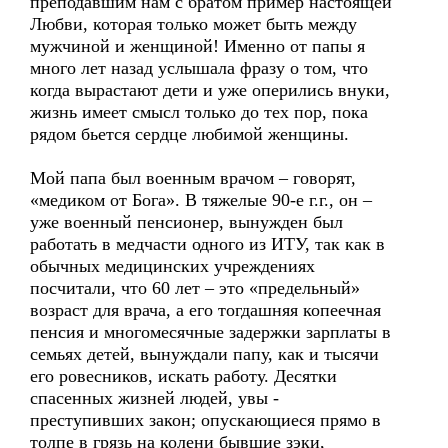
преподавшим нам с братом пример настоящей
Любви, которая только может быть между
мужчиной и женщиной! Именно от папы я
много лет назад услышала фразу о том, что
когда вырастают дети и уже оперились внуки,
жизнь имеет смысл только до тех пор, пока
рядом бьется сердце любимой женщины.
Мой папа был военным врачом – говорят,
«медиком от Бога». В тяжелые 90-е г.г., он –
уже военный пенсионер, вынужден был
работать в медчасти одного из ИТУ, так как в
обычных медицинских учреждениях
посчитали, что 60 лет – это «предельный»
возраст для врача, а его тогдашняя копеечная
пенсия и многомесячные задержки зарплаты в
семьях детей, вынуждали папу, как и тысячи
его ровесников, искать работу. Десятки
спасенных жизней людей, увы -
преступивших закон; опускающиеся прямо в
толпе в грязь на колени бывшие зэки,