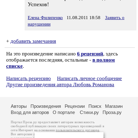
Успехов!
Елена Филипенко
11.08.2011 18:58
Заявить о
нарушении
+
добавить замечания
На это произведение написано
6 рецензий
, здесь
отображается последняя, остальные -
в полном
списке
.
Написать рецензию
Написать личное сообщение
Другие произведения автора Любовь Романова
Авторы
Произведения
Рецензии
Поиск
Магазин
Вход для авторов
О портале
Стихи.ру
Проза.ру
Портал Проза.ру предоставляет авторам возможность
свободной публикации своих литературных произведений в
сети Интернет на основании
пользовательского договора
.
Все авторские права на произведения принадлежат авторам