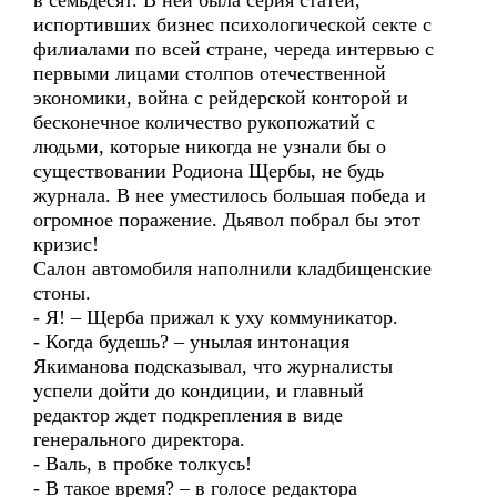
в семьдесят. В ней была серия статей,
испортивших бизнес психологической секте с
филиалами по всей стране, череда интервью с
первыми лицами столпов отечественной
экономики, война с рейдерской конторой и
бесконечное количество рукопожатий с
людьми, которые никогда не узнали бы о
существовании Родиона Щербы, не будь
журнала. В нее уместилось большая победа и
огромное поражение. Дьявол побрал бы этот
кризис!
Салон автомобиля наполнили кладбищенские
стоны.
- Я! – Щерба прижал к уху коммуникатор.
- Когда будешь? – унылая интонация
Якиманова подсказывал, что журналисты
успели дойти до кондиции, и главный
редактор ждет подкрепления в виде
генерального директора.
- Валь, в пробке толкусь!
- В такое время? – в голосе редактора