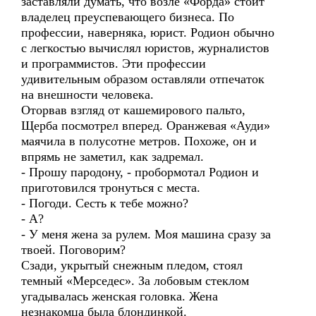
заставляли думать, что возле «Форда» стоит
владелец преуспевающего бизнеса. По
профессии, наверняка, юрист. Родион обычно
с легкостью вычислял юристов, журналистов
и программистов. Эти профессии
удивительным образом оставляли отпечаток
на внешности человека.
Оторвав взгляд от кашемирового пальто,
Щерба посмотрел вперед. Оранжевая «Ауди»
маячила в полусотне метров. Похоже, он и
впрямь не заметил, как задремал.
- Прошу пародону, - пробормотал Родион и
приготовился тронуться с места.
- Погоди. Сесть к тебе можно?
- А?
- У меня жена за рулем. Моя машина сразу за
твоей. Поговорим?
Сзади, укрытый снежным пледом, стоял
темный «Мерседес». За лобовым стеклом
угадывалась женская головка. Жена
незнакомца была блондинкой.