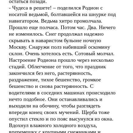
остаться позади.
- Чудеса в решете! – поделился Родион с
носатой ведьмой, болтавшейся на шнурке под
навигатором. Ведьма хитро промолчала.
Прошло еще полчаса. Потом час. Два. Ничего
не изменилось. Снег продолжал надежно
скрывать в наваристом бульоне ночную
Москву. Снаружи полз набивший оскомину
склон. Очень хотелось есть. Сотовый молчал.
Настроение Родиона прошло через несколько
стадий. Облегчение от того, что праздник
закончился без него, растерянность,
раздражение, тихое бешенство, громкое
бешенство и снова растерянность. С
водителями в соседних машинах происходило
нечто подобное. Они останавливались и
выходили на обочину, чтобы разглядеть
впереди конец своих мучений. Щерба тоже
опустил стекло и по пояс высунулся из окна.
Вдохнул влажного холодного воздуха,
вперемешку с крупными снежинками и