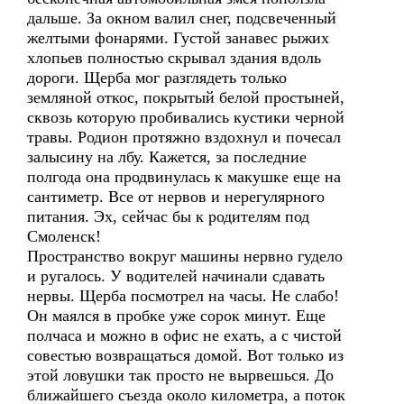
дальше. За окном валил снег, подсвеченный
желтыми фонарями. Густой занавес рыжих
хлопьев полностью скрывал здания вдоль
дороги. Щерба мог разглядеть только
земляной откос, покрытый белой простыней,
сквозь которую пробивались кустики черной
травы. Родион протяжно вздохнул и почесал
залысину на лбу. Кажется, за последние
полгода она продвинулась к макушке еще на
сантиметр. Все от нервов и нерегулярного
питания. Эх, сейчас бы к родителям под
Смоленск!
Пространство вокруг машины нервно гудело
и ругалось. У водителей начинали сдавать
нервы. Щерба посмотрел на часы. Не слабо!
Он маялся в пробке уже сорок минут. Еще
полчаса и можно в офис не ехать, а с чистой
совестью возвращаться домой. Вот только из
этой ловушки так просто не вырвешься. До
ближайшего съезда около километра, а поток