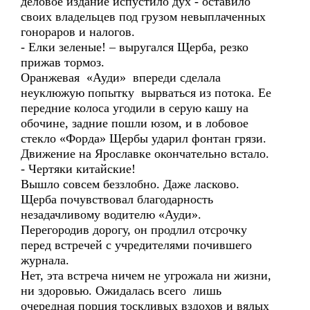
деловое издание испустило дух - оставило
своих владельцев под грузом невыплаченных
гонораров и налогов.
- Елки зеленые! – выругался Щерба, резко
прижав тормоз.
Оранжевая «Ауди» впереди сделала
неуклюжую попытку вырваться из потока. Ее
передние колоса угодили в серую кашу на
обочине, задние пошли юзом, и в лобовое
стекло «Форда» Щербы ударил фонтан грязи.
Движение на Ярославке окончательно встало.
- Чертяки китайские!
Вышло совсем беззлобно. Даже ласково.
Щерба почувствовал благодарность
незадачливому водителю «Ауди».
Перегородив дорогу, он продлил отсрочку
перед встречей с учредителями почившего
журнала.
Нет, эта встреча ничем не угрожала ни жизни,
ни здоровью. Ожидалась всего лишь
очередная порция тоскливых вздохов и вялых