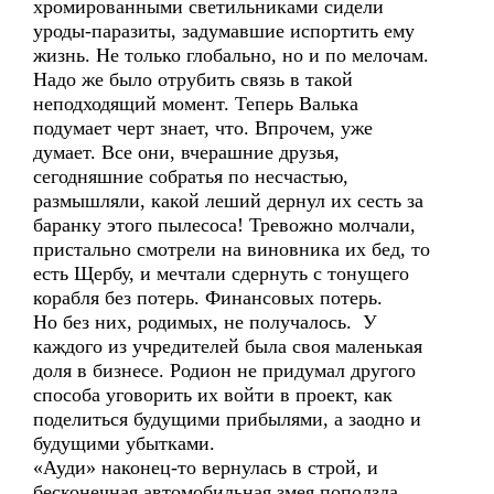
хромированными светильниками сидели
уроды-паразиты, задумавшие испортить ему
жизнь. Не только глобально, но и по мелочам.
Надо же было отрубить связь в такой
неподходящий момент. Теперь Валька
подумает черт знает, что. Впрочем, уже
думает. Все они, вчерашние друзья,
сегодняшние собратья по несчастью,
размышляли, какой леший дернул их сесть за
баранку этого пылесоса! Тревожно молчали,
пристально смотрели на виновника их бед, то
есть Щербу, и мечтали сдернуть с тонущего
корабля без потерь. Финансовых потерь.
Но без них, родимых, не получалось. У
каждого из учредителей была своя маленькая
доля в бизнесе. Родион не придумал другого
способа уговорить их войти в проект, как
поделиться будущими прибылями, а заодно и
будущими убытками.
«Ауди» наконец-то вернулась в строй, и
бесконечная автомобильная змея поползла