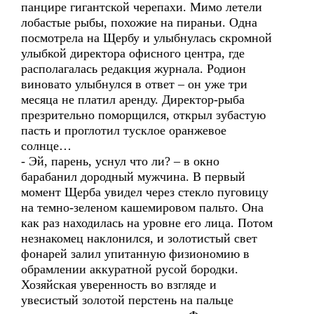
панцире гигантской черепахи. Мимо летели
лобастые рыбы, похожие на пираньи. Одна
посмотрела на Щербу и улыбнулась скромной
улыбкой директора офисного центра, где
располагалась редакция журнала. Родион
виновато улыбнулся в ответ – он уже три
месяца не платил аренду. Директор-рыба
презрительно поморщился, открыл зубастую
пасть и проглотил тусклое оранжевое
солнце…
- Эй, парень, уснул что ли? – в окно
барабанил дородный мужчина. В первый
момент Щерба увидел через стекло пуговицу
на темно-зеленом кашемировом пальто. Она
как раз находилась на уровне его лица. Потом
незнакомец наклонился, и золотистый свет
фонарей залил упитанную физиономию в
обрамлении аккуратной русой бородки.
Хозяйская уверенность во взгляде и
увесистый золотой перстень на пальце