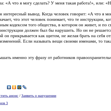
а: «А что я могу сделать? У меня такая работа!», или: «
тересный вывод. Когда человек говорит: «А что я могу
начает, что этот человек понимает, что те инструкции, к
ным кодексом того общества, в котором он живет, и по 
 инструкции должен был бы нарушить. Но он не решается 
ой он прикрывается как щитом, не желая брать на себя от
изменений. Если называть вещи своими именами, то така
ь именно эту фразу от работников правоохранительн
4
стить анонс
/
Заявить о нарушении
нов 3