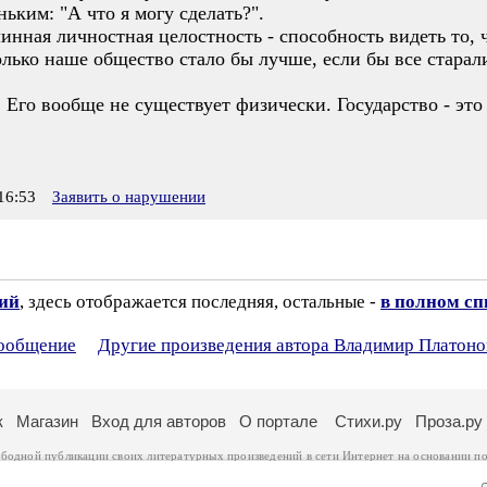
ньким: "А что я могу сделать?".
линная личностная целостность - способность видеть то, 
олько наше общество стало бы лучше, если бы все старали
. Его вообще не существует физически. Государство - это
16:53
Заявить о нарушении
зий
, здесь отображается последняя, остальные -
в полном сп
сообщение
Другие произведения автора Владимир Платоно
к
Магазин
Вход для авторов
О портале
Стихи.ру
Проза.ру
ободной публикации своих литературных произведений в сети Интернет на основании
по
ся
законом
. Перепечатка произведений возможна только с согласия его автора, к котором
ры несут самостоятельно на основании
правил публикации
и
законодательства Российско