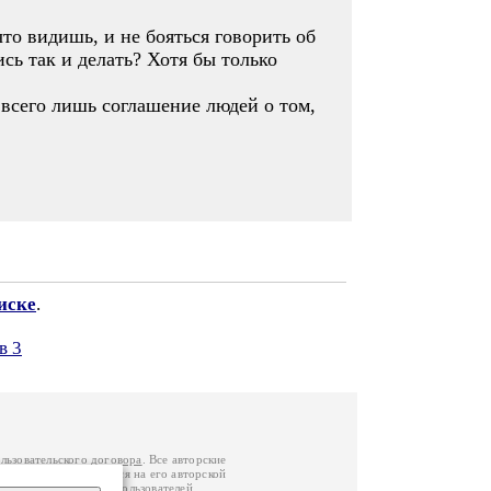
что видишь, и не бояться говорить об
сь так и делать? Хотя бы только
 всего лишь соглашение людей о том,
иске
.
в 3
льзовательского договора
. Все авторские
у вы можете обратиться на его авторской
й Федерации
. Данные пользователей