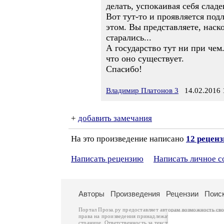
делать, успокаивая себя сладе
Вот тут-то и проявляется под
этом. Вы представляете, наск
старались...
А государство тут ни при чем
что оно существует.
Спасибо!
Владимир Платонов 3
14.02.2016 
+
добавить замечания
На это произведение написано
12 рецен
Написать рецензию
Написать личное 
Авторы
Произведения
Рецензии
Поис
Портал Проза.ру предоставляет авторам возможность св
права на произведения принадлежат авторам и охраняют
странице. Ответственность за тексты произведений авто