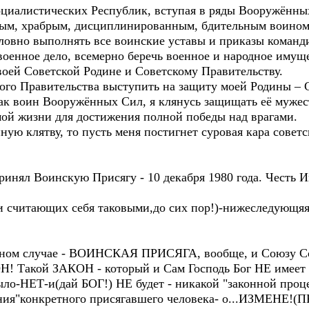
оциалистических Республик, вступая в ряды Вооружённы
ным, храбрым, дисциплинированным, бдительным воином,
словно выполнять все воинские уставы и приказы команд
военное дело, всемерно беречь военное и народное имущ
воей Советской Родине и Советскому Правительству.
ского Правительства выступить на защиту моей Родины –
ак воин Вооружённых Сил, я клянусь защищать её мужест
мой жизни для достижения полной победы над врагами.
ую клятву, то пусть меня постигнет суровая кара советс
инял Воинскую Присягу - 10 декабря 1980 года. Честь 
 считающих себя таковыми,до сих пор!)-нижеследующяя 
нном случае - ВОИНСКАЯ ПРИСЯГА, вообще, и Союзу С
ОН! Такой ЗАКОН - который и Сам Господь Бог НЕ имеет 
НЕТ-и(дай БОГ!) НЕ будет - никакой "законной проце
ения"конкретного присягавшего человека- о...ИЗМЕНЕ!