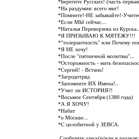
*Берегите Русских! (часть первая
*На раздумия: всего миг!
*Помните!-НЕ забывайте!-Учите
*Если МЫ сейчас...
*Наталья Переверзева из Курска..
*Я ПРИЗЫВАЮ К МЯТЕЖУ!!!
*"толерантность" или Почему пог
*Я НЕ хочу!
*После "пятничной молитвы"...
*Осторожность - мать безопаснос
*Сергий! - Встань!
*Загродотряд
*Запомните ИХ Имена!..
*Учит ли ИСТОРИЯ?!
*Восьмое Сентября (1380 года)
*А Я ХОЧУ!
*Набат
*о Москве...
*С целобитной у ЗЕВСА.
Сообщите здесь(и/или в разделе:к