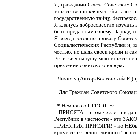
Я, гражданин Союза Советских С
торжественно клянусь: быть чест
государственную тайну, беспреко
Я клянусь добросовестно изучать 
быть преданным своему Народу, с
Я всегда готов по приказу Совет
Социалистических Республик и, к
честью, не щадя своей крови и са
Если же я нарушу мою торжественн
презрение советского народа.
Лично я (Автор-Волхонский Е.)пр
Для Граждан Советского Союза(и
* Немного о ПРИСЯГЕ:
ПРИСЯГА - в том числе, и в да
Республик в частности - это ЗАК
ПРИНЯТИЯ ПРИСЯГИ! - но НЕбыло-
кроме,естественно-личного "реш