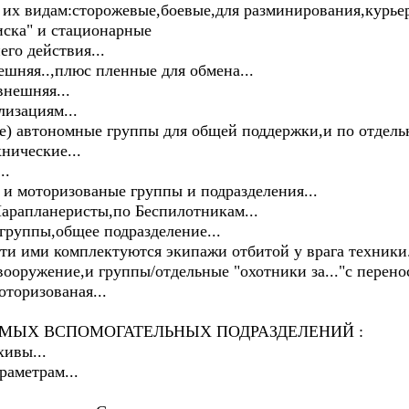
 их видам:сторожевые,боевые,для разминирования,курье
иска" и стационарные
его действия...
ешняя..,плюс пленные для обмена...
внешняя...
лизациям...
е) автономные группы для общей поддержки,и по отдель
нические...
..
 и моторизованые группы и подразделения...
Парапланеристы,по Беспилотникам...
группы,общее подразделение...
ти ими комплектуются экипажи отбитой у врага техники.
вооружение,и группы/отдельные "охотники за..."с перен
оторизованая...
МЫХ ВСПОМОГАТЕЛЬНЫХ ПОДРАЗДЕЛЕНИЙ :
ивы...
раметрам...