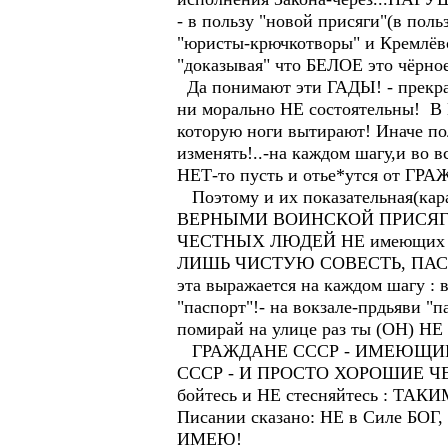
- в пользу "новой присяги"(в поль
"юристы-крючкотворы" и Кремлёв
"доказывая" что БЕЛОЕ это чёрное
Да понимают эти ГАДЫ! - прекрасн
ни морально НЕ состоятельны! 
которую ноги вытирают! Иначе 
изменять!..-на каждом шагу,и во
НЕТ-то пусть и отье*утся от
Поэтому и их показательная
ВЕРНЫМИ ВОИНСКОЙ ПРИСЯГЕ С
ЧЕСТНЫХ ЛЮДЕЙ НЕ имеющих пере
ЛИШЬ ЧИСТУЮ СОВЕСТЬ, ПАСП
эта выражается на каждом шагу : в
"паспорт"!- на вокзале-прдьяви "п
помирай на улице раз ты (ОН) НЕ
ГРАЖДАНЕ СССР - ИМЕЮЩИЕ
СССР - И ПРОСТО ХОРОШИЕ ЧЕСТН
бойтесь и НЕ стесняйтесь : ТАК
Писании сказано: НЕ в Силе 
ИМЕЮ!