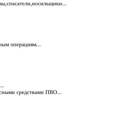
ры,спасатели,носильщики...
ным операциям...
..
осными средствами ПВО...