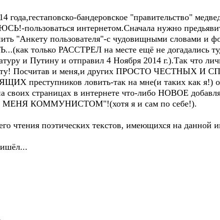
2014 года,гестаповско-бандеровское "правительство" ме
СЬ!-пользоваться интернетом.Сначала нужно предьявит
нить "Анкету пользователя"-с чудовищными словами и ф
как только РАССТРЕЛ на месте ещё не догадались туда
атуру и Путину и отправил 4 Ноября 2014 г.).Так что 
рнету! Посчитав и меня,и других ПРОСТО ЧЕСТНЫХ 
ИХ преступников ловить-так на мне(и таких как я!)
 на своих страницах в интернете что-либо НОВОЕ добавл
ТЕ МЕНЯ КОММУНИСТОМ"!(хотя я и сам по себе!).
о чтения поэтических текстов, имеющихся на данной ин
шёл...