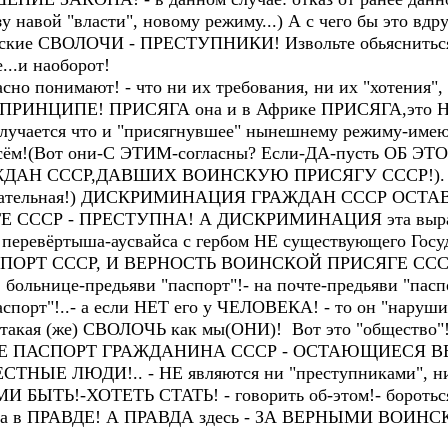
зу навой "власти", новому режиму...) А с чего бы это вдру
ские СВОЛОЧИ - ПРЕСТУПНИКИ! Извольте обьясниться!
...и наоборот!
о понимают! - что ни их требования, ни их "хотения", 
В ПРИНЦИПЕ! ПРИСЯГА она и в Африке ПРИСЯГА,это НЕ 
получается что и "присягнувшее" нынешнему режиму-и
 всём!(Вот они-С ЭТИМ-согласны? Если-ДА-пусть ОБ ЭТО
 ГРАЖДАН СССР,ДАВШИХ ВОИНСКУЮ ПРИСЯГУ СССР!).
(карательная!) ДИСКРИМИНАЦИЯ ГРАЖДАН СССР О
ССР - ПРЕСТУПНА! А ДИСКРИМИНАЦИЯ эта выражае
вёртыша-аусвайса с гербом НЕ существующего Госуд
ОРТ СССР, И ВЕРНОСТЬ ВОИНСКОЙ ПРИСЯГЕ СССР
 больнице-предьяви "паспорт"!- на почте-предьяви "пасп
аспорт"!..- а если НЕТ его у ЧЕЛОВЕКА! - то он "наруши
 такая (же) СВОЛОЧЬ как мы(ОНИ)! Вот это "общество"!
 ПАСПОРТ ГРАЖДАНИНА СССР - ОСТАЮЩИЕСЯ В
ЫЕ ЛЮДИ!.. - НЕ являются ни "преступниками", ни "
ИМИ БЫТЬ!-ХОТЕТЬ СТАТЬ! - говорить об-этом!- бороть
БОГ, а в ПРАВДЕ! А ПРАВДА здесь - ЗА ВЕРНЫМИ В