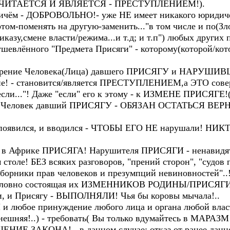
 СЧИТАЕТСЯ И ЯВЛЯЕТСЯ - ПРЕСТУПЛЕНИЕМ!).
чём - ДОБРОВОЛЬНО!- уже НЕ имеет никакого юридичес
ом-поменять на другую-заменить..."в том числе и по(Зл
казу,смене власти/режима...и т.д; и т.п") любых других
ушевлённого "Предмета Присяги" - которому(которой/кот
ение Человека(Лица) давшего ПРИСЯГУ и НАРУШИВШ
е! - становится/является ПРЕСТУПЛЕНИЕМ,а ЭТО сов
и..."! Даже "если" его к этому - к ИЗМЕНЕ ПРИСЯГЕ!
но - Человек давший ПРИСЯГУ - ОБЯЗАН ОСТАТЬСЯ ВЕ
появился, и вводился - ЧТОБЫ ЕГО НЕ нарушали! Н
 в Африке ПРИСЯГА! Нарушителя ПРИСЯГИ - ненавидя
толе! БЕЗ всяких разговоров, "прений сторон", "судов п
оборники прав человеков и презумпций невиновностей"..
 поголовно состоящая их ИЗМЕННИКОВ РОДИНЫ/ПРИСЯ
и, и Присягу - ВЫПОЛНЯЛИ! Чья бы коровы мычала!..
е принуждение любого лица и органа любой власти(
няя!..) - требовать( Вы только вдумайтесь в МАРАЗМ с
УШЕНИЕ ЗАКОНА! - в данном случае: отказ от ранее