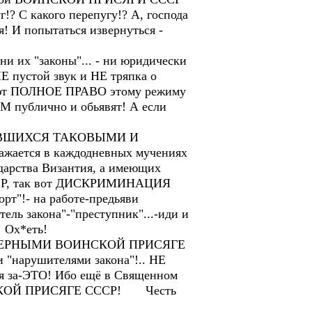
г!? С какого перепугу!? А, господа
 И попытаться извернуться -
ни их "законы"... - ни юридически
пустой звук и НЕ тряпка о
меют ПОЛНОЕ ПРАВО этому режиму
М публично и обьявят! А если
СТАВШИХСЯ ТАКОВЫМИ И
тся в каждодневных мучениях
арства Византия, а имеющих
, так вот ДИСКРИМИНАЦИЯ
орт"!- на работе-предьяви
тель закона"-"преступник"...-иди и
 Ох*еть!
ЕРНЫМИ ВОИНСКОЙ ПРИСЯГЕ
нарушителями закона"!.. НЕ
ся за-ЭТО! Ибо ещё в Священном
ОИНСКОЙ ПРИСЯГЕ СССР! Честь