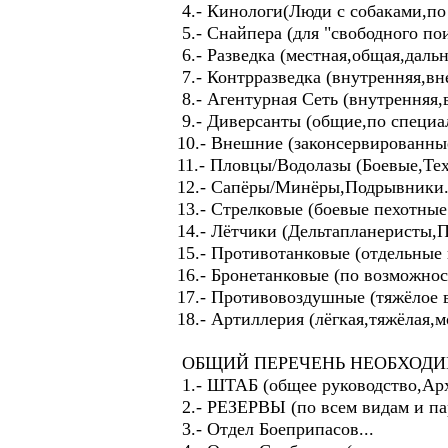
4.- Кинологи(Люди с собаками,по
5.- Снайпера (для "свободного по
6.- Разведка (местная,общая,дальн
7.- Контрразведка (внутренняя,вн
8.- Агентурная Сеть (внутренняя,
9.- Диверсанты (общие,по специа
10.- Внешние (законсервированны
11.- Пловцы/Водолазы (Боевые,Тех
12.- Сапёры/Минёры,Подрывники.
13.- Стрелковые (боевые пехотные
14.- Лётчики (Дельтапланеристы,
15.- Противотанковые (отдельные 
16.- Бронетанковые (по возможнос
17.- Противовоздушные (тяжёлое 
18.- Артиллерия (лёгкая,тяжёлая,м
ОБЩИЙ ПЕРЕЧЕНЬ НЕОБХОДИ
1.- ШТАБ (общее руководство,Арх
2.- РЕЗЕРВЫ (по всем видам и па
3.- Отдел Боеприпасов...