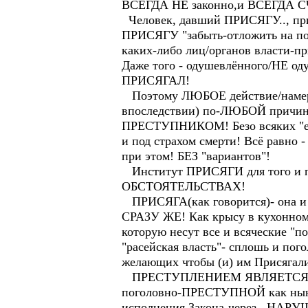
ВСЕГДА НЕ законно,и ВСЕГДА
Человек, давший ПРИСЯГУ.., при
ПРИСЯГУ "забыть-отложить на пот
каких-либо лиц/органов власти-при
Даже того - одушевлённого/НЕ од
ПРИСЯГАЛ!
Поэтому ЛЮБОЕ действие/намер
впоследствии) по-ЛЮБОЙ причин
ПРЕСТУПНИКОМ! Безо всяких "есл
и под страхом смерти! Всё рав
при этом! БЕЗ "вариантов"!
Институт ПРИСЯГИ для того и 
ОБСТОЯТЕЛЬСТВАХ!
ПРИСЯГА(как говорится)- она и
СРАЗУ ЖЕ! Как крысу в кухонном с
которую несут все и всяческие "п
"расейская власть"- сплошь и
желающих чтобы (и) им Присягал
ПРЕСТУПЛЕНИЕМ ЯВЛЯЕТСЯ и любо
поголовно-ПРЕСТУПНОЙ как нынеш
исполнения Закона-через...НАР