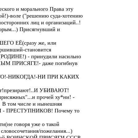
кого и морального Права эту
ой!)-воле ("решению суда-хотению
 посторонних лиц и организаций..!
орым...) Присягнувший и
ЕГО ЕЁ(сразу же, или
ершивший-становится
(РОДИНЕ!) - принудили насильно
РНЫМ ПРИСЯГЕ!- даже погибнув
ИКТО!-НИКОГДА!-НИ ПРИ КАКИХ
т!презирают!..И УБИВАЮТ!
рисяжных"...и прочей ху*ни! -
! В том числе и нынешняя
ГИ - ПРЕСТУПНИКОВ! Почему то
не говоря уже о такой
ловосочетания/пожелания...)
 данной ВОИНСКОЙ ПРИСЯГИ СССР