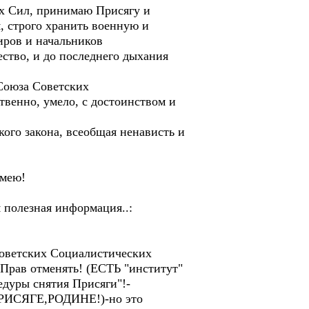
х Сил, принимаю Присягу и
 строго хранить военную и
иров и начальников
ество, и до последнего дыхания
 Союза Советских
венно, умело, с достоинством и
кого закона, всеобщая ненависть и
Имею!
полезная информация..:
оветских Социалистических
Прав отменять! (ЕСТЬ "институт"
дуры снятия Присяги"!-
(ПРИСЯГЕ,РОДИНЕ!)-но это