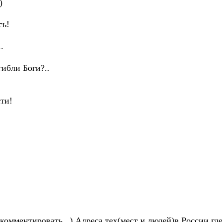
)
сь!
.
ибли Боги?..
ти!
омментировать...) Адреса тех(мест и людей)в России,гд