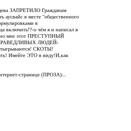
дведева ЗАПРЕТИЛО Гражданам
ь аусвайс в месте "общественного
ормулировками в
 включить!?-о чём я и написал в
лично мне этот ПРЕСТУПНЫЙ
И СПРАВЕДЛИВЫХ ЛЮДЕЙ-
 отыгрываются! СКОТЫ!
ять! Имейте ЭТО в виду!И,как
тернет-странице (ПРОЗА):..