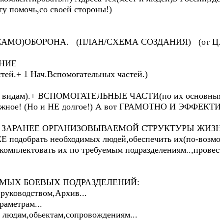
у помочь,со своей стороны!)
АМО)ОБОРОНА. (ПЛАН/СХЕМА СОЗДАНИЯ) (от Ц.Э
НИЕ
ей.+ 1 Нач.Вспомогательных частей.)
 видам).+ ВСПОМОГАТЕЛЬНЫЕ ЧАСТИ(по их основны
ложное! (Но и НЕ долгое!) А вот ГРАМОТНО И ЭФФЕК
его с ЗАРАНЕЕ ОРГАНИЗОВЫВАЕМОЙ СТРУКТУРЫ ЖИЗ
Е подобрать необходимых людей,обеспечить их(по-возмо
скомплектовать их по требуемым подразделениям..,прове
МЫХ БОЕВЫХ ПОДРАЗДЕЛЕНИЙ:
уководством,Архив...
раметрам...
 людям,обьектам,сопровождениям...