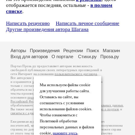
отображается последняя, остальные -
в полном
списке
.
Написать рецензию
Написать личное сообщение
Другие произведения автора Шагана
Авторы
Произведения
Рецензии
Поиск
Магазин
Вход для авторов
О портале
Стихи.ру
Проза.ру
Портал Проза.ру предоставляет авторам возможность
свободной публикации своих литературных произведений в
сети Интернет на основании
пользовательского договора
.
Все авторские права на произведения принадлежат авторам
и охраняются
законом
. Перепечатка произведений возможна
Мы используем файлы cookie
только с согласия его автора, к которому вы можете
обратиться на его авторской странице. Ответственность за
для улучшения работы сайта.
тексты произведений авторы несут самостоятельно на
Оставаясь на сайте, вы
основании
правил публикации
и
законодательства
Российской Федерации
. Данные пользователей
соглашаетесь с условиями
обрабатываются на основании
Политики обработки персональных данных
.
использования файлов cookies.
Вы также можете посмотреть более подробную
информацию о портале
и
связаться с администрацией
.
Чтобы ознакомиться с
Политикой обработки
Ежедневная аудитория портала Проза.ру – порядка 100 тысяч
посетителей, которые в общей сумме просматривают более полумиллиона
персональных данных и файлов
страниц по данным счетчика посещаемости, который расположен справа
cookie,
нажмите здесь
.
от этого текста. В каждой графе указано по две цифры: количество