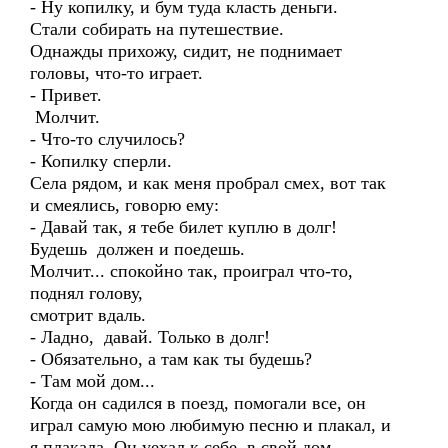
- Ну копилку, и бум туда класть деньги.
Стали собирать на путешествие.
Однажды прихожу, сидит, не поднимает
головы, что-то играет.
- Привет.
Молчит.
- Что-то случилось?
- Копилку сперли.
Села рядом, и как меня пробрал смех, вот так
и смеялись, говорю ему:
- Давай так, я тебе билет куплю в долг!
Будешь должен и поедешь.
Молчит... спокойно так, проиграл что-то,
поднял голову,
смотрит вдаль.
- Ладно, давай. Только в долг!
- Обязательно, а там как ты будешь?
- Там мой дом...
Когда он садился в поезд, помогали все, он
играл самую мою любимую песню и плакал, и
я плакала. Он уехал к себе, в свой дом.