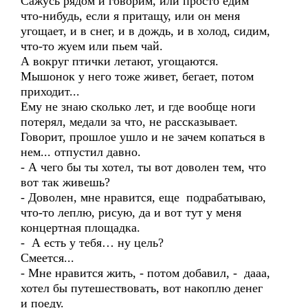
Сажусь рядом и говорим, или просто едим
что-нибудь, если я притащу, или он меня
угощает, и в снег, и в дождь, и в холод, сидим,
что-то жуем или пьем чай.
А вокруг птички летают, угощаются.
Мышонок у него тоже живет, бегает, потом
приходит...
Ему не знаю сколько лет, и где вообще ноги
потерял, медали за что, не рассказывает.
Говорит, прошлое ушло и не зачем копаться в
нем... отпустил давно.
- А чего бы ты хотел, ты вот доволен тем, что
вот так живешь?
- Доволен, мне нравится, еще подрабатываю,
что-то леплю, рисую, да и вот тут у меня
концертная площадка.
- А есть у тебя… ну цель?
Смеется...
- Мне нравится жить, - потом добавил, - дааа,
хотел бы путешествовать, вот накоплю денег
и поеду.