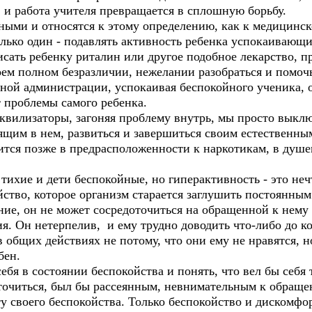
, и работа учителя превращается в сплошную борьбу.
ными и относятся к этому определению, как к медицинс
олько один - подавлять активность ребенка успокаивающ
сать ребенку риталин или другое подобное лекарство, пр
ем полном безразличии, нежелании разобраться и помоч
ной администрации, успокаивая беспокойного ученика, о
 проблемы самого ребенка.
квилизаторы, загоняя проблему внутрь, мы просто выклю
ящим в нем, развиться и завершиться своим естественны
вится позже в предрасположенности к наркотикам, в душ
 тихие и дети беспокойные, но гиперактивность - это неч
йство, которое организм старается заглушить постоянн
ие, он не может сосредоточиться на обращенной к нему р
я. Он нетерпелив, и ему трудно доводить что-либо до ко
в общих действиях не потому, что они ему не нравятся, н
бен.
бя в состоянии беспокойства и понять, что вел бы себя т
оточиться, был бы рассеянным, невнимательным к обраще
 своего беспокойства. Только беспокойство и дискомфо