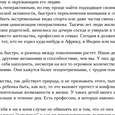
ему и окружающим его людям.
ь гиперактивным, но ему проще найти подходящее своим
еской активности, быстрого переключения внимания и 
быть экстремальные виды спорта или даже частая смена 
яшняя цивилизация гиперактивнва. Тысячи лет люди жил
ни родителей, женились на дочери соседа и умирали в т
место жительства, профессию и семью. Сегодня я должен 
- тот, кто не ездил куда-нибудь в Африку, в Индию или н
ь быстро, и разница между поколениями растет. Наши де
, другими желаниями и способностями, чем мы. У них д
м себя наполнить, несмотря на все то огромное количеств
ниями. Они кажутся более эгоцентричными, с трудом по
ства, так действует природа, и не признавать этого, пыта
 ребенка быть, как все, то это вызовет протест и конфли
олнительные возможности в жизни. У таких детей много э
ольше в течение дня. Есть профессии, в которых именно
я и ни в коем случае не обвинять их в том, что от них 
и такие "взрывные" и как их гиперактивность выглядит со