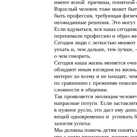
имеют ясной причины, понятной 
Взрослый человек тоже может быт
быть профессия, требующая физич
неожиданные решения. Это могут 
Если вдуматься, вся наша сегодн
перенимали профессию и образ жиз
Сегодня люди с легкостью меняют 
уехать и, чем дальше, тем лучше, 
о чем говорить.
Сегодня наша жизнь меняется очен
обладают иным взглядом на жизнь
интерес ко всему и не находят, че
по сравнению с прежними поколе
сложности в общении.
Так проявляется эволюция человече
напрасные потуги. Если заставлять
в нужное русло, это даст ему доп
вещей одновременно и успевать б
залогом успеха.
Мы должны помочь детям понять себ
что с ними происходит, почему он