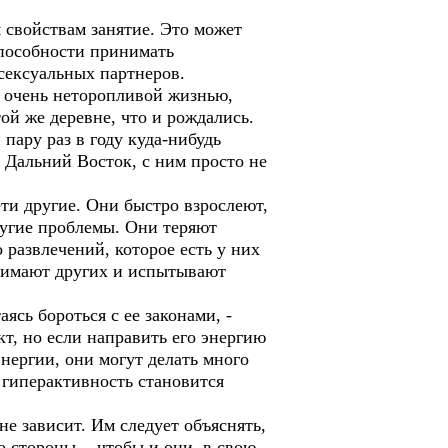
 свойствам занятие. Это может
способности принимать
сексуальных партнеров.
и очень неторопливой жизнью,
ой же деревне, что и рождались.
пару раз в году куда-нибудь
а Дальний Восток, с ним просто не
ти другие. Они быстро взрослеют,
ругие проблемы. Они теряют
о развлечений, которое есть у них
нимают других и испытывают
ясь бороться с ее законами, -
кт, но если направить его энергию
нергии, они могут делать много
 гиперактивность становится
не зависит. Им следует объяснять,
 стороны, - чтобы и они, в свою