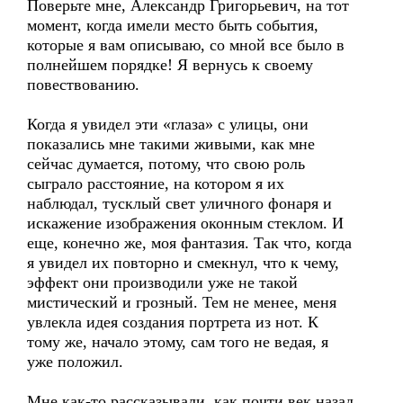
Поверьте мне, Александр Григорьевич, на тот
момент, когда имели место быть события,
которые я вам описываю, со мной все было в
полнейшем порядке! Я вернусь к своему
повествованию.
Когда я увидел эти «глаза» с улицы, они
показались мне такими живыми, как мне
сейчас думается, потому, что свою роль
сыграло расстояние, на котором я их
наблюдал, тусклый свет уличного фонаря и
искажение изображения оконным стеклом. И
еще, конечно же, моя фантазия. Так что, когда
я увидел их повторно и смекнул, что к чему,
эффект они производили уже не такой
мистический и грозный. Тем не менее, меня
увлекла идея создания портрета из нот. К
тому же, начало этому, сам того не ведая, я
уже положил.
Мне как-то рассказывали, как почти век назад