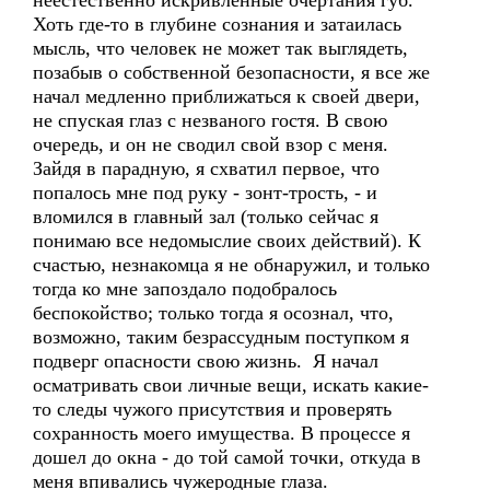
неестественно искривленные очертания губ.
Хоть где-то в глубине сознания и затаилась
мысль, что человек не может так выглядеть,
позабыв о собственной безопасности, я все же
начал медленно приближаться к своей двери,
не спуская глаз с незваного гостя. В свою
очередь, и он не сводил свой взор с меня.
Зайдя в парадную, я схватил первое, что
попалось мне под руку - зонт-трость, - и
вломился в главный зал (только сейчас я
понимаю все недомыслие своих действий). К
счастью, незнакомца я не обнаружил, и только
тогда ко мне запоздало подобралось
беспокойство; только тогда я осознал, что,
возможно, таким безрассудным поступком я
подверг опасности свою жизнь. Я начал
осматривать свои личные вещи, искать какие-
то следы чужого присутствия и проверять
сохранность моего имущества. В процессе я
дошел до окна - до той самой точки, откуда в
меня впивались чужеродные глаза.