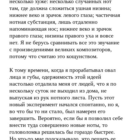
несколько хуже: несколько случайных нот
там, где должна сложиться ушная низина;
нижнее веко и зрачок левого глаза; частичная
нотная субстанция, лишь отдаленно
напоминающая нос; нижнее веко и зрачок
правого глаза; низины правого уха и вовсе
нет. Я не берусь сравнивать все это звучание
с произведениями великих композиторов,
потому что считаю это кощунством.
К тому времени, когда я прорабатывал овал
лица и губы, одержимость этой идеей
настолько отдалила меня от людей, что я по
нескольку суток не выходил из дома, не
выпуская из рук нотного листа. Пусть этот
новый эксперимент начался спонтанно, но я,
во что бы то ни стало, был намерен его
завершить. Вероятно, если бы я позволил себе
внести туда совершенно новые ноты, то
головоломка решилась бы гораздо быстрее.
Но что-то мне подсказывало, что решить ее