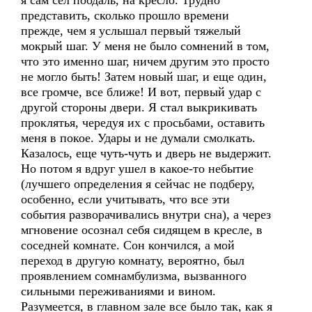
я сам сел поодаль, на кресло. Трудно
представить, сколько прошло времени
прежде, чем я услышал первый тяжелый
мокрый шаг. У меня не было сомнений в том,
что это именно шаг, ничем другим это просто
не могло быть! Затем новый шаг, и еще один,
все громче, все ближе! И вот, первый удар с
другой стороны двери. Я стал выкрикивать
проклятья, чередуя их с просьбами, оставить
меня в покое. Удары и не думали смолкать.
Казалось, еще чуть-чуть и дверь не выдержит.
Но потом я вдруг ушел в какое-то небытие
(лучшего определения я сейчас не подберу,
особенно, если учитывать, что все эти
события разворачивались внутри сна), а через
мгновение осознал себя сидящем в кресле, в
соседней комнате. Сон кончился, а мой
переход в другую комнату, вероятно, был
проявлением сомнамбулизма, вызванного
сильными переживаниями и вином.
Разумеется, в главном зале все было так, как я