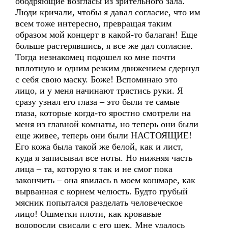
ободряющие возгласы из зрительного зала.
Люди кричали, чтобы я давал согласие, что им
всем тоже интересно, превращая таким
образом мой концерт в какой-то балаган! Еще
больше растерявшись, я все же дал согласие.
Тогда незнакомец подошел ко мне почти
вплотную и одним резким движением сдернул
с себя свою маску. Боже! Вспоминаю это
лицо, и у меня начинают трястись руки. Я
сразу узнал его глаза – это были те самые
глаза, которые когда-то яростно смотрели на
меня из главной комнаты, но теперь они были
еще живее, теперь они были НАСТОЯЩИЕ!
Его кожа была такой же белой, как и лист,
куда я записывал все ноты. Но нижняя часть
лица – та, которую я так и не смог пока
закончить – она явилась в моем кошмаре, как
вырванная с корнем челюсть. Будто грубый
мясник попытался разделать человеческое
лицо! Ошметки плоти, как кровавые
водоросли свисали с его щек. Мне удалось