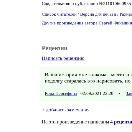
Свидетельство о публикации №21101060095
Список читателей
/
Версия для печати
/
Разме
Другие произведения автора Сергей Финашин
Рецензии
Написать рецензию
Ваша история мне знакома - мечтала 
подолгу старалась это нарисовать, но
Кора Персефона
02.09.2021 22:20
•
За
+
добавить замечания
На это произведение написаны
4 реценз