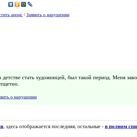
5
стить анонс
/
Заявить о нарушении
в детстве стать художницей, был такой период. Меня заво
 тщетно.
явить о нарушении
ии
, здесь отображается последняя, остальные -
в полном спи