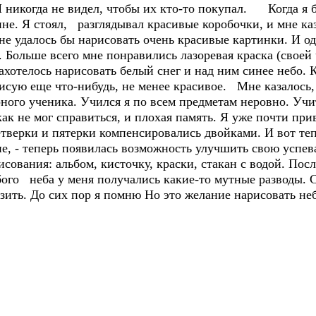
 Я никогда не видел, чтобы их кто-то покупал. Когда я б
ине. Я стоял, разглядывал красивые коробочки, и мне каз
не удалось бы нарисовать очень красивые картинки. И о
 Больше всего мне понравились лазоревая краска (своей
ахотелось нарисовать белый снег и над ним синее небо. 
исую еще что-нибудь, не менее красивое. Мне казалось, 
рного ученика. Учился я по всем предметам неровно. Уч
ак не мог справиться, и плохая память. Я уже почти при
четверки и пятерки компенсировались двойками. И вот тепе
не, - теперь появилась возможность улучшить свою успева
сования: альбом, кисточку, краски, стакан с водой. Пос
убого неба у меня получались какие-то мутные разводы. 
азить. До сих пор я помню Но это желание нарисовать не