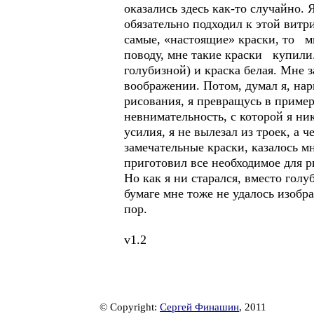
оказались здесь как-то случайно.
обязательно подходил к этой витр
самые, «настоящие» краски, то м
поводу, мне такие краски купили.
голубизной) и краска белая. Мне з
воображении. Потом, думал я, нар
рисования, я превращусь в приме
невнимательность, с которой я ник
усилия, я не вылезал из троек, а 
замечательные краски, казалось м
приготовил все необходимое для ри
Но как я ни старался, вместо гол
бумаге мне тоже не удалось изобр
пор.
v1.2
© Copyright:
Сергей Финашин
, 2011