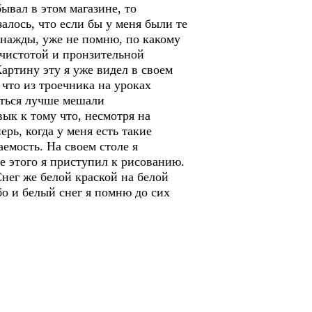
ывал в этом магазине, то
алось, что если бы у меня были те
днажды, уже не помню, по какому
 чистотой и пронзительной
Картину эту я уже видел в своем
что из троечника на уроках
иться лучше мешали
вык к тому что, несмотря на
рь, когда у меня есть такие
емость. На своем столе я
ле этого я приступил к рисованию.
Снег же белой краской на белой
бо и белый снег я помню до сих