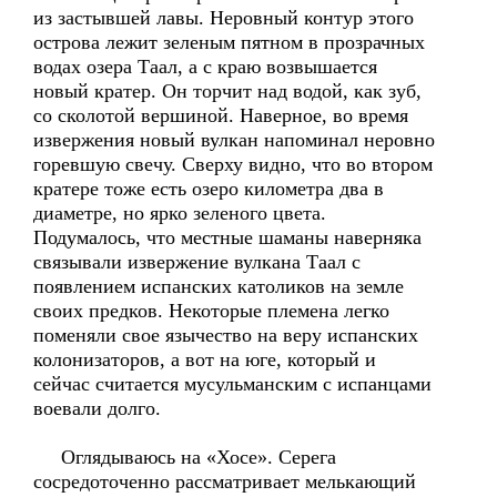
из застывшей лавы. Неровный контур этого
острова лежит зеленым пятном в прозрачных
водах озера Таал, а с краю возвышается
новый кратер. Он торчит над водой, как зуб,
со сколотой вершиной. Наверное, во время
извержения новый вулкан напоминал неровно
горевшую свечу. Сверху видно, что во втором
кратере тоже есть озеро километра два в
диаметре, но ярко зеленого цвета.
Подумалось, что местные шаманы наверняка
связывали извержение вулкана Таал с
появлением испанских католиков на земле
своих предков. Некоторые племена легко
поменяли свое язычество на веру испанских
колонизаторов, а вот на юге, который и
сейчас считается мусульманским с испанцами
воевали долго.
Оглядываюсь на «Хосе». Серега
сосредоточенно рассматривает мелькающий