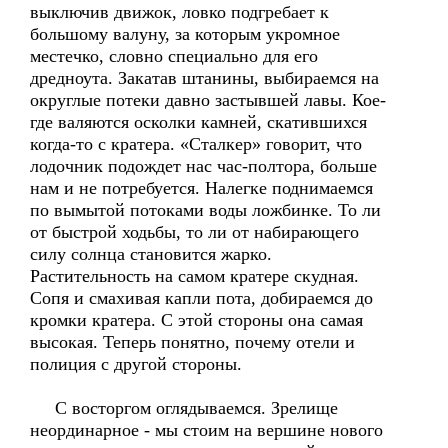
выключив движок, ловко подгребает к
большому валуну, за которым укромное
местечко, словно специально для его
дредноута. Закатав штанины, выбираемся на
округлые потеки давно застывшей лавы. Кое-
где валяются осколки камней, скатившихся
когда-то с кратера. «Сталкер» говорит, что
лодочник подождет нас час-полтора, больше
нам и не потребуется. Налегке поднимаемся
по вымытой потоками воды ложбинке. То ли
от быстрой ходьбы, то ли от набирающего
силу солнца становится жарко.
Растительность на самом кратере скудная.
Сопя и смахивая капли пота, добираемся до
кромки кратера. С этой стороны она самая
высокая. Теперь понятно, почему отели и
полиция с другой стороны.
С восторгом оглядываемся. Зрелище
неординарное - мы стоим на вершине нового