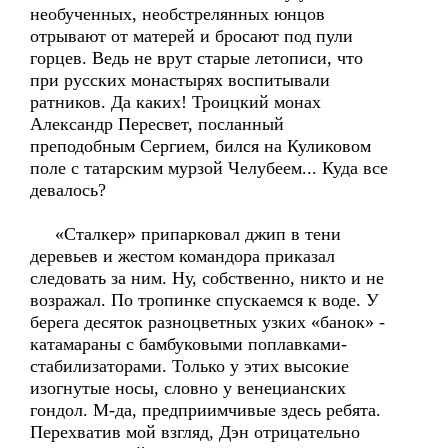
необученных, необстрелянных юнцов
отрывают от матерей и бросают под пули
горцев. Ведь не врут старые летописи, что
при русских монастырях воспитывали
ратников. Да каких! Троицкий монах
Александр Пересвет, посланный
преподобным Сергием, бился на Куликовом
поле с татарским мурзой Челубеем... Куда все
девалось?
«Сталкер» припарковал джип в тени
деревьев и жестом командора приказал
следовать за ним. Ну, собственно, никто и не
возражал. По тропинке спускаемся к воде. У
берега десяток разноцветных узких «банок» -
катамараны с бамбуковыми поплавками-
стабилизаторами. Только у этих высокие
изогнутые носы, словно у венецианских
гондол. М-да, предприимчивые здесь ребята.
Перехватив мой взгляд, Дэн отрицательно