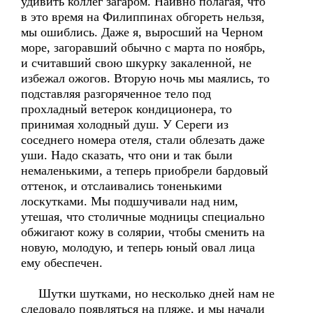
удивить коллег загаром. Наивно полагая, что
в это время на Филиппинах обгореть нельзя,
мы ошиблись. Даже я, выросший на Черном
море, загоравший обычно с марта по ноябрь,
и считавший свою шкурку закаленной, не
избежал ожогов. Вторую ночь мы маялись, то
подставляя разгоряченное тело под
прохладный ветерок кондиционера, то
принимая холодный душ. У Сереги из
соседнего номера отеля, стали облезать даже
уши. Надо сказать, что они и так были
немаленькими, а теперь приобрели бардовый
оттенок, и отслаивались тоненькими
лоскутками. Мы подшучивали над ним,
утешая, что столичные модницы специально
обжигают кожу в солярии, чтобы сменить на
новую, молодую, и теперь юный овал лица
ему обеспечен.
Шутки шутками, но несколько дней нам не
следовало появляться на пляже, и мы начали