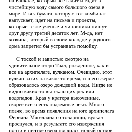
на Байкале, который все гадит и гадит в
чистейшую воду самого большого озера в
мире. И вся бумага, которую тот комбинат
выпускает, идет на письма и проекты,
которые те же ученые и чиновники пишут
друг другу третий десяток лет. М-да, нет
хозяина, который в своем колодце у родного
дома запретил бы устраивать помойку.
С тоской и завистью смотрю на
удивительное озеро Таал, рожденное, как и
все на архипелаге, вулканом. Очевидно, этот
вулкан затих на какое-то время, и в его жерле
образовалось озеро дождевой воды. Нигде не
видно каких-то вытекающих рек или
водопадов. Края у кратера высоченные,
скорее всего есть подземные реки. Много
позже, во время появления на юге архипелага
Фернана Магеллана со товарищи, вулкан
проснулся, и в результате его извержения
почти в центре озера появился новый остров