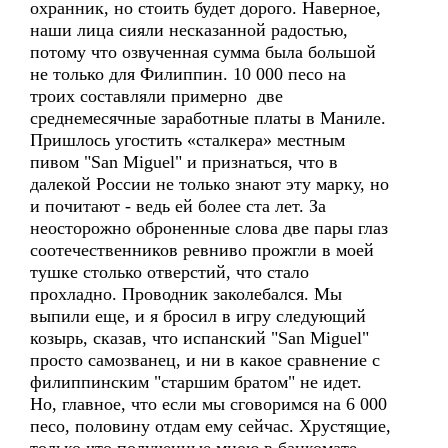
охранник, но стоить будет дорого. Наверное,
наши лица сияли несказанной радостью,
потому что озвученная сумма была большой
не только для Филиппин. 10 000 песо на
троих составляли примерно две
среднемесячные заработные платы в Маниле.
Пришлось угостить «сталкера» местным
пивом "San Miguel" и признаться, что в
далекой России не только знают эту марку, но
и почитают - ведь ей более ста лет. За
неосторожно оброненные слова две пары глаз
соотечественников ревниво прожгли в моей
тушке столько отверстий, что стало
прохладно. Проводник заколебался. Мы
выпили еще, и я бросил в игру следующий
козырь, сказав, что испанский "San Miguel"
просто самозванец, и ни в какое сравнение с
филиппинским "старшим братом" не идет.
Но, главное, что если мы сговоримся на 6 000
песо, половину отдам ему сейчас. Хрустящие,