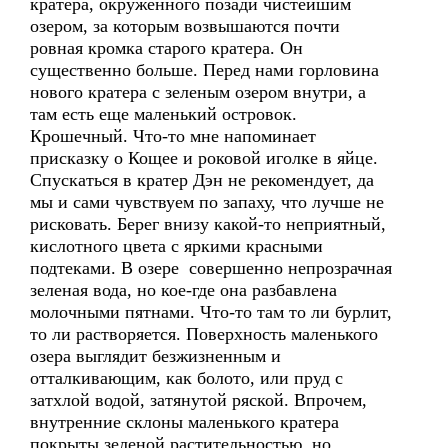
кратера, окруженного позади чистейшим
озером, за которым возвышаются почти
ровная кромка старого кратера. Он
существенно больше. Перед нами горловина
нового кратера с зеленым озером внутри, а
там есть еще маленький островок.
Крошечный. Что-то мне напоминает
присказку о Кощее и роковой иголке в яйце.
Спускаться в кратер Дэн не рекомендует, да
мы и сами чувствуем по запаху, что лучше не
рисковать. Берег внизу какой-то неприятный,
кислотного цвета с яркими красными
подтеками. В озере совершенно непрозрачная
зеленая вода, но кое-где она разбавлена
молочными пятнами. Что-то там то ли бурлит,
то ли растворяется. Поверхность маленького
озера выглядит безжизненным и
отталкивающим, как болото, или пруд с
затхлой водой, затянутой ряской. Впрочем,
внутренние склоны маленького кратера
покрыты зеленой растительностью, но