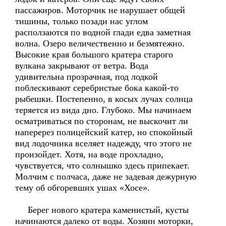
пассажиров. Моторчик не нарушает общей
тишины, только позади нас углом
расползаются по водной глади едва заметная
волна. Озеро величественно и безмятежно.
Высокие края большого кратера старого
вулкана закрывают от ветра. Вода
удивительна прозрачная, под лодкой
поблескивают серебристые бока какой-то
рыбешки. Постепенно, в косых лучах солнца
теряется из вида дно. Глубоко. Мы начинаем
осматриваться по сторонам, не выскочит ли
наперерез полицейский катер, но спокойный
вид лодочника вселяет надежду, что этого не
произойдет. Хотя, на воде прохладно,
чувствуется, что солнышко здесь припекает.
Молчим с полчаса, даже не задевая дежурную
тему об обгоревших ушах «Хосе».
Берег нового кратера каменистый, кусты
начинаются далеко от воды. Хозяин моторки,