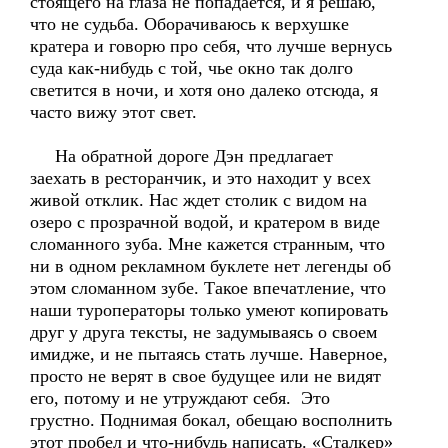
стоящего на глаза не попадается, и я решаю,
что не судьба. Оборачиваюсь к верхушке
кратера и говорю про себя, что лучше вернусь
суда как-нибудь с той, чье окно так долго
светится в ночи, и хотя оно далеко отсюда, я
часто вижу этот свет.
На обратной дороге Дэн предлагает
заехать в ресторанчик, и это находит у всех
живой отклик. Нас ждет столик с видом на
озеро с прозрачной водой, и кратером в виде
сломанного зуба. Мне кажется странным, что
ни в одном рекламном буклете нет легенды об
этом сломанном зубе. Такое впечатление, что
наши туроператоры только умеют копировать
друг у друга тексты, не задумываясь о своем
имидже, и не пытаясь стать лучше. Наверное,
просто не верят в свое будущее или не видят
его, потому и не утруждают себя. Это
грустно. Поднимая бокал, обещаю восполнить
этот пробел и что-нибудь написать. «Сталкер»