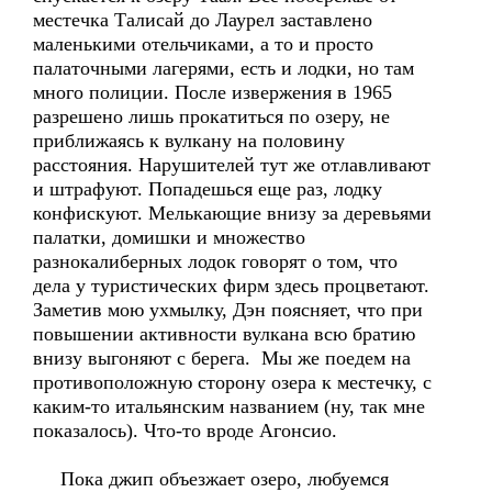
местечка Талисай до Лаурел заставлено
маленькими отельчиками, а то и просто
палаточными лагерями, есть и лодки, но там
много полиции. После извержения в 1965
разрешено лишь прокатиться по озеру, не
приближаясь к вулкану на половину
расстояния. Нарушителей тут же отлавливают
и штрафуют. Попадешься еще раз, лодку
конфискуют. Мелькающие внизу за деревьями
палатки, домишки и множество
разнокалиберных лодок говорят о том, что
дела у туристических фирм здесь процветают.
Заметив мою ухмылку, Дэн поясняет, что при
повышении активности вулкана всю братию
внизу выгоняют с берега. Мы же поедем на
противоположную сторону озера к местечку, с
каким-то итальянским названием (ну, так мне
показалось). Что-то вроде Агонсио.
Пока джип объезжает озеро, любуемся