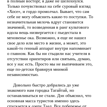
в полный восторг, я даже не шелохнулся.
Только почувствовал на себе суровый взгляд
«Хосе», и гордо промолчал. Бывает, что сам
себе не могу объяснить какие-то поступки. То
незначительная мелочь вдруг становится
значимой, то возведенная в ранг культового
идола вещь низвергается с пьедестала в
мгновенье ока. Возможно, я еще не нашел
свое дело или место в жизни, а может, это
какой-то генный аппарат внутри напоминает
о главном. Как бы ни стыдили нас учителя в
отсутствии ориентиров или святынь, думаю,
все у нас есть. Просто мы не выпячиваем это,
еще по-детски бравируя мнимой
независимостью.
Довольно быстро добрались до уже
знакомого нам городка Тагайтай, но
останавливаться не стали. Дэн объяснил, что
основная масса туристов именно здесь
спускается к озеру Таал. Все побережье от