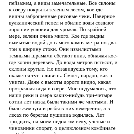
пейзажем, а виды замечательные. Все склоны
к озеру покрыты зеленым лесом, кое где
видны заброшенные рисовые чеки. Наверное
вулканический пепел и обилие воды создают
хорошие условия для урожая. По крайней
мере, зелени очень много. Кое где видны
вымытые водой до самого камня метра по два-
три в ширину стоки. Они извилистыми
темными шрамами сбегают вниз, обнажая кое-
где корни деревьев. До воды метров пятьсот, и
склоны крутые. Не позавидуешь тому, кто
окажется тут в ливень. Смоет, пардон, как в
унитаз. Даже с высоты дороги видно, какая
прозрачная вода в озере. Мне подумалось, что
наши реки и озера каких-нибудь три-четыре
сотни лет назад были такими же чистыми. И
было жемчуга и рыбы в них немеренно, а в
лесах по берегам пушнина водилась. Лет
тридцать, на моем недолгом веку, ученые и
чиновники спорят, о целлюлозном комбинате