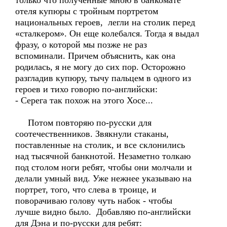
только что полученные мною в банкомате
отеля купюры с тройным портретом
национальных героев, легли на столик перед
«сталкером». Он еще колебался. Тогда я выдал
фразу, о которой мы позже не раз
вспоминали. Причем объяснить, как она
родилась, я не могу до сих пор. Осторожно
разгладив купюру, тычу пальцем в одного из
героев и тихо говорю по-английски:
- Серега так похож на этого Хосе...
Потом повторяю по-русски для
соотечественников. Звякнули стаканы,
поставленные на столик, и все склонились
над тысячной банкнотой. Незаметно толкаю
под столом ноги ребят, чтобы они молчали и
делали умный вид. Уже нежнее указываю на
портрет, того, что слева в троице, и
поворачиваю голову чуть набок - чтобы
лучше видно было. Добавляю по-английски
для Дэна и по-русски для ребят: