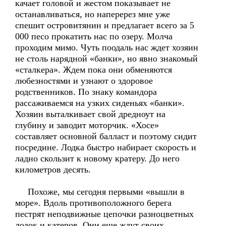
качает головой и жестом показывает не
останавливаться, но наперерез мне уже
спешит островитянин и предлагает всего за 5
000 песо прокатить нас по озеру. Молча
проходим мимо. Чуть поодаль нас ждет хозяин
не столь нарядной «банки», но явно знакомый
«сталкера». Ждем пока они обменяются
любезностями и узнают о здоровое
родственников. По знаку командора
рассаживаемся на узких сиденьях «банки».
Хозяин выталкивает свой дредноут на
глубину и заводит моторчик. «Хосе»
составляет основной балласт и поэтому сидит
посредине. Лодка быстро набирает скорость и
ладно скользит к новому кратеру. До него
километров десять.
Похоже, мы сегодня первыми «вышли в
море». Вдоль противоположного берега
пестрят неподвижные цепочки разноцветных
лодок и катеров. Они еще ждут своих