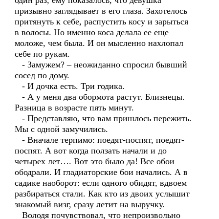
один раз, ему показалось, что девушка
призывно заглядывает в его глаза. Захотелось
притянуть к себе, распустить косу и зарыться
в волосы. Но именно коса делала ее еще
моложе, чем была. И он мысленно нахлопал
себе по рукам.
- Замужем? – неожиданно спросил бывший
сосед по дому.
- И дочка есть. Три годика.
- А у меня два обормота растут. Близнецы.
Разница в возрасте пять минут.
- Представляю, что вам пришлось пережить.
Мы с одной замучились.
- Вначале терпимо: поедят-поспят, поедят-
поспят. А вот когда ползать начали и до
четырех лет…. Вот это было да! Все обои
ободрали. И гладиаторские бои начались. А в
садике наоборот: если одного обидят, вдвоем
разбираться стали. Как кто из двоих услышит
знакомый визг, сразу летит на выручку.
Володя почувствовал, что непроизвольно