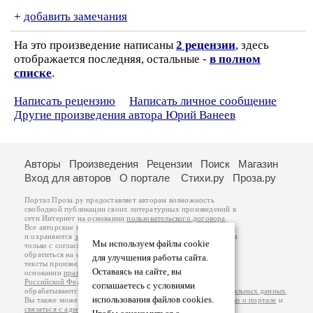
+
добавить замечания
На это произведение написаны
2 рецензии
, здесь
отображается последняя, остальные -
в полном
списке
.
Написать рецензию
Написать личное сообщение
Другие произведения автора Юрий Ванеев
Авторы
Произведения
Рецензии
Поиск
Магазин
Вход для авторов
О портале
Стихи.ру
Проза.ру
Портал Проза.ру предоставляет авторам возможность
свободной публикации своих литературных произведений в
сети Интернет на основании
пользовательского договора
.
Все авторские права на произведения принадлежат авторам
и охраняются
законом
. Перепечатка произведений возможна
Мы используем файлы cookie
только с согласия его автора, к которому вы можете
обратиться на его авторской странице. Ответственность за
для улучшения работы сайта.
тексты произведений авторы несут самостоятельно на
Оставаясь на сайте, вы
основании
правил публикации
и
законодательства
Российской Федерации
. Данные пользователей
соглашаетесь с условиями
обрабатываются на основании
Политики обработки персональных данных
.
использования файлов cookies.
Вы также можете посмотреть более подробную
информацию о портале
и
связаться с администрацией
.