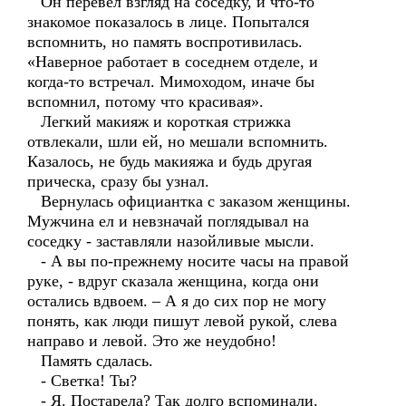
Он перевел взгляд на соседку, и что-то
знакомое показалось в лице. Попытался
вспомнить, но память воспротивилась.
«Наверное работает в соседнем отделе, и
когда-то встречал. Мимоходом, иначе бы
вспомнил, потому что красивая».
Легкий макияж и короткая стрижка
отвлекали, шли ей, но мешали вспомнить.
Казалось, не будь макияжа и будь другая
прическа, сразу бы узнал.
Вернулась официантка с заказом женщины.
Мужчина ел и невзначай поглядывал на
соседку - заставляли назойливые мысли.
- А вы по-прежнему носите часы на правой
руке, - вдруг сказала женщина, когда они
остались вдвоем. – А я до сих пор не могу
понять, как люди пишут левой рукой, слева
направо и левой. Это же неудобно!
Память сдалась.
- Светка! Ты?
- Я. Постарела? Так долго вспоминали.