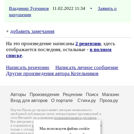
Владимир Турчинов
11.02.2022 11:34
•
Заявить о
нарушении
+
добавить замечания
На это произведение написаны
2 рецензии
, здесь
отображается последняя, остальные -
в полном
списке
.
Написать рецензию
Написать личное сообщение
Другие произведения автора Котельников
Авторы
Произведения
Рецензии
Поиск
Магазин
Вход для авторов
О портале
Стихи.ру
Проза.ру
Портал Проза.ру предоставляет авторам возможность
свободной публикации своих литературных произведений в
сети Интернет на основании
пользовательского договора
.
Все авторские права на произведения принадлежат авторам
и охраняются
законом
. Перепечатка произведений возможна
Мы используем файлы cookie
только с согласия его автора, к которому вы можете
обратиться на его авторской странице. Ответственность за