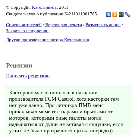
© Copyright:
Котельников
, 2011
Свидетельство о публикации №211011901785
Список читателей
/
Версия для печати
/
Разместить анонс
/
Заявить о нарушении
Другие произведения автора Котельников
Рецензии
Написать рецензию
Касторово масло осталось в названии
производителя ГСМ Castrol, хотя касторки там
нет уже давно. Про летчиков ПМВ меня
прикалывал момент с парами и брызгами от
моторов, которыми оные пилоты могли
надышаться от души не вставая с сидушки, если
у них не было прозрачного щитка впереди))