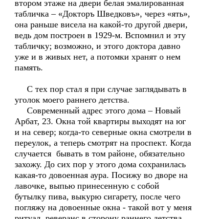
втором этаже на двери белая эмалированная
табличка – «Докторъ Шведковъ», через «ять»,
она раньше висела на какой-то другой двери,
ведь дом построен в 1929-м. Вспомнил и эту
табличку; возможно, и этого доктора давно
уже и в живых нет, а потомки хранят о нем
память.
С тех пор стал я при случае заглядывать в
уголок моего раннего детства.
Современный адрес этого дома – Новый
Арбат, 23. Окна той квартиры выходят на юг
и на север; когда-то северные окна смотрели в
переулок, а теперь смотрят на проспект. Когда
случается бывать в том районе, обязательно
захожу. До сих пор у этого дома сохранилась
какая-то довоенная аура. Посижу во дворе на
лавочке, выпью принесенную с собой
бутылку пива, выкурю сигарету, после чего
погляжу на довоенные окна - такой вот у меня
ритуал, реверанс в сторону раннего детства.