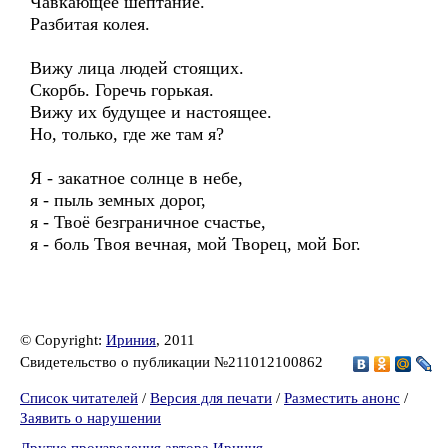
Чавкающее шептание.
Разбитая колея.
Вижу лица людей стоящих.
Скорбь. Горечь горькая.
Вижу их будущее и настоящее.
Но, только, где же там я?
Я - закатное солнце в небе,
я - пыль земных дорог,
я - Твоё безграничное счастье,
я - боль Твоя вечная, мой Творец, мой Бог.
© Copyright:
Ириния
, 2011
Свидетельство о публикации №211012100862
Список читателей
/
Версия для печати
/
Разместить анонс
/
Заявить о нарушении