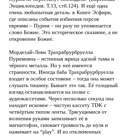
Энциклопедия. Т.13, стб.124). И ещё одна
очень любопытная деталь: в Книге Эсфири,
где описаны события избиения персов
евреями – Пурим – ни разу не упоминается
слово Божие. Это историческое сказание, а не
откровение Божие.
Мордехай-Леви Трахрабрурбруелла
Пуримовна – истинная жрица адской тьмы и
чёрного металла. Но у неё имеются
странности. Иногда баба Трахрабрурбруелла
входит в особое состояние – тогда она может
слушать тишину. Бывает это так. Её голодный
взгляд останавливается на полке с
аудиокассетами. Через несколько секунд она
находит искомое – чистую кассету TDK с
четвёртым типом ленты. Трясущимися от
волнения руками запихивает её в
магнитофон, снижает громкость до нуля и
нажимает на “play”. И из отключенных