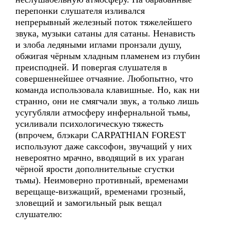
перепонки слушателя изливался
непрерывный железный поток тяжелейшего
звука, музыки сатаны для сатаны. Ненависть
и злоба ледяными иглами пронзали душу,
обжигая чёрным хладным пламенем из глубин
преисподней. И повергая слушателя в
совершеннейшее отчаяние. Любопытно, что
команда использовала клавишные. Но, как ни
странно, они не смягчали звук, а только лишь
усугубляли атмосферу инфернальной тьмы,
усиливали психологическую тяжесть
(впрочем, блэкари CARPATHIAN FOREST
используют даже саксофон, звучащий у них
невероятно мрачно, вводящий в их ураган
чёрной ярости дополнительные сгустки
тьмы). Неимоверно противный, временами
верещаще-визжащий, временами грозный,
зловещий и замогильный рык вещал
слушателю: