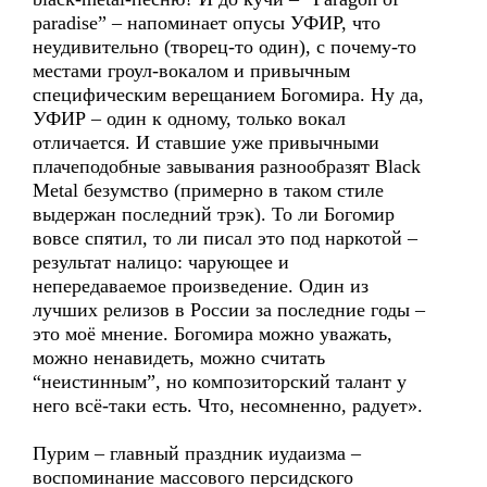
paradise” – напоминает опусы УФИР, что
неудивительно (творец-то один), с почему-то
местами гроул-вокалом и привычным
специфическим верещанием Богомира. Ну да,
УФИР – один к одному, только вокал
отличается. И ставшие уже привычными
плачеподобные завывания разнообразят Black
Metal безумство (примерно в таком стиле
выдержан последний трэк). То ли Богомир
вовсе спятил, то ли писал это под наркотой –
результат налицо: чарующее и
непередаваемое произведение. Один из
лучших релизов в России за последние годы –
это моё мнение. Богомира можно уважать,
можно ненавидеть, можно считать
“неистинным”, но композиторский талант у
него всё-таки есть. Что, несомненно, радует».
Пурим – главный праздник иудаизма –
воспоминание массового персидского