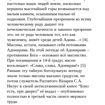
настолько выше людей земли, насколько
вершина высочайшей горы возвышается над
малым камнем, осыпанным пылью её
подножия. Глубочайшим презрением ко всему
человеческому роду дышит эта
нечеловеческая личность и законно презрение
это: не от рода человеков тот, кто как
чужеземец, живёт среди детей Адама…» [4].
Масоны, кстати, называют себя потомками
Адонирама. На этой легенде об Адонираме –
противнике Бога – основано всё масонство.
При посвящении в 14-й градус масон
восклицает: «Слава, слава, Адонирам!» [5]
Раньше эту тайную богохульную легенду
знали только масоны высших градусов, но
потом служитель Распятого Назарея С.А.
Нилус в своей антисатанинской книге “Близ
есть, при дверех” её выдал – опубликовал
полностью в третьей части своего мерзкого
труда.