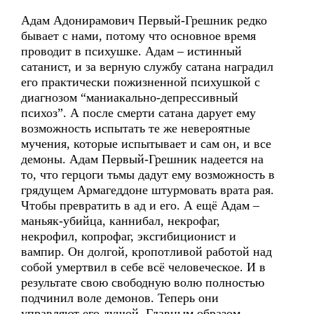
Адам Адонирамович Первый-Грешник редко
бывает с нами, потому что основное время
проводит в психушке. Адам – истинный
сатанист, и за верную службу сатана наградил
его практически пожизненной психушкой с
диагнозом “маниакально-депрессивный
психоз”. А после смерти сатана дарует ему
возможность испытать те же невероятные
мучения, которые испытывает и сам он, и все
демоны. Адам Первый-Грешник надеется на
то, что герцоги тьмы дадут ему возможность в
грядущем Армагеддоне штурмовать врата рая.
Чтобы превратить в ад и его. А ещё Адам –
маньяк-убийца, каннибал, некрофаг,
некрофил, копрофаг, эксгибиционист и
вампир. Он долгой, кропотливой работой над
собой умертвил в себе всё человеческое. И в
результате свою свободную волю полностью
подчинил воле демонов. Теперь они
управляют его душой. Главным образом