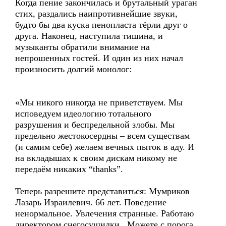
Когда пение закончилась и брутальный ураган
стих, раздались наипротивнейшие звуки,
будто бы два куска пенопласта тёрли друг о
друга. Наконец, наступила тишина, и
музыканты обратили внимание на
непрошенных гостей. И один из них начал
произносить долгий монолог:
«Мы никого никогда не приветствуем. Мы
исповедуем идеологию тотального
разрушения и беспредельной злобы. Мы
предельно жестокосердны – всем существам
(и самим себе) желаем вечных пыток в аду. И
на вкладышах к своим дискам никому не
передаём никаких “thanks”.
Теперь разрешите представиться: Мумриков
Лазарь Израилевич. 66 лет. Поведение
ненормальное. Увлечения странные. Работаю
директором снегосушилки. Можете с порога