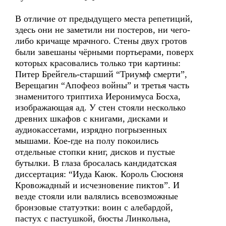
В отличие от предыдущего места репетиций,
здесь они не заметили ни постеров, ни чего-
либо кричаще мрачного. Стены двух гротов
были завешаны чёрными портьерами, поверх
которых красовались только три картины:
Питер Брейгель-старший “Триумф смерти”,
Верещагин “Апофеоз войны” и третья часть
знаменитого триптиха Иеронимуса Босха,
изображающая ад. У стен стояли несколько
древних шкафов с книгами, дисками и
аудиокассетами, изрядно погрызенных
мышами. Кое-где на полу покоились
отдельные стопки книг, дисков и пустые
бутылки. В глаза бросалась кандидатская
диссертация: “Иуда Каюк. Король Сюсюня
Кровожадный и исчезновение пиктов”. И
везде стояли или валялись всевозможные
бронзовые статуэтки: воин с алебардой,
пастух с пастушкой, бюсты Линкольна,