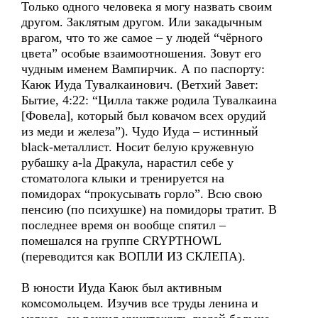
Только одного человека я могу назвать своим
другом. Заклятым другом. Или закадычным
врагом, что то же самое – у людей “чёрного
цвета” особые взаимоотношения. Зовут его
чудным именем Вампирчик. А по паспорту:
Каюк Иуда Тувалкаинович. (Ветхий Завет:
Бытие, 4:22: “Цилла также родила Тувалкаина
[Фовела], который был ковачом всех орудий
из меди и железа”). Чудо Иуда – истинный
black-металлист. Носит белую кружевную
рубашку a-la Дракула, нарастил себе у
стоматолога клыки и тренируется на
помидорах “прокусывать горло”. Всю свою
пенсию (по психушке) на помидоры тратит. В
последнее время он вообще спятил –
помешался на группе CRYPTHOWL
(переводится как ВОПЛИ ИЗ СКЛЕПА).
В юности Иуда Каюк был активным
комсомольцем. Изучив все труды ленина и