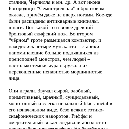
сталина, Черчилля и мн. др. А вот икона
Богородицы “Семистрельная” в бронзовом
окладе, причём даже не вверх ногами. Кое-где
были раскиданы антикварные кинжалы,
шпаги. Вот какой-то и вовсе древний
бронзовый скифский нож. Во втором
“чёрном” гроте размещался компьютер, и
находились четыре музыканта – старики,
напоминающие больше поднявшихся из
преисподней монстров, чем людей –
настолько тёмная аура окружала их
перекошенные ненавистью морщинистые
лица.
Они играли. Звучал сырой, злобный,
примитивный, мрачный, суицидальный,
монотонный и слегка печальный black-metal в
его изначальном виде, безо всяких готико-
симфонических наворотов. Риффы и
омерзительный вокал создавали абсолютно
неслушабельную атмосферу. На барабанные