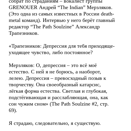
собрат по страданиям – вокалист группы
GRENOUER Андрей “The Indian” Мерзляков.
(Это одна из самых известных в России death-
metal команд). Интервью у него берёт главный
редактор “The Path Soulzine” Александр
Трапезников.
«Трапезников: Депрессия для тебя приходяще-
уходящее чувство, либо постоянное?
Мерзляков: О, депрессия – это всё моё
естество. С ней я не борюсь, а наоборот,
лелею. Депрессия – превосходный позыв к
творчеству. Она своеобразный катарсис,
лёгкая форма естества. Светлая и глубокая,
подстёгивающая и расслабляющая, она, как
сон чужим сном» (The Path Soulzine #2, стр.
69).
Я страдаю, следовательно, я существую.