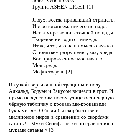
Зовёт меня к себе.
Группа ASHEN LIGHT [1]
Я дух, всегда привыкший отрицать.
И с основаньем: ничего не надо.
Нет в мире вещи, стоящей пощады.
Творенье не годится никуда.
Итак, я то, что ваша мысль связала
С понятьем разрушенья, зла, вреда.
Вот прирождённое моё начало,
Моя среда.
Мефистофель [2]
Из узкой вертикальной трещины в полу
Алкальд, Бодуэн и Закусон вылезли в грот. И
прямо перед своим носом улицезрели чёрную-
чёрную табличку с кровавыми-кровавыми
буквами: «ЧтО были бы скорби тысячи
миллионов миров в сравнении со скорбями
сатаны!.. Муки Сизифа легки по сравнению с
муками сатаны!» [3]