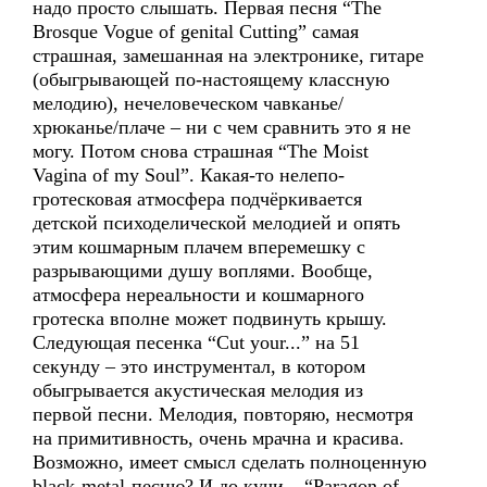
надо просто слышать. Первая песня “The
Brosque Vogue of genital Cutting” самая
страшная, замешанная на электронике, гитаре
(обыгрывающей по-настоящему классную
мелодию), нечеловеческом чавканье/
хрюканье/плаче – ни с чем сравнить это я не
могу. Потом снова страшная “The Moist
Vagina of my Soul”. Какая-то нелепо-
гротесковая атмосфера подчёркивается
детской психоделической мелодией и опять
этим кошмарным плачем вперемешку с
разрывающими душу воплями. Вообще,
атмосфера нереальности и кошмарного
гротеска вполне может подвинуть крышу.
Следующая песенка “Cut your...” на 51
секунду – это инструментал, в котором
обыгрывается акустическая мелодия из
первой песни. Мелодия, повторяю, несмотря
на примитивность, очень мрачна и красива.
Возможно, имеет смысл сделать полноценную
black-metal-песню? И до кучи – “Paragon of