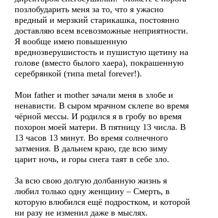
позлобударить меня за то, что я ужасно
вредный и мерзкий старикашка, постоянно
доставляю всем всевозможные неприятности.
Я вообще имею повышенную
вреднозверушистость и пушистую щетину на
голове (вместо былого хаера), покрашенную
серебрянкой (типа metal forever!).
Мои father и mother зачали меня в злобе и
ненависти. В сыром мрачном склепе во время
чёрной мессы. И родился я в гробу во время
похорон моей матери. В пятницу 13 числа. В
13 часов 13 минут. Во время солнечного
затмения. В дальнем краю, где всю зиму
царит ночь, и горы снега таят в себе зло.
За всю свою долгую долбанную жизнь я
любил только одну женщину – Смерть, в
которую влюбился ещё подростком, и которой
ни разу не изменил даже в мыслях.