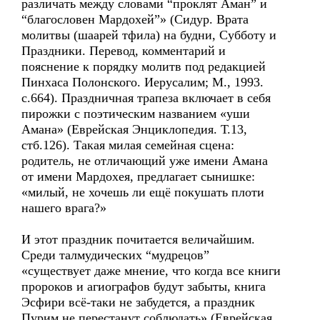
различать между словами “проклят Аман” и
“благословен Мардохей”» (Сидур. Врата
молитвы (шаарей тфила) на будни, Субботу и
Праздники. Перевод, комментарий и
пояснение к порядку молитв под редакцией
Пинхаса Полонского. Иерусалим; М., 1993.
с.664). Праздничная трапеза включает в себя
пирожки с поэтическим названием «уши
Амана» (Еврейская Энциклопедия. Т.13,
стб.126). Такая милая семейная сцена:
родитель, не отличающий уже имени Амана
от имени Мардохея, предлагает сынишке:
«милый, не хочешь ли ещё покушать плоти
нашего врага?»
И этот праздник почитается величайшим.
Среди талмудических “мудрецов”
«существует даже мнение, что когда все книги
пророков и агиографов будут забыты, книга
Эсфири всё-таки не забудется, а праздник
Пурим не перестанут соблюдать» (Еврейская