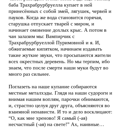
баба Трахрабрурбруелла купает в ней
принесённых с собой змей, лягушек, червей и
пауков. Когда же вода становится горячая,
старушка отпускает тварей с миром, и
начинает омовение дохлых крыс. А потом в
чан залазим мы: Вампирчик с
Трахрабрурбруеллой Пуримовной и я. И,
обжигаемые кипятком, начинаем издавать
такие жуткие звуки, что просыпаются жители
всех окрестных деревень. Но мы терпим, ибо
знаем, что после смерти наши муки будут во
много раз сильнее.
Поглазеть на наше купание собираются
местные металхэды. Глядя на наши судороги и
внимая нашим воплям, парочки обнимаются,
и, страстно целуя друг друга, объясняются во
взаимной ненависти. И то и дело восклицают:
“О, как мне хреново! Я самый (-ая)
несчастный (-ая) на свете!” Ах, наивные…