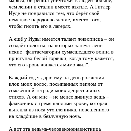
маркса, он решил уничтожить людей больше,
чем ленин и сталин вместе взятые. А Гитлер
Иуде не понравился тем, что берёг своё
немецкое народонаселение, вместо того,
чтобы гноить его в лагерях.
А ещё у Иуды имеется талант живописца – он
создаёт полотна, на которых запечатлены
некие “фантасмагории сумасшедшего воина в
приступах белой горячки, когда тому кажется,
что его кровь движется мимо жил”.
Каждый год я дарю ему на день рождения
клок моих волос, посыпанных пеплом от
сожжённой тетради моих депрессивных
стихов. А он мне – не менее дивную вещь –
флакончик с тремя каплями крови, которая
вытекла из носа утопленника, повешенного
на кладбище в безлунную ночь.
А вот эта ведьма-человеконенавистница