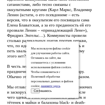
сатанистами, либо тесно связаны с
оккультными кругами (Карл Маркс, Владимир
Ленин (кстати, о его псевдониме – есть
версия, что в оккультизм его посвящала сама
Елена Блаватская, а за его преданность ей его
прозвали Ленин – «принадлежащий Лене»),
Фридрих Энгельс…). Коммунисты провели
столько радикальных шагов против церкви,
что, по идее, сатанисты должны плясать и
Мы используем файлы cookie
петь хвалы Ленину, Сталину и др. Почему
для улучшения работы сайта.
этого нет?»
Оставаясь на сайте, вы
соглашаетесь с условиями
В честь ленина мы организовываем
использования файлов cookies.
праздничную демонстрацию. По тротуару.
Чтобы ознакомиться с
Обычно это происходит следующим образом.
Политикой обработки
персональных данных и файлов
cookie,
нажмите здесь
.
Мы отлавливаем по помойкам самых вонючих
Соглашаюсь
и заскорузлых бичей, похмеляем их. После
чего одеваем этих опустившихся дяденек и
тётенек в майки и балахоны black- и death-