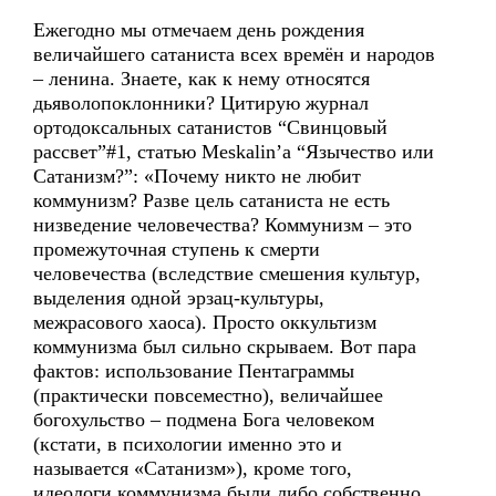
Ежегодно мы отмечаем день рождения
величайшего сатаниста всех времён и народов
– ленина. Знаете, как к нему относятся
дьяволопоклонники? Цитирую журнал
ортодоксальных сатанистов “Свинцовый
рассвет”#1, статью Meskalin’a “Язычество или
Сатанизм?”: «Почему никто не любит
коммунизм? Разве цель сатаниста не есть
низведение человечества? Коммунизм – это
промежуточная ступень к смерти
человечества (вследствие смешения культур,
выделения одной эрзац-культуры,
межрасового хаоса). Просто оккультизм
коммунизма был сильно скрываем. Вот пара
фактов: использование Пентаграммы
(практически повсеместно), величайшее
богохульство – подмена Бога человеком
(кстати, в психологии именно это и
называется «Сатанизм»), кроме того,
идеологи коммунизма были либо собственно