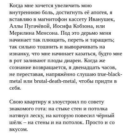
Когда мне хочется увеличить мою
внутреннюю боль, достигнуть её апогея, я
вставляю в магнитофон кассету Иванушек,
Аллы Пугачёвой, Иосифа Кобзона, или
Мерилина Менсона. Под это дерьмо меня
начинает так плющить, переть и таращить;
так сильно тошнить и выворачивать на
изнанку, что мне начинает казаться, будто мне
в рот заливают плоды диареи. Когда же
сознание возвращается, я двенадцать часов,
не переставая, напряжённо слушаю true-black-
metal или brutal-death-metal, чтобы придти в
себя.
Свою квартиру я злоустроил по совету
знакомого гота: на стыке стен и потолка
натянул леску, на которую повесил чёрный
шёлк – на стены и на потолок. Просто и со
вкусом.