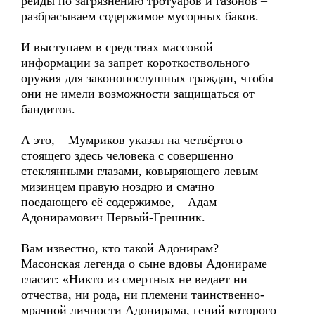
рейды по загрязнению тротуаров и газонов –
разбрасываем содержимое мусорных баков.
И выступаем в средствах массовой
информации за запрет короткоствольного
оружия для законопослушных граждан, чтобы
они не имели возможности защищаться от
бандитов.
А это, – Мумриков указал на четвёртого
стоящего здесь человека с совершенно
стеклянными глазами, ковыряющего левым
мизинцем правую ноздрю и смачно
поедающего её содержимое, – Адам
Адонирамович Первый-Грешник.
Вам известно, кто такой Адонирам?
Масонская легенда о сыне вдовы Адонираме
гласит: «Никто из смертных не ведает ни
отчества, ни рода, ни племени таинственно-
мрачной личности Адонирама, гений которого